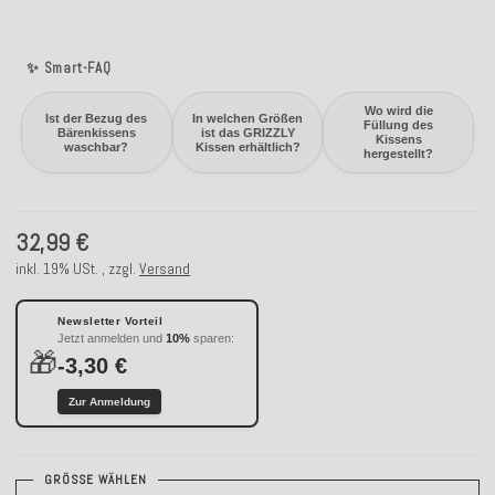
✨ Smart-FAQ
Wo wird die
Ist der Bezug des
In welchen Größen
Füllung des
Bärenkissens
ist das GRIZZLY
Kissens
waschbar?
Kissen erhältlich?
hergestellt?
32,99 €
inkl. 19% USt. , zzgl.
Versand
Newsletter Vorteil
Jetzt anmelden und
10%
sparen:
🎁
-3,30 €
Zur Anmeldung
GRÖSSE WÄHLEN