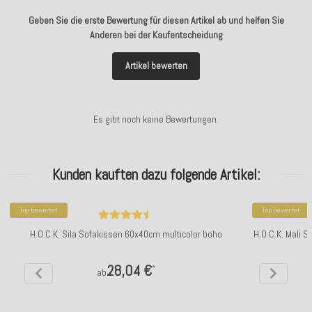
Geben Sie die erste Bewertung für diesen Artikel ab und helfen Sie
Anderen bei der Kaufentscheidung
Artikel bewerten
Es gibt noch keine Bewertungen.
Kunden kauften dazu folgende Artikel:
Top bewertet
Top bewertet
H.O.C.K. Sila Sofakissen 60x40cm multicolor boho
H.O.C.K. Mali S
28,04 €
*
ab