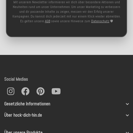
Mit unserem Newsletter informieren wir dich über besondere Aktionen und
Neuheiten rund um unser Unternehmen. Um unser Marketing zu verbessern
und dir passende Inhalte zu zeigen, messen wir den Erfolg unserer
Kampagnen. Du kannst dich jederzeit mit nur einem Klick wieder abmelden.
Es gelten unsere
AGB
sowie unsere Hinweise zum
Datenschutz
🛡️
Social Medias
Gesetzliche Informationen
Über hock-dich-hin.de
Über unsere Produkte