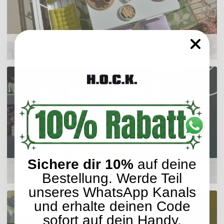
Sitzkissen
Sichere dir 10%
auf deine
Hocker
Bestellung. Werde Teil
unseres WhatsApp Kanals
und erhalte deinen Code
sofort auf dein Handy.