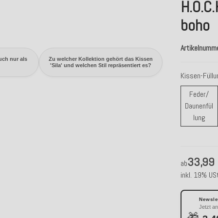
H.O.C.
boho
Artikelnumm
uch nur als
Zu welcher Kollektion gehört das Kissen
'Sila' und welchen Stil repräsentiert es?
Kissen-Füll
Feder/
Daunenfül
Fede
lung
33,99
ab
inkl. 19% USt
Newslet
Jetzt a
🎁