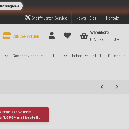
➞
zuschlagen
Stoffmuster-Service
News | Blog
Kontakt
Warenkorb
CONCEPTSTORE
0 Artikel
0,00 €
aß
Geschenkideen
Outdoor
Indoor
Stoffe
Gutschein
s Produkt wurde
ts
1.000+
mal bestellt