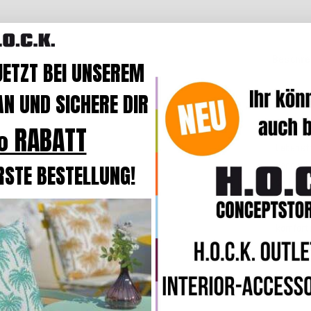
Beschre
JETZT BEI UNSEREM
N UND SICHERE DIR
Produk
 RABATT
Das Kiss
Lebensf
dann wir
RSTE BESTELLUNG!
sicher
u
In der B
komforta
eine
hoh
Online z
Sie selb