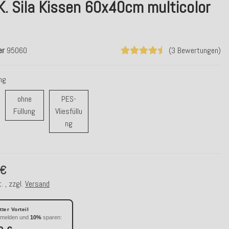
K. Sila Kissen 60x40cm multicolor
er
95060
(3 Bewertungen)
ung
ohne
PES-
ohne Füllung
Füllung
Vliesfüllu
r/ Daunenfüllung
PES-Vliesfüllung
ng
 €
. , zzgl.
Versand
ter Vorteil
nmelden und
10%
sparen: