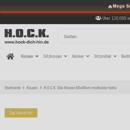
🔥
Kostenloser Versand in
Mega S
Über 120.000 er
Sicher bezahlen
Kostenloser Versand in
Über 120.000 er
Sicher bezahlen
Kostenloser Versand in
Kissen
Sitzkissen
Hocker
Sitzmöbel
Bedd
Startseite
Kissen
H.O.C.K. Sila Kissen 60x40cm multicolor boho
Top bewertet