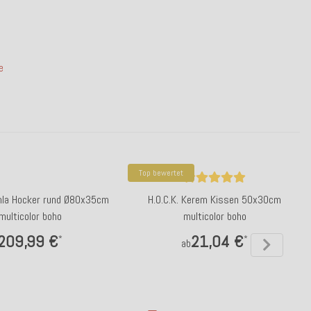
e
Top bewertet
amla Hocker rund Ø80x35cm
H.O.C.K. Kerem Kissen 50x30cm
multicolor boho
multicolor boho
209,99 €
21,04 €
*
*
ab