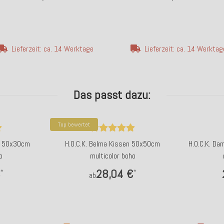
Lieferzeit: ca. 14 Werktage
Lieferzeit: ca. 14 Werktag
Das passt dazu:
Top bewertet
n 50x30cm
H.O.C.K. Belma Kissen 50x50cm
H.O.C.K. D
o
multicolor boho
€
28,04 €
*
*
ab