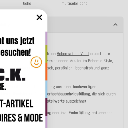
boho
multicolor boho
ibung
tbeschreibung
en "Sila", passend zur Kollektion
Bohemia Chic Vol. II
drückt pure
reude
aus. Kombinieren Sie verschiedene Muster im Bohemia Style,
d Ihr Wohnzimmer künstlerisch, persönlich,
lebensfroh
und ganz
nkonventionell
.
asic Variante besteht die Füllung aus einer
hochwertigen
blen silikonisierten Polyesterhochbauschvliesfüllung
, die sich durch
e Elastizität
und
gute Rückstellwerte
auszeichnet.
u bestellen auch nur als
Bezug
oder inkl.
Federfüllung
, entscheiden
st!