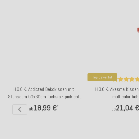
Top bewertet
H.O.C.K. Addicted Dekokissen mit
H.O.C.K. Akasma Kisse
Stehsaum 50x30cm fuchsia - pink col.
multicolor boh
11
18,99 €
21,04 
*
ab
ab