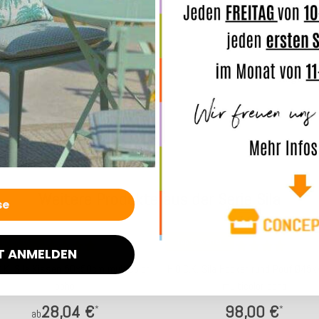
Merkmal
Angaben
Weitere Produkte aus der Serie Sila
 bewertet
Top bewertet
T ANMELDEN
C.K. Sila Kissen 50x50cm multicolor
H.O.C.K. Sila Hocker rund Pouf Ø45
boho
multicolor boho
28,04 €
98,00 €
*
*
ab