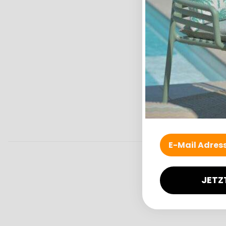
Top
JETZ
H.O.