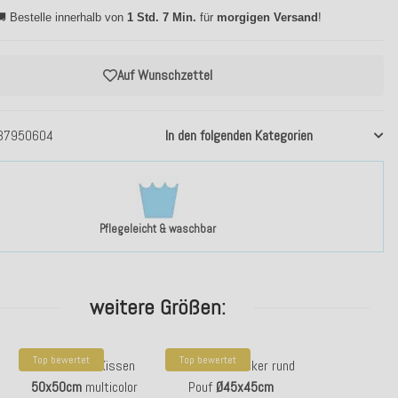
 Bestelle innerhalb von
1 Std. 7 Min.
für
morgigen Versand
!
Auf Wunschzettel
37950604
In den folgenden Kategorien
Pflegeleicht & waschbar
weitere Größen:
Top bewertet
Top bewertet
H.O.C.K. Sila Kissen
H.O.C.K. Sila Hocker rund
50x50cm
multicolor
Pouf
Ø45x45cm