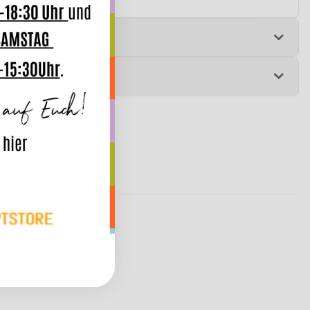
e
 zur Produktsicherheit
x45cm