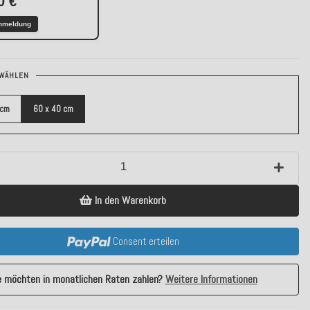
0 €
nmeldung
WÄHLEN
 cm
60 x 40 cm
In den Warenkorb
Consent erteilen
e möchten in monatlichen Raten zahlen?
Weitere Informationen