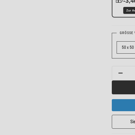
-3,4
Zur A
GRÖSSE 
50 x 50
Si