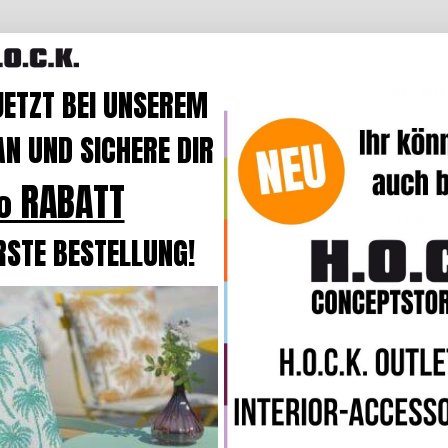
Beschre
JETZT BEI UNSEREM
N UND SICHERE DIR
Produk
 RABATT
Das Kis
Lebensf
RSTE BESTELLUNG!
dann wir
sicher
u
In der B
komforta
eine
hoh
Online z
Sie selb