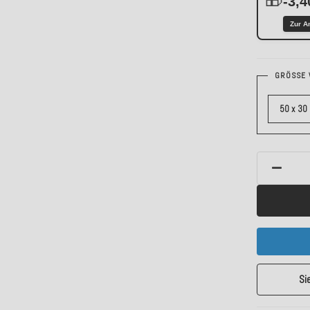
-3,4
Zur A
GRÖSSE 
50 x 30
Si