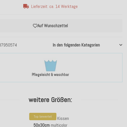
Lieferzeit: ca. 14 Werktage
Auf Wunschzettel
37950574
In den folgenden Kategorien
Pflegeleicht & waschbar
weitere Größen:
Top bewertet
H.O.C.K. Kerem Kissen
50x30cm
multicolor