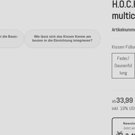
H.O.C
multic
Artikelnumm
t die Basic-
Wie lässt sich das Kissen Kerem am
besten in die Einrichtung integrieren?
Kissen-Füll
Feder/
Daunenfül
Fede
lung
33,99
ab
inkl. 19% USt
Newslet
Jetzt a
🎁