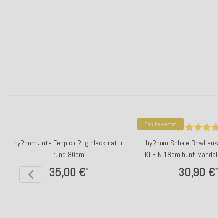
Top bewertet
byRoom Jute Teppich Rug black natur
byRoom Schale Bowl aus
rund 80cm
KLEIN 18cm bunt Mandala
35,00 €
30,90 €
*
*