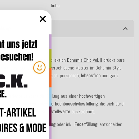
boho
ibung
tbeschreibung
sen "Kerem", passend zur Kollektion
Bohemia Chic Vol. II
drückt pure
reude
aus. Kombinieren Sie verschiedene Muster im Bohemia Style,
d Ihr Wohnzimmer künstlerisch, persönlich,
lebensfroh
und ganz
nkonventionell
.
asic Variante besteht die Füllung aus einer
hochwertigen
blen silikonisierten Polyesterhochbauschvliesfüllung
, die sich durch
e Elastizität
und
gute Rückstellwerte
auszeichnet.
u bestellen auch nur als
Bezug
oder inkl.
Federfüllung
, entscheiden
st!