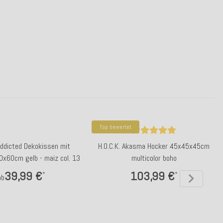
Top bewertet
 Addicted Dekokissen mit
H.O.C.K. Akasma Hocker 45x45x45cm
x60cm gelb - maiz col. 13
multicolor boho
39,99 €
103,99 €
*
*
ab