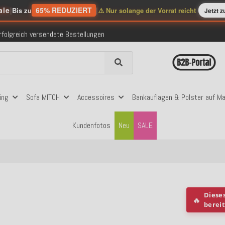
ale
|
65% REDUZIERT
|
Bis zu
⚠️ Nur solange der Vorrat reicht
Jetzt 
nerhalb Deutschlands ab 99€ Bestellwert
folgreich versendete Bestellungen
 mit Klarna, PayPal & Amazon Pay
nerhalb Deutschlands ab 99€ Bestellwert
folgreich versendete Bestellungen
 mit Klarna, PayPal & Amazon Pay
nerhalb Deutschlands ab 99€ Bestellwert
ing
Sofa MITCH
Accessoires
Bankauflagen & Polster auf M
Kundenfotos
Neu
SALE
Diese
🔥
berei