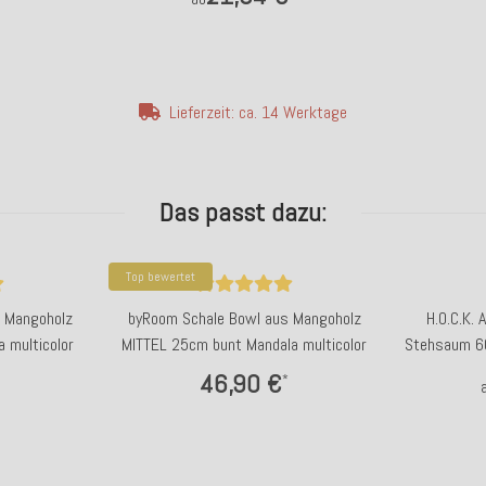
Lieferzeit: ca. 14 Werktage
Das passt dazu:
Top bewertet
 Mangoholz
byRoom Schale Bowl aus Mangoholz
H.O.C.K.
 multicolor
MITTEL 25cm bunt Mandala multicolor
Stehsaum 60
46,90 €
*