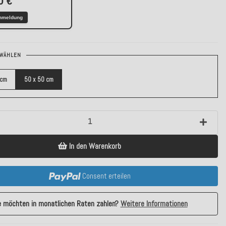
0 €
nmeldung
WÄHLEN
 cm
50 x 50 cm
In den Warenkorb
Consent erteilen
e möchten in monatlichen Raten zahlen?
Weitere Informationen