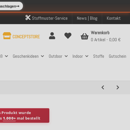
➞
zuschlagen
Stoffmuster-Service
News | Blog
Kontakt
Warenkorb
CONCEPTSTORE
0 Artikel
0,00 €
aß
Geschenkideen
Outdoor
Indoor
Stoffe
Gutschein
s Produkt wurde
ts
1.000+
mal bestellt