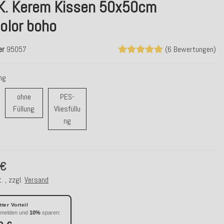
.K. Kerem Kissen 50x50cm
olor boho
er
95057
(6 Bewertungen)
ung
ohne
PES-
ohne Füllung
Füllung
Vliesfüllu
r/ Daunenfüllung
PES-Vliesfüllung
ng
 €
. , zzgl.
Versand
ter Vorteil
nmelden und
10%
sparen: