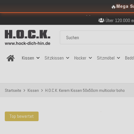
🔥
Mega S
Kostenloser Versand in
Über 120.000 er
Sicher bezahlen
Kostenloser Versand in
Über 120.000 er
Sicher bezahlen
Kostenloser Versand in
Kissen
Sitzkissen
Hocker
Sitzmöbel
Bedd
Startseite
Kissen
H.O.C.K. Kerem Kissen 50x50cm multicolor boho
Top bewertet