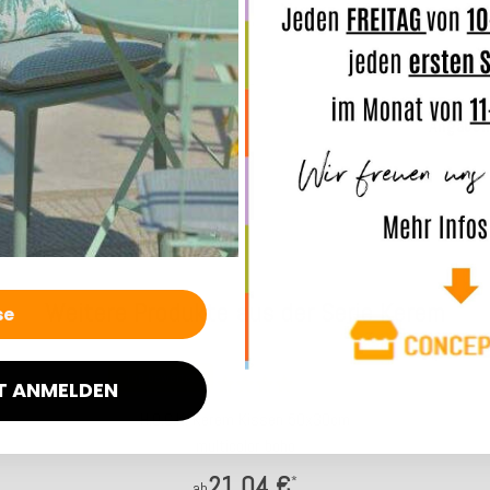
Merkmal
Angaben
Weitere Produkte aus der Serie Kerem
Top bewertet
T ANMELDEN
H.O.C.K. Kerem Kissen 50x30cm
multicolor boho
21,04 €
*
ab