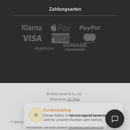
Zahlungsarten
© HOCK GmbH & Co. KG
Powered by
JTL-Shop
×
Kundenliebling
⭐
Dieser Artikel ist
hervorragend bewertet
* Alle Preise inkl. gesetzlicher USt., zzgl.
Versand
und bei unseren Kunden sehr beliebt.
** Gilt für Lieferungen innerhalb Deutschlands, Lieferzeiten für andere Länder
entnehmen Sie bitte unserer
Versandkostenübersicht