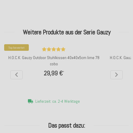
Weitere Produkte aus der Serie Gauzy
Top bewertet
H.O.C.K. Gauzy Outdoor Stuhlkissen 40x40x5cm lime 78
H.O.C.K. Gauz
cobo
29,99 €
*
Lieferzeit: ca. 2-4 Werktage
Das passt dazu: