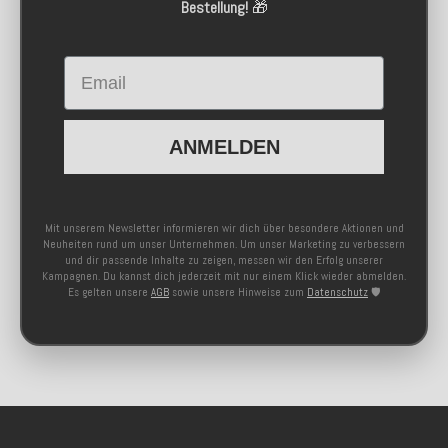
Bestellung!
🎁
Email
ANMELDEN
Mit unserem Newsletter informieren wir dich über besondere Aktionen und
Neuheiten rund um unser Unternehmen. Um unser Marketing zu verbessern
und dir passende Inhalte zu zeigen, messen wir den Erfolg unserer
Kampagnen. Du kannst dich jederzeit mit nur einem Klick wieder abmelden.
Es gelten unsere
AGB
sowie unsere Hinweise zum
Datenschutz
🛡️