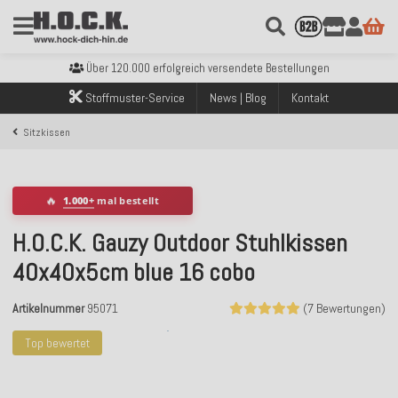
Kostenloser Versand innerhalb Deutschlands ab 99€ Bestellwert
Über 120.000 erfolgreich versendete Bestellungen
Sicher bezahlen mit Klarna, PayPal & Amazon Pay
Stoffmuster-Service
News | Blog
Kontakt
Kostenloser Versand innerhalb Deutschlands ab 99€ Bestellwert
Über 120.000 erfolgreich versendete Bestellungen
Sitzkissen
Sicher bezahlen mit Klarna, PayPal & Amazon Pay
Kostenloser Versand innerhalb Deutschlands ab 99€ Bestellwert
🔥
1.000+
mal bestellt
H.O.C.K. Gauzy Outdoor Stuhlkissen
40x40x5cm blue 16 cobo
Artikelnummer
95071
(7 Bewertungen)
Top bewertet