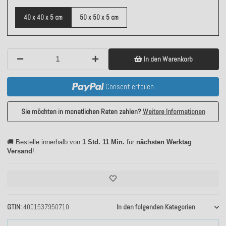
40 x 40 x 5 cm
50 x 50 x 5 cm
In den Warenkorb
Consent erteilen
Sie möchten in monatlichen Raten zahlen?
Weitere Informationen
🚚 Bestelle innerhalb von
1 Std. 11 Min.
für
nächsten Werktag
Versand
!
GTIN
4001537950710
In den folgenden Kategorien