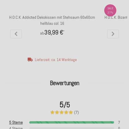
SALE
27%
H.O.C.K. Addicted Dekokissen mit Stehsaum 60x60cm
H.O.C.K. Bizant
hellblau col. 16
39,99 €
*
ab
Lieferzeit: ca. 14 Werktage
Bewertungen
5
/5
(7)
5 Sterne
7
4 Sterne
0