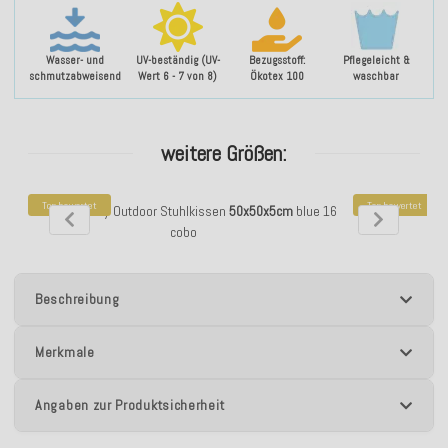
Wasser- und
UV-beständig (UV-
Bezugsstoff:
Pflegeleicht &
schmutzabweisend
Wert 6 - 7 von 8)
Ökotex 100
waschbar
weitere Größen:
Top bewertet
Top bewertet
H.O.C.K. Gauzy Outdoor Stuhlkissen
50x50x5cm
blue 16
H.O.C.K. Gauzy
cobo
Beschreibung
Merkmale
Angaben zur Produktsicherheit