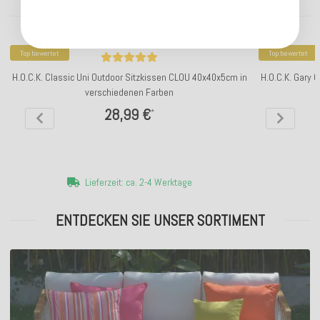
Kunden kauften dazu folgende Artikel:
Top bewertet
Top bewertet
H.O.C.K. Classic Uni Outdoor Sitzkissen CLOU 40x40x5cm in
H.O.C.K. Gary 
verschiedenen Farben
28,99 €
*
Lieferzeit: ca. 2-4 Werktage
ENTDECKEN SIE UNSER SORTIMENT