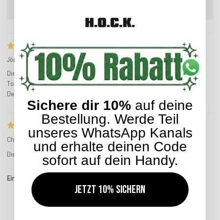
😊
Bequemes Stuhlkissen
Jörg S
Verifizierter Kauf
Die Kissen sind wie immer erstklassig verarbeitet und super bequem.
Tolles Design.
Der Versand war superschnell.
Sichere dir 10%
auf deine
Bestellung. Werde Teil
Best of ...Kissen
unseres WhatsApp Kanals
Christine Chrisana W.
Service-Bewertung
und erhalte deinen Code
Diese Bewertung hat keinen Text
sofort auf dein Handy.
Einträge insgesamt: 7
Jetzt 10% sichern