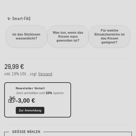
✨ Smart-FAQ
Für welche
Was tun, wenn das
Ist das Sitzkissen
Einsatzbereiche ist
Kissen nass
wasserdicht?
das Kissen
geworden ist?
geeignet?
29,99 €
inkl. 19% USt. , zzgl.
Versand
Newsletter Vorteil
Jetzt anmelden und
10%
sparen:
🎁
-3,00 €
Zur Anmeldung
GRÖSSE WÄHLEN