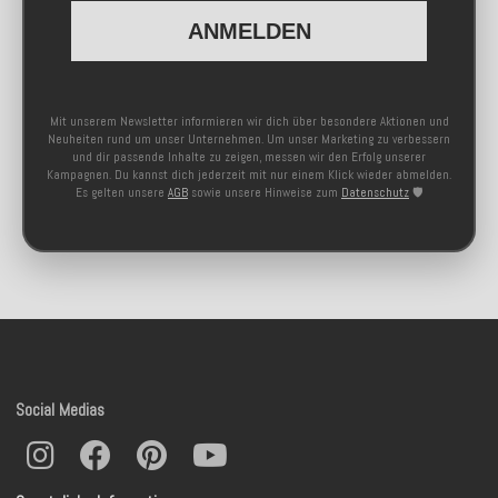
ANMELDEN
Mit unserem Newsletter informieren wir dich über besondere Aktionen und
Neuheiten rund um unser Unternehmen. Um unser Marketing zu verbessern
und dir passende Inhalte zu zeigen, messen wir den Erfolg unserer
Kampagnen. Du kannst dich jederzeit mit nur einem Klick wieder abmelden.
Es gelten unsere
AGB
sowie unsere Hinweise zum
Datenschutz
🛡️
Social Medias