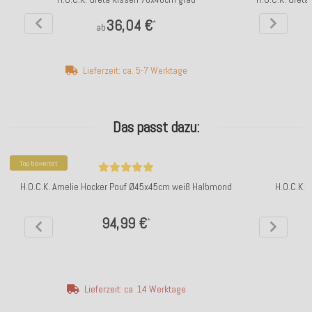
36,04 €
*
ab
Lieferzeit: ca. 5-7 Werktage
Das passt dazu:
Top bewertet
H.O.C.K. Amelie Hocker Pouf Ø45x45cm weiß Halbmond
H.O.C.K.
94,99 €
*
Lieferzeit: ca. 14 Werktage