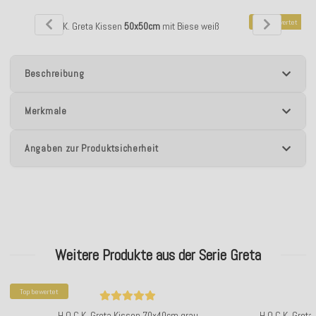
Top bewertet
H.O.C.K. Greta Kissen
50x50cm
mit Biese weiß
H.O.C.
Beschreibung
Merkmale
Angaben zur Produktsicherheit
Weitere Produkte aus der Serie Greta
Top bewertet
H.O.C.K. Greta Kissen 70x40cm grau
H.O.C.K. Gret