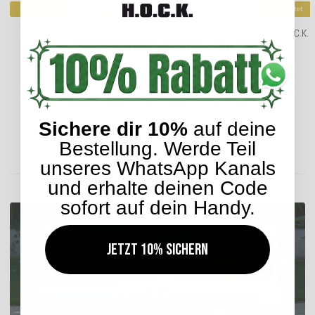
Top bewertet
Top bewertet
H.O.C.K. Fino Plush Kissen Teddystoff Bouclé 45x45cm
H.O.C.K.
beige-taupe Plüsch
25,99 €
*
ab
Sichere dir 10%
auf deine
Lieferzeit: ca. 5-7 Werktage
Bestellung. Werde Teil
unseres WhatsApp Kanals
ENTDECKEN SIE UNSER SORTIMENT
und erhalte deinen Code
sofort auf dein Handy.
Jetzt 10% sichern