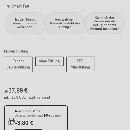
✨ Smart-FAQ
Kann ich das
Ist der Bezug
Aus welchem
Kissen nur als
abnehmbar und
Material besteht der
Bezug oder mit
waschbar?
Bezug?
Füllung bestellen?
Kissen-Füllung
ohne Füllung
Feder /
ohne Füllung
PES-
Feder / Daunenfüllung
PES-Vliesfüllung
Daunenfüllung
Vliesfüllung
37,99 €
ab
inkl. 19% USt. , zzgl.
Versand
Newsletter Vorteil
Jetzt anmelden und
10%
sparen:
🎁
-3,80 €