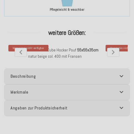
Pflegeleicht & waschbar
weitere Größen:
Momentan nicht verfügbar
Momentan nicht ver
H.O.C.K. Nuvole Bean Cube Hocker Pouf
55x55x35cm
H.O.C.K. Nuvol
natur beige col. 400 mit Fransen
Beschreibung
Merkmale
Angaben zur Produktsicherheit