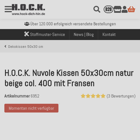
Kostenloser Versand innerhalb Deutschlands ab 99€ Bestellwert
Über 120.000 erfolgreich versendete Bestellungen
Sicher bezahlen mit Klarna, PayPal & Amazon Pay
Kostenloser Versand innerhalb Deutschlands ab 99€ Bestellwert
Stoffmuster-Service
News | Blog
Kontakt
Über 120.000 erfolgreich versendete Bestellungen
Sicher bezahlen mit Klarna, PayPal & Amazon Pay
Dekokissen 50x30 cm
Kostenloser Versand innerhalb Deutschlands ab 99€ Bestellwert
H.O.C.K. Nuvole Kissen 50x30cm natur
beige col. 400 mit Fransen
Artikelnummer
6952
(3 Bewertungen)
Momentan nicht verfügbar