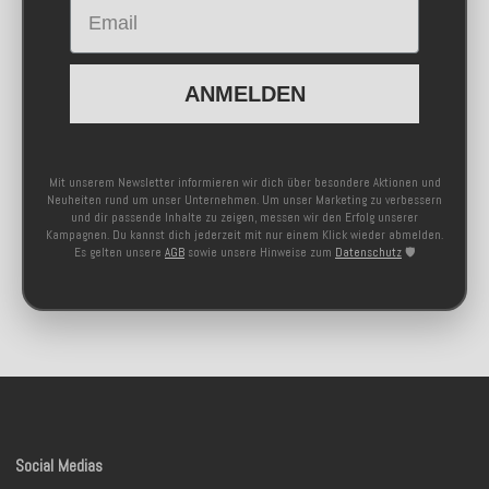
Email
ANMELDEN
Mit unserem Newsletter informieren wir dich über besondere Aktionen und
Neuheiten rund um unser Unternehmen. Um unser Marketing zu verbessern
und dir passende Inhalte zu zeigen, messen wir den Erfolg unserer
Kampagnen. Du kannst dich jederzeit mit nur einem Klick wieder abmelden.
Es gelten unsere
AGB
sowie unsere Hinweise zum
Datenschutz
🛡️
Social Medias