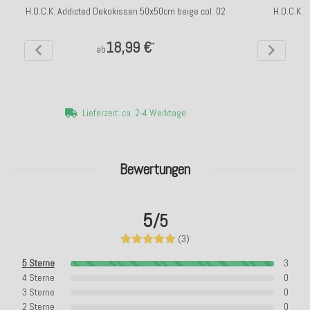
H.O.C.K. Addicted Dekokissen 50x50cm beige col. 02
H.O.C.K.
18,99 €
*
ab
Lieferzeit: ca. 2-4 Werktage
Bewertungen
5
/5
(3)
5 Sterne
3
4 Sterne
0
3 Sterne
0
2 Sterne
0