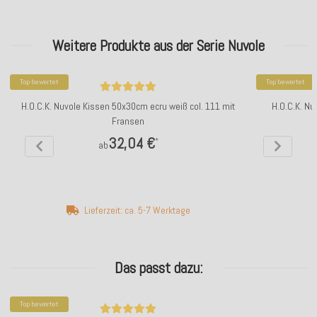
Weitere Produkte aus der Serie Nuvole
Top bewertet
Top bewertet
H.O.C.K. Nuvole Kissen 50x30cm ecru weiß col. 111 mit
H.O.C.K. Nu
Fransen
32,04 €
*
ab
Lieferzeit: ca. 5-7 Werktage
Das passt dazu:
Top bewertet