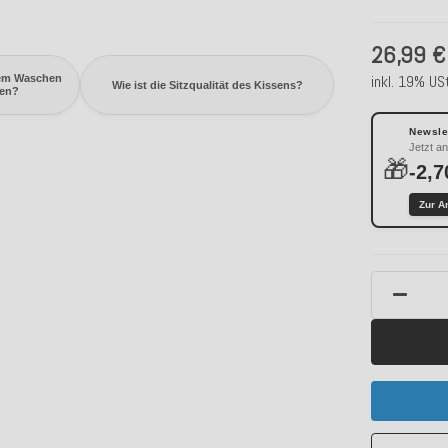
26,99 €
inkl. 19% USt
dem Waschen
Wie ist die Sitzqualität des Kissens?
gen?
Newslet
Jetzt a
🎁
-2,7
Zur A