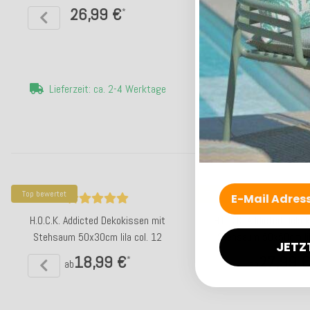
26,99 €
18,04 
*
ab
Lieferzeit: ca. 2-4 Werktage
Lieferzeit: ca. 5-
Top bewertet
Top bewertet
H.O.C.K. Addicted Dekokissen mit
H.O.C.K. Addicted Deko
Stehsaum 50x30cm lila col. 12
Stehsaum 50x50cm lil
JETZ
18,99 €
27,99 
*
ab
ab