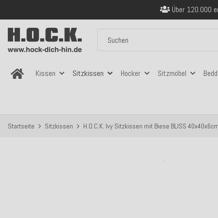
Über 120.000 er
Sicher bezahlen
Kostenloser Versand in
Über 120.000 er
Sicher bezahlen
Kostenloser Versand in
Kissen
Sitzkissen
Hocker
Sitzmöbel
Bedd
Startseite
Sitzkissen
H.O.C.K. Ivy Sitzkissen mit Biese BLISS 40x40x6cm 