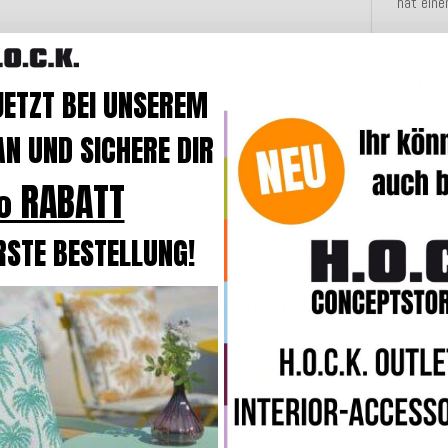
hat eine
Merkmal
JETZT BEI UNSEREM
N UND SICHERE DIR
Angaben
 RABATT
RSTE BESTELLUNG!
Weitere Produkte aus der Serie Ivy
Top bewertet
cm mit Biese
H.O.C.K. Ivy Kissen 60x40cm mit Biese
H.O.C.K. Iv
rot / bordeaux col. 304
cora