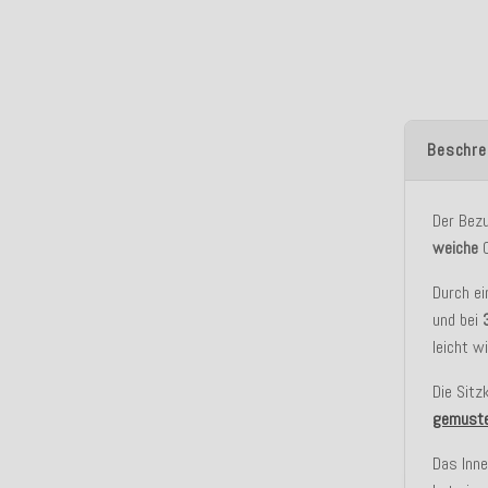
Beschre
Der Bez
weiche
O
Durch e
und bei
leicht w
Die Sitz
gemuste
Das Inne