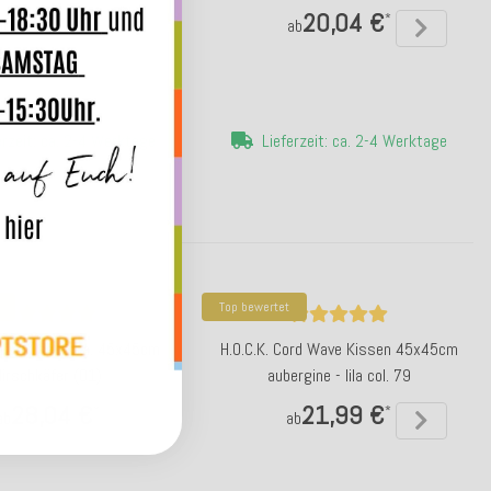
20,04 €
20,04 €
*
*
ab
ab
erzeit: ca. 2-4 Werktage
Lieferzeit: ca. 2-4 Werktage
Top bewertet
Bugs Kissen ca. 45x45cm
H.O.C.K. Cord Wave Kissen 45x45cm
irschkäfer (01)
aubergine - lila col. 79
28,04 €
21,99 €
*
*
ab
ab