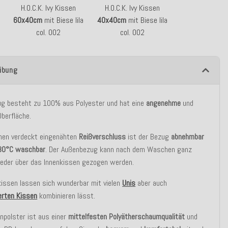
H.O.C.K. Ivy Kissen
H.O.C.K. Ivy Kissen
60x40cm
mit Biese lila
40x40cm
mit Biese lila
col. 002
col. 002
ibung
ug besteht zu 100% aus Polyester und hat eine
angenehme
und
berfläche.
inen verdeckt eingenähten
Reißverschluss
ist der Bezug
abnehmbar
30°C
waschbar
. Der Außenbezug kann nach dem Waschen ganz
ieder über das Innenkissen gezogen werden.
kissen lassen sich wunderbar mit vielen
Unis
aber auch
rten Kissen
kombinieren lässt.
npolster ist aus einer
mittelfesten Polyätherschaumqualität
und