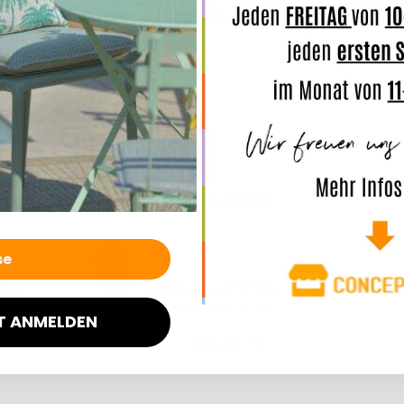
€
20,04 €
*
*
ab
7 Werktage
Lieferzeit: ca. 5-7 Werktage
Lief
Das passt dazu:
Top bewertet
SALE
27%
kissen mit
H.O.C.K. Bizantina Kissen 50x50cm mit
H.O.C.K. 
a col. 12
Wulst weiß - ecru col. 00
H
T ANMELDEN
€
19,90 €
*
*
ab
33,99 €