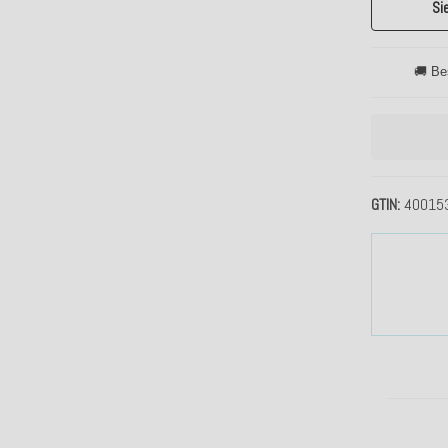
Si
🚚 Be
GTIN
40015