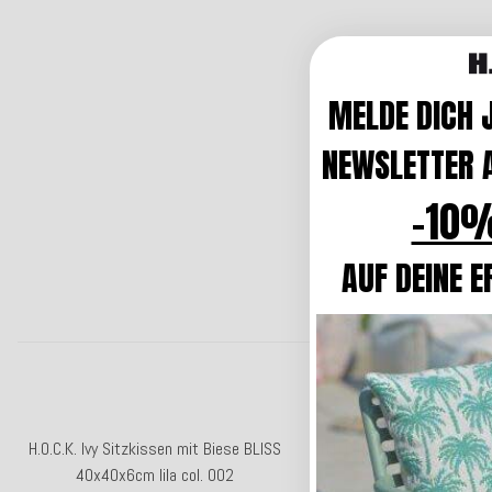
MELDE DICH 
NEWSLETTER A
-10%
AUF DEINE E
Top bewertet
H.O.C.K. Ivy Sitzkissen mit Biese BLISS
H.O.C.K. Ivy Kissen 40x40
40x40x6cm lila col. 002
grau col. 603