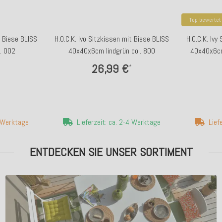
Top bewertet
t Biese BLISS
H.O.C.K. Ivo Sitzkissen mit Biese BLISS
H.O.C.K. Ivy
. 002
40x40x6cm lindgrün col. 800
40x40x6cm
26,99 €
*
7 Werktage
Lieferzeit: ca. 2-4 Werktage
Lief
ENTDECKEN SIE UNSER SORTIMENT