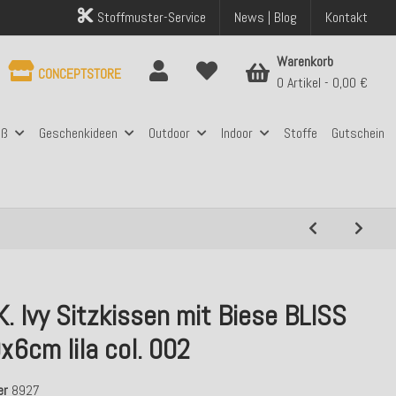
Stoffmuster-Service
News | Blog
Kontakt
Warenkorb
CONCEPTSTORE
0 Artikel
0,00 €
aß
Geschenkideen
Outdoor
Indoor
Stoffe
Gutschein
K. Ivy Sitzkissen mit Biese BLISS
6cm lila col. 002
er
8927