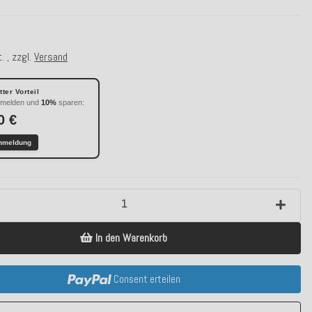
. , zzgl.
Versand
ter Vorteil
nmelden und
10%
sparen:
0 €
nmeldung
In den Warenkorb
Consent erteilen