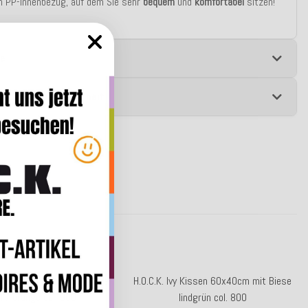
n PP-Innenbezug, auf dem Sie sehr
bequem
und
komfortabel
sitzen!
e
 zur Produktsicherheit
y Kissen 60x40cm mit Biese
H.O.C.K. Ivy Kissen 60x40cm mit Biese
l / orange col. 900
lindgrün col. 800