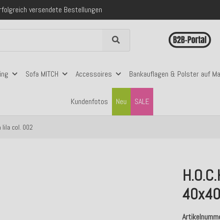
folgreich versendete Bestellungen
 mit Klarna, PayPal & Amazon Pay
nerhalb Deutschlands ab 99€ Bestellwert
folgreich versendete Bestellungen
 mit Klarna, PayPal & Amazon Pay
nerhalb Deutschlands ab 99€ Bestellwert
ing
Sofa MITCH
Accessoires
Bankauflagen & Polster auf M
Kundenfotos
Neu
SALE
lila col. 002
H.O.C.
40x40x
Artikelnumm