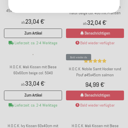
H.O.C.K. Mali Kissen mit Biese
H.O.C.K. Nuvole Kissen 50x30cm
45x45cm altrosa burgundy col. 22
natur beige col. 400 mit Fransen
23,04 €
*
32,04 €
ab
*
ab
Zum Artikel
Benachrichtigen
Lieferzeit: ca. 2-4 Werktage
Bald wieder verfügbar
Bald wieder da
H.O.C.K. Mali Kissen mit Biese
H.O.C.K. Nobile Samt Hocker rund
60x60cm beige col. 5040
Pouf ø45x45cm salmon
33,04 €
*
94,99 €
ab
*
Zum Artikel
Benachrichtigen
Lieferzeit: ca. 2-4 Werktage
Bald wieder verfügbar
H.O.C.K. Ivy Kissen 60x40cm mit
H.O.C.K. Mali Kissen mit Biese