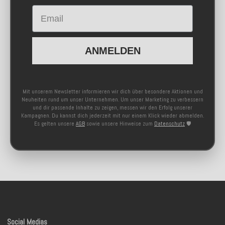
Email
ANMELDEN
Mit unserem Newsletter informieren wir dich über besondere Aktionen und
Neuheiten rund um unser Unternehmen. Um unser Marketing zu verbessern
und dir passende Inhalte zu zeigen, messen wir den Erfolg unserer
Kampagnen. Du kannst dich jederzeit mit nur einem Klick wieder abmelden.
Es gelten unsere
AGB
sowie unsere Hinweise zum
Datenschutz
🛡️
Social Medias