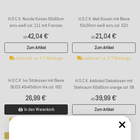
H.O.C.K. Nuvole Kissen 60x60cm
H.O.C.K. Mali Kissen mit Biese
ecru weiß col. 111 mit Fransen
50x30cm weiß ecru col. 623
42,04 €
21,04 €
*
*
ab
ab
Zum Artikel
Zum Artikel
Lieferzeit: ca. 5-7 Werktage
Lieferzeit: ca. 5-7 Werktage
H.O.C.K. Ivo Sitzkissen mit Biese
H.O.C.K. Addicted Dekokissen mit
BLISS 40x40x6cm lila col. 002
Stehsaum 60x60cm orange col. 08
26,99 €
39,99 €
*
*
ab
In den Warenkorb
Zum Artikel
Lieferzeit: ca. 5-7 Werktage
Lieferzeit: ca. 2-4 Werktage
Top bewertet