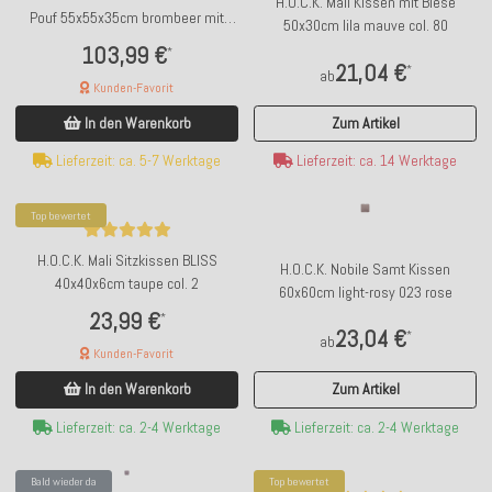
H.O.C.K. Mali Kissen mit Biese
Pouf 55x55x35cm brombeer mit
50x30cm lila mauve col. 80
Fransen
103,99 €
*
21,04 €
*
ab
Kunden-Favorit
Zum Artikel
In den Warenkorb
Lieferzeit: ca. 14 Werktage
Lieferzeit: ca. 5-7 Werktage
Top bewertet
H.O.C.K. Mali Sitzkissen BLISS
H.O.C.K. Nobile Samt Kissen
40x40x6cm taupe col. 2
60x60cm light-rosy 023 rose
23,99 €
*
23,04 €
*
ab
Kunden-Favorit
Zum Artikel
In den Warenkorb
Lieferzeit: ca. 2-4 Werktage
Lieferzeit: ca. 2-4 Werktage
Bald wieder da
Top bewertet