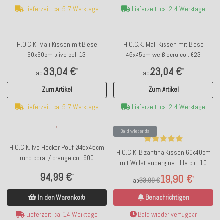
Lieferzeit: ca. 5-7 Werktage
Lieferzeit: ca. 2-4 Werktage
H.O.C.K. Mali Kissen mit Biese
H.O.C.K. Mali Kissen mit Biese
60x60cm olive col. 13
45x45cm weiß ecru col. 623
33,04 €
23,04 €
*
*
ab
ab
Zum Artikel
Zum Artikel
Lieferzeit: ca. 5-7 Werktage
Lieferzeit: ca. 2-4 Werktage
Bald wieder da
H.O.C.K. Ivo Hocker Pouf Ø45x45cm
H.O.C.K. Bizantina Kissen 60x40cm
rund coral / orange col. 900
mit Wulst aubergine - lila col. 10
94,99 €
*
19,90 €
*
ab
33,99 €
In den Warenkorb
Benachrichtigen
Lieferzeit: ca. 14 Werktage
Bald wieder verfügbar