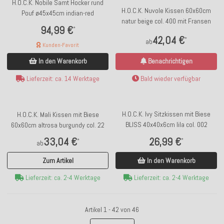
H.O.C.K. Nobile Samt Hocker rund
H.O.C.K. Nuvole Kissen 60x60cm
Pouf ø45x45cm indian-red
natur beige col. 400 mit Fransen
94,99 €
*
42,04 €
*
ab
Kunden-Favorit
Benachrichtigen
In den Warenkorb
Bald wieder verfügbar
Lieferzeit: ca. 14 Werktage
H.O.C.K. Ivy Sitzkissen mit Biese
H.O.C.K. Mali Kissen mit Biese
BLISS 40x40x6cm lila col. 002
60x60cm altrosa burgundy col. 22
26,99 €
33,04 €
*
*
ab
In den Warenkorb
Zum Artikel
Lieferzeit: ca. 2-4 Werktage
Lieferzeit: ca. 2-4 Werktage
Artikel 1 - 42 von 46