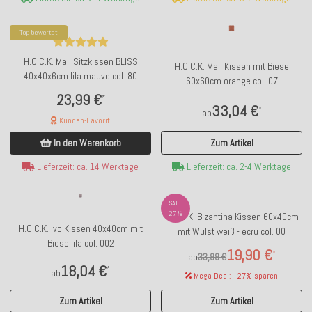
Top bewertet
H.O.C.K. Mali Sitzkissen BLISS
H.O.C.K. Mali Kissen mit Biese
40x40x6cm lila mauve col. 80
60x60cm orange col. 07
23,99 €
*
33,04 €
*
ab
Kunden-Favorit
Zum Artikel
In den Warenkorb
Lieferzeit: ca. 2-4 Werktage
Lieferzeit: ca. 14 Werktage
SALE
27%
H.O.C.K. Bizantina Kissen 60x40cm
H.O.C.K. Ivo Kissen 40x40cm mit
mit Wulst weiß - ecru col. 00
Biese lila col. 002
19,90 €
*
ab
33,99 €
18,04 €
*
ab
Mega Deal: - 27% sparen
Zum Artikel
Zum Artikel