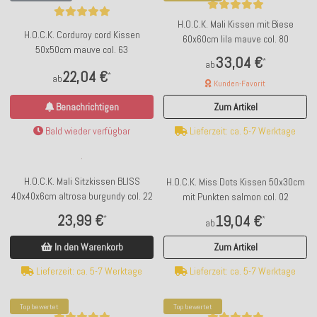
H.O.C.K. Mali Kissen mit Biese
H.O.C.K. Corduroy cord Kissen
60x60cm lila mauve col. 80
50x50cm mauve col. 63
33,04 €
*
ab
22,04 €
*
ab
Kunden-Favorit
Benachrichtigen
Zum Artikel
Bald wieder verfügbar
Lieferzeit: ca. 5-7 Werktage
H.O.C.K. Mali Sitzkissen BLISS
H.O.C.K. Miss Dots Kissen 50x30cm
40x40x6cm altrosa burgundy col. 22
mit Punkten salmon col. 02
23,99 €
19,04 €
*
*
ab
In den Warenkorb
Zum Artikel
Lieferzeit: ca. 5-7 Werktage
Lieferzeit: ca. 5-7 Werktage
Top bewertet
Top bewertet