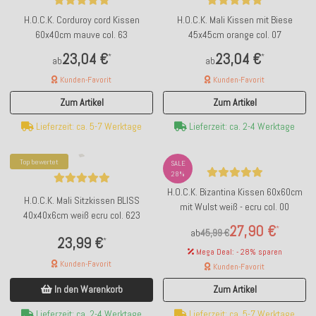
H.O.C.K. Corduroy cord Kissen
H.O.C.K. Mali Kissen mit Biese
60x40cm mauve col. 63
45x45cm orange col. 07
23,04 €
23,04 €
*
*
ab
ab
Kunden-Favorit
Kunden-Favorit
Zum Artikel
Zum Artikel
Lieferzeit: ca. 5-7 Werktage
Lieferzeit: ca. 2-4 Werktage
Top bewertet
SALE
28%
H.O.C.K. Bizantina Kissen 60x60cm
H.O.C.K. Mali Sitzkissen BLISS
mit Wulst weiß - ecru col. 00
40x40x6cm weiß ecru col. 623
27,90 €
*
ab
45,99 €
23,99 €
*
Mega Deal: - 28% sparen
Kunden-Favorit
Kunden-Favorit
In den Warenkorb
Zum Artikel
Lieferzeit: ca. 2-4 Werktage
Lieferzeit: ca. 5-7 Werktage