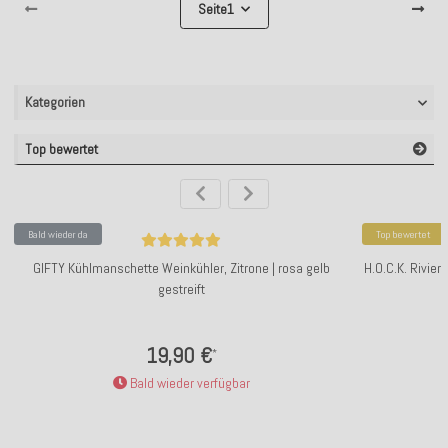
Seite
1
Kategorien
Top bewertet
Bald wieder da
Top bewertet
GIFTY Kühlmanschette Weinkühler, Zitrone | rosa gelb
H.O.C.K. Rivie
gestreift
19,90 €
*
Bald wieder verfügbar