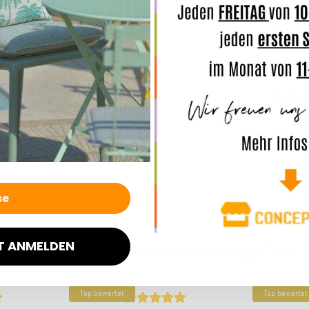
Online 
entsche
Merkmal
Angaben
T ANMELDEN
Weitere Produkte aus der Serie Magic Dots
Top bewertet
Top bewertet