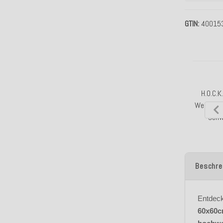
GTIN
40015
H.O.C.K
Wendeki
schw
Beschre
Entdeck
60x60