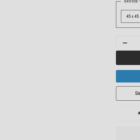
GRÖSSE 
45 x 45
Si
