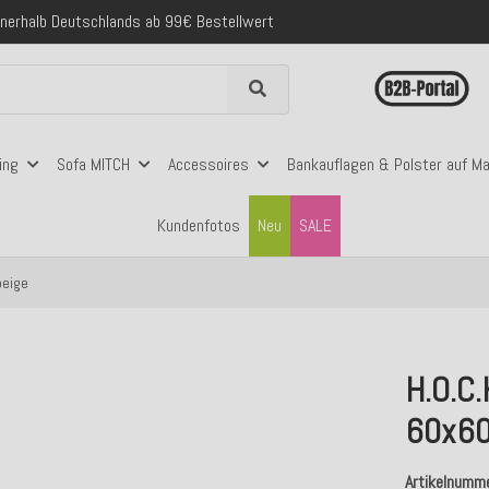
folgreich versendete Bestellungen
 mit Klarna, PayPal & Amazon Pay
nerhalb Deutschlands ab 99€ Bestellwert
folgreich versendete Bestellungen
 mit Klarna, PayPal & Amazon Pay
nerhalb Deutschlands ab 99€ Bestellwert
ing
Sofa MITCH
Accessoires
Bankauflagen & Polster auf M
Kundenfotos
Neu
SALE
beige
H.O.C
60x60
Artikelnumm