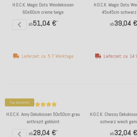
H.O.C.K. Magic Dots Wendekissen
H.O.C.K. Magic Dots W
60x60cm creme beige
45x45cm schwarz 
51,04 €
39,04 
*
ab
ab
Lieferzeit: ca. 5-7 Werktage
Lieferzeit: ca. 1
Top bewertet
H.O.C.K. Anny Dekokissen 50x50cm grau
H.O.C.K. Chessy Dekokis
anthrazit geblümt
schwarz weich gem
28,04 €
32,04 
*
ab
ab