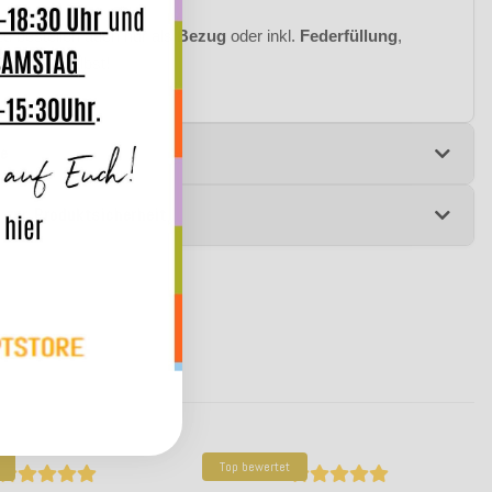
zu bestellen auch nur als
Bezug
oder inkl.
Federfüllung
,
iden Sie selbst!
e
 zur Produktsicherheit
Top bewertet