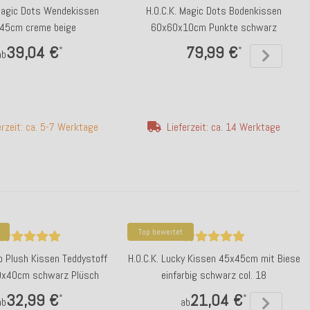
 Magic Dots Wendekissen
H.O.C.K. Magic Dots Bodenkissen
45cm creme beige
60x60x10cm Punkte schwarz
39,04 €
79,99 €
*
*
ab
erzeit: ca. 5-7 Werktage
Lieferzeit: ca. 14 Werktage
Top bewertet
no Plush Kissen Teddystoff
H.O.C.K. Lucky Kissen 45x45cm mit Biese
0x40cm schwarz Plüsch
einfarbig schwarz col. 18
32,99 €
21,04 €
*
*
ab
ab