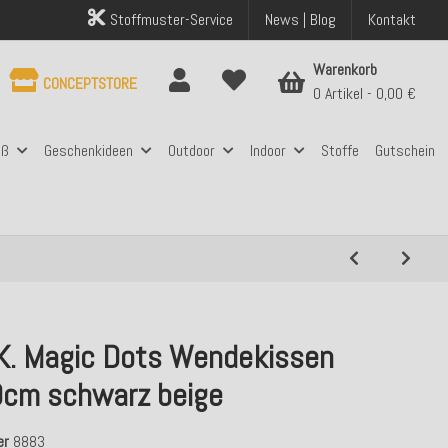
Stoffmuster-Service
News | Blog
Kontakt
Warenkorb
CONCEPTSTORE
0 Artikel
0,00 €
aß
Geschenkideen
Outdoor
Indoor
Stoffe
Gutschein
.K. Magic Dots Wendekissen
cm schwarz beige
er
8883