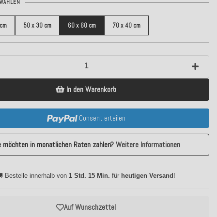
WÄHLEN
 cm
50 x 30 cm
60 x 60 cm
70 x 40 cm
In den Warenkorb
Consent erteilen
e möchten in monatlichen Raten zahlen?
Weitere Informationen
 Bestelle innerhalb von
1 Std. 15 Min.
für
heutigen Versand
!
Auf Wunschzettel