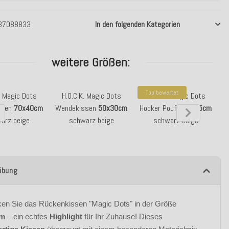
37088833
In den folgenden Kategorien
weitere Größen:
Top bewertet
. Magic Dots
H.O.C.K. Magic Dots
H.O.C.K. Magic Dots
ssen
70x40cm
Wendekissen
50x30cm
Hocker Pouf
Ø45x45cm
W
arz beige
schwarz beige
schwarz beige
ibung
en Sie das Rückenkissen "Magic Dots" in der Größe
cm
– ein echtes
Highlight
für Ihr Zuhause! Dieses