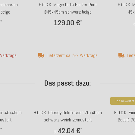
endekissen
H.O.C.K. Magic Dots Hocker Pouf
H.O.C.K.
beige
Ø45x45cm schwarz beige
45x
€
129,00 €
*
*
4 Werktage
Lieferzeit: ca. 5-7 Werktage
Lief
Das passt dazu:
Top bewertet
sen 45x45cm
H.O.C.K. Chessy Dekokissen 70x40cm
H.O.C.K. Fi
ustert
schwarz weich gemustert
Bouclé 7
€
42,04 €
*
*
ab