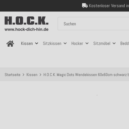
Über 120.000 er
Sicher bezahlen
Kostenloser Versand in
Über 120.000 er
Sicher bezahlen
Kostenloser Versand in
Kissen
Sitzkissen
Hocker
Sitzmöbel
Bedd
Startseite
Kissen
H.O.C.K. Magic Dots Wendekissen 60x60cm schwarz 