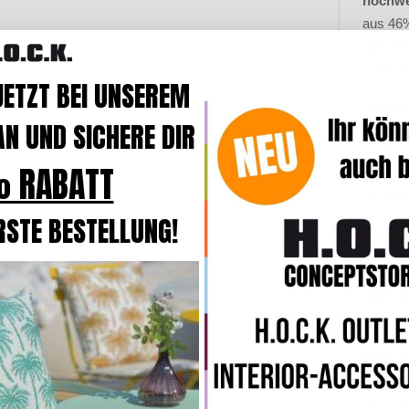
hochwe
aus 46%
weiche 
sondern
JETZT BEI UNSEREM
Die
sc
N UND SICHERE DIR
Unterg
moder
 RABATT
Reißve
bei Bed
RSTE BESTELLUNG!
Die
Rüc
Farbe
t
Überzeu
Germa
Info:
In
komfort
durch e