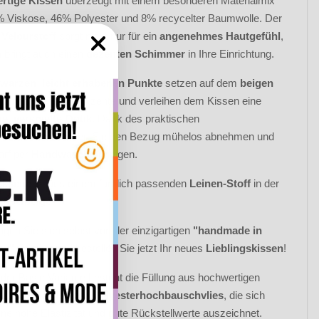
rtige Kissen
überzeugt mit einem besonderen Materialmix
 Viskose, 46% Polyester und 8% recycelter Baumwolle. Der
Velourstoff
sorgt nicht nur für ein
angenehmes Hautgefühl
,
 bringt auch einen
dezenten Schimmer
in Ihre Einrichtung.
hwarzen
,
leicht erhabenen Punkte
setzen auf dem
beigen
rund
spannende Akzente und verleihen dem Kissen eine
ne
,
verspielte Optik
. Dank des praktischen
rschlusses
können Sie den Bezug mühelos abnehmen und
arf per
Handwäsche
reinigen.
kseite
ist aus einem farblich passenden
Leinen-Stoff
in der
aupe/beige
.
gen Sie sich selbst von der einzigartigen
"handmade in
ny"
Qualität und bestellen Sie jetzt Ihr neues
Lieblingskissen
!
 der Basic Variante besteht die Füllung aus hochwertigen
ablen silikonisierten
Polyesterhochbauschvlies
, die sich
ine hohe Elastizität und gute Rückstellwerte auszeichnet.