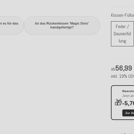
Kissen-Füll
t es für das
Ist das Rückenkissen 'Magic Dots'
Feder /
handgefertigt?
Daunenfül
Fede
lung
56,99
ab
inkl. 19% USt
Newslet
Jetzt a
🎁
-5,7
Zur A