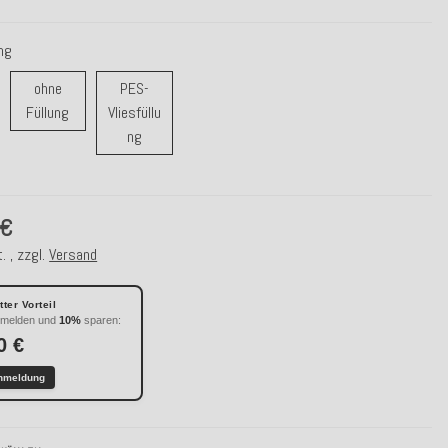
ung
ohne
PES-
ohne Füllung
Füllung
Vliesfüllu
r / Daunenfüllung
PES-Vliesfüllung
ng
 €
. , zzgl.
Versand
ter Vorteil
nmelden und
10%
sparen:
0 €
nmeldung