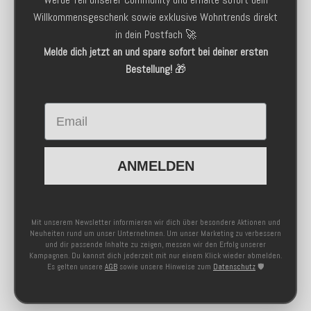
Willkommensgeschenk sowie exklusive Wohntrends direkt
in dein Postfach 🚀
Melde dich jetzt an und spare sofort bei deiner ersten
Bestellung!
🎁
Email
ANMELDEN
Mit unserem Newsletter informieren wir dich über besondere Aktionen und
Neuheiten rund um unser Unternehmen. Um unser Marketing zu verbessern
und dir passende Inhalte zu zeigen, messen wir den Erfolg unserer
Kampagnen. Du kannst dich jederzeit mit nur einem Klick wieder abmelden.
Es gelten unsere
AGB
sowie unsere Hinweise zum
Datenschutz
🛡️