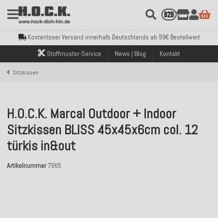
Kostenloser Versand innerhalb Deutschlands ab 99€ Bestellwert
Über 120.000 erfolgreich versendete Bestellungen
Sicher bezahlen mit Klarna, PayPal & Amazon Pay
Kostenloser Versand innerhalb Deutschlands ab 99€ Bestellwert
Über 120.000 erfolgreich versendete Bestellungen
Stoffmuster-Service
News | Blog
Kontakt
Sicher bezahlen mit Klarna, PayPal & Amazon Pay
Kostenloser Versand innerhalb Deutschlands ab 99€ Bestellwert
Sitzkissen
H.O.C.K. Marcal Outdoor + Indoor
Sitzkissen BLISS 45x45x6cm col. 12
türkis in&out
Artikelnummer
7865