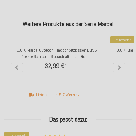
Weitere Produkte aus der Serie Marcal
Top bewertet
H.O.C.K. Marcal Outdoor + Indoor Sitzkissen BLISS
H.O.C.K. Marc
45x45x6cm col. 08 peach altrosa in&out
32,99 €
*
Lieferzeit: ca. 5-7 Werktage
Das passt dazu:
Top bewertet