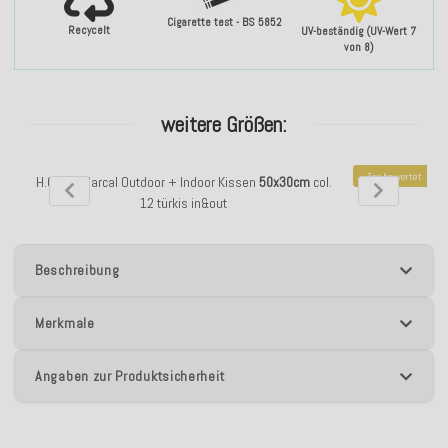
Cigarette test - BS 5852
Recycelt
UV-beständig (UV-Wert 7
von 8)
weitere Größen:
Top bewertet
H.O.C.K. Marcal Outdoor + Indoor Kissen
50x30cm
col.
H.O.C.K. Marcal
12 türkis in&out
Beschreibung
Merkmale
Angaben zur Produktsicherheit