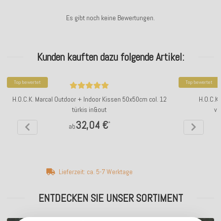
Es gibt noch keine Bewertungen.
Kunden kauften dazu folgende Artikel:
Top bewertet
Top bewertet
H.O.C.K. Marcal Outdoor + Indoor Kissen 50x50cm col. 12
H.O.C.K
türkis in&out
ve
32,04 €
*
ab
Lieferzeit: ca. 5-7 Werktage
ENTDECKEN SIE UNSER SORTIMENT