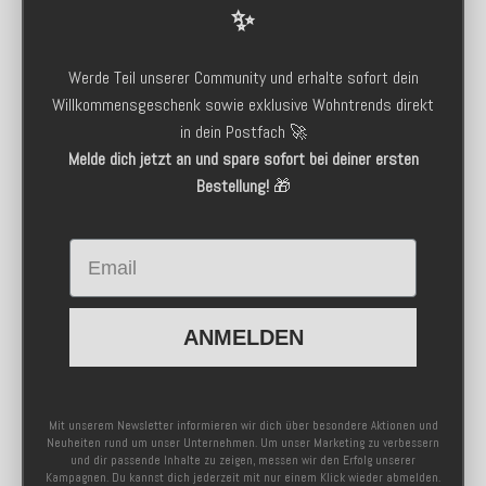
✨
Werde Teil unserer Community und erhalte sofort dein
Willkommensgeschenk sowie exklusive Wohntrends direkt
in dein Postfach 🚀
Melde dich jetzt an und spare sofort bei deiner ersten
Bestellung!
🎁
Email
ANMELDEN
Mit unserem Newsletter informieren wir dich über besondere Aktionen und
Neuheiten rund um unser Unternehmen. Um unser Marketing zu verbessern
und dir passende Inhalte zu zeigen, messen wir den Erfolg unserer
Kampagnen. Du kannst dich jederzeit mit nur einem Klick wieder abmelden.