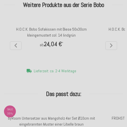
Weitere Produkte aus der Serie Bobo
H.O.C.K. Bobo Sofakissen mit Biese 50x30cm
H.O.C.K. Bo
kleingemustert col. 14 lindgrün
24,04 €
*
ab
Lieferzeit: ca. 2-4 Werktage
Das passt dazu:
SALE
35%
byRoom Untersetzer aus Mangoholz 4er Set Ø10cm mit
FROHSTOFF
eingebrannten Muster einer Libelle braun