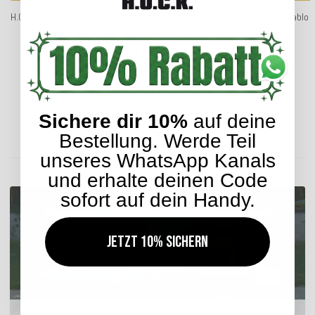
H.O.C.K. Pablo Outdoor Kissen mit Biese 50x50cm col. 2 blue
H.O.C.K. Pablo 
multi Zick-Zack sun boho
31,99 €
*
Sichere dir 10%
auf deine
Lieferzeit: ca. 2-4 Werktage
Bestellung. Werde Teil
ENTDECKEN SIE UNSER SORTIMENT
unseres WhatsApp Kanals
und erhalte deinen Code
sofort auf dein Handy.
Jetzt 10% sichern