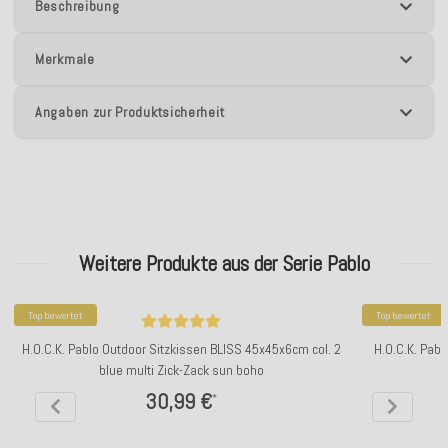
Beschreibung
Merkmale
Angaben zur Produktsicherheit
Weitere Produkte aus der Serie Pablo
Top bewertet
Top bewertet
H.O.C.K. Pablo Outdoor Sitzkissen BLISS 45x45x6cm col. 2
H.O.C.K. Pabl
blue multi Zick-Zack sun boho
30,99 €
*