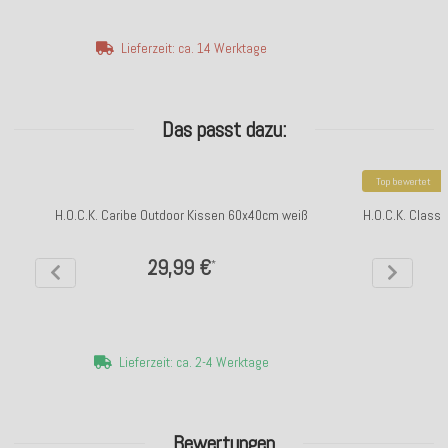
Lieferzeit: ca. 14 Werktage
Das passt dazu:
Top bewertet
H.O.C.K. Caribe Outdoor Kissen 60x40cm weiß
H.O.C.K. Classi
29,99 €
*
Lieferzeit: ca. 2-4 Werktage
Bewertungen