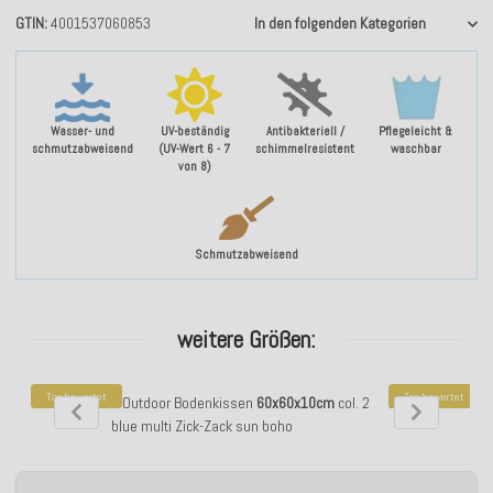
GTIN
4001537060853
In den folgenden Kategorien
Wasser- und
UV-beständig
Antibakteriell /
Pflegeleicht &
schmutzabweisend
(UV-Wert 6 - 7
schimmelresistent
waschbar
von 8)
Schmutzabweisend
weitere Größen:
Top bewertet
Top bewertet
H.O.C.K. Pablo Outdoor Bodenkissen
60x60x10cm
col. 2
H.O.C.K. Pablo O
blue multi Zick-Zack sun boho
m