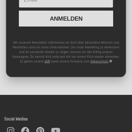
ANMELDEN
Mit unserem Newsletter informieren wir dich über besondere Aktionen und
Neuheiten rund um unser Unternehmen. Um unser Marketing zu verbessern
und dir passende Inhalte zu zeigen, messen wir den Erfolg unserer
Kampagnen. Du kannst dich jederzeit mit nur einem Klick wieder abmelden.
Es gelten unsere
AGB
sowie unsere Hinweise zum
Datenschutz
🛡️
Social Medias