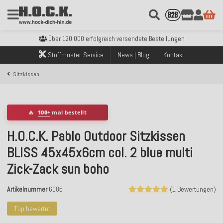
Kostenloser Versand innerhalb Deutschlands ab 99€ Bestellwert
Über 120.000 erfolgreich versendete Bestellungen
Sicher bezahlen mit Klarna, PayPal & Amazon Pay
Stoffmuster-Service
News | Blog
Kontakt
Kostenloser Versand innerhalb Deutschlands ab 99€ Bestellwert
Über 120.000 erfolgreich versendete Bestellungen
Sitzkissen
Sicher bezahlen mit Klarna, PayPal & Amazon Pay
Kostenloser Versand innerhalb Deutschlands ab 99€ Bestellwert
🔥
100+
mal bestellt
H.O.C.K. Pablo Outdoor Sitzkissen
BLISS 45x45x6cm col. 2 blue multi
Zick-Zack sun boho
Artikelnummer
6085
(1 Bewertungen)
Top bewertet