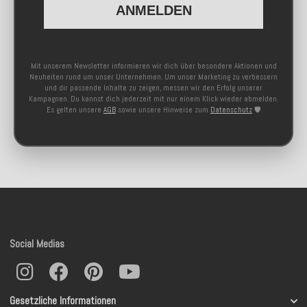
ANMELDEN
Mit unserem Newsletter informieren wir dich über besondere Aktionen und
Neuheiten rund um unser Unternehmen. Um unser Marketing zu verbessern
und dir passende Inhalte zu zeigen, messen wir den Erfolg unserer
Kampagnen. Du kannst dich jederzeit mit nur einem Klick wieder abmelden.
Es gelten unsere
AGB
sowie unsere Hinweise zum
Datenschutz
🛡️
Social Medias
Gesetzliche Informationen