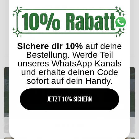
33,99 €
*
Lieferzeit: ca. 5-7 Werktage
Sichere dir 10%
auf deine
Bestellung. Werde Teil
ENTDECKEN SIE UNSER SORTIMENT
unseres WhatsApp Kanals
und erhalte deinen Code
sofort auf dein Handy.
Jetzt 10% sichern
Outdoor Kissen