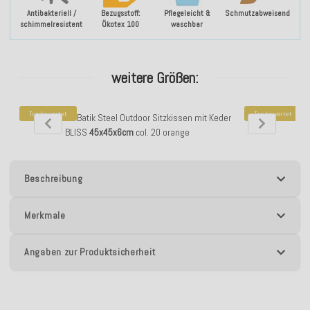
Antibakteriell /
Bezugsstoff:
Pflegeleicht &
Schmutzabweisend
schimmelresistent
Ökotex 100
waschbar
weitere Größen:
Top bewertet
Top bewertet
H.O.C.K. Badu Batik Steel Outdoor Sitzkissen mit Keder
H.O.C.K. Badu
BLISS
45x45x6cm
col. 20 orange
50
Beschreibung
Merkmale
Angaben zur Produktsicherheit