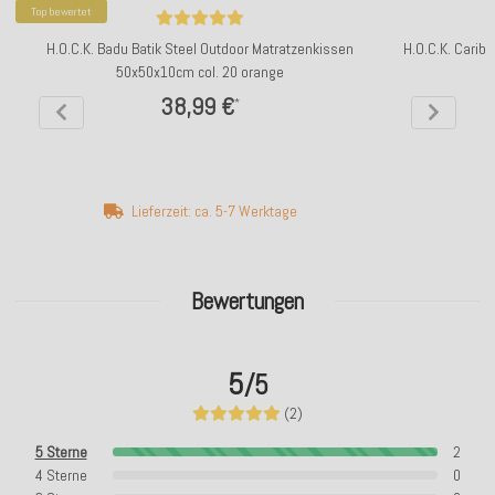
Top bewertet
H.O.C.K. Badu Batik Steel Outdoor Matratzenkissen
H.O.C.K. Carib
50x50x10cm col. 20 orange
38,99 €
*
Lieferzeit: ca. 5-7 Werktage
Bewertungen
5
/5
(2)
5 Sterne
2
4 Sterne
0