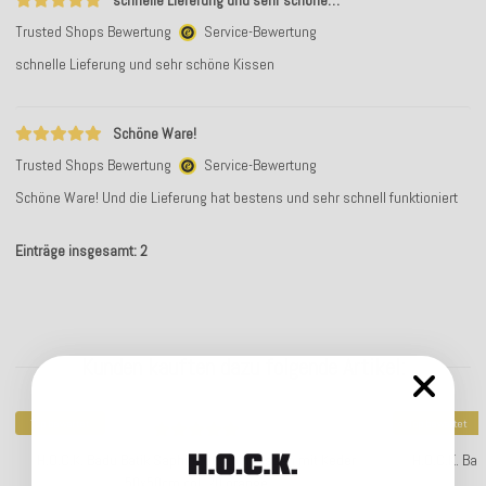
schnelle Lieferung und sehr schöne…
Trusted Shops Bewertung
Service-Bewertung
schnelle Lieferung und sehr schöne Kissen
Schöne Ware!
Trusted Shops Bewertung
Service-Bewertung
Schöne Ware! Und die Lieferung hat bestens und sehr schnell funktioniert
Einträge insgesamt: 2
Kunden kauften dazu folgende Artikel:
Top bewertet
Top bewertet
H.O.C.K. Badu Batik Saphire Outdoor Kissen mit Keder
H.O.C.K. Bad
50x50cm col. 20 orange