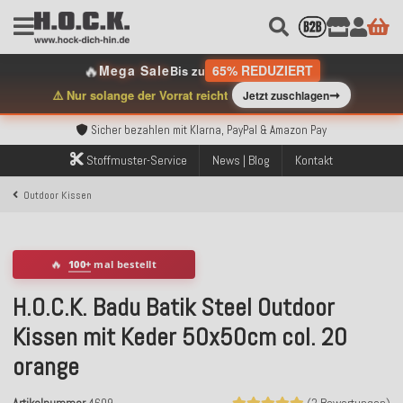
🔥
Mega Sale
65% REDUZIERT
Bis zu
Kostenloser Versand innerhalb Deutschlands ab 99€ Bestellwert
➞
⚠️ Nur solange der Vorrat reicht
Jetzt zuschlagen
Über 120.000 erfolgreich versendete Bestellungen
Sicher bezahlen mit Klarna, PayPal & Amazon Pay
Kostenloser Versand innerhalb Deutschlands ab 99€ Bestellwert
Über 120.000 erfolgreich versendete Bestellungen
Stoffmuster-Service
News | Blog
Kontakt
Sicher bezahlen mit Klarna, PayPal & Amazon Pay
Kostenloser Versand innerhalb Deutschlands ab 99€ Bestellwert
Outdoor Kissen
🔥
100+
mal bestellt
H.O.C.K. Badu Batik Steel Outdoor
Kissen mit Keder 50x50cm col. 20
orange