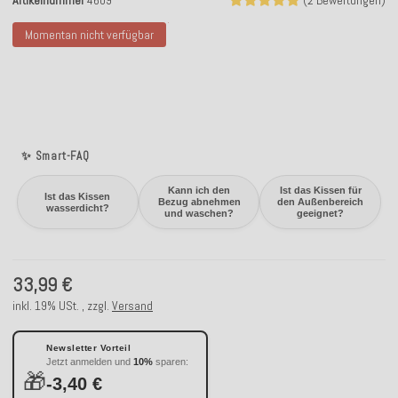
Artikelnummer
4609
(2 Bewertungen)
Momentan nicht verfügbar
✨ Smart-FAQ
Kann ich den
Ist das Kissen für
Ist das Kissen
Bezug abnehmen
den Außenbereich
wasserdicht?
und waschen?
geeignet?
33,99 €
inkl. 19% USt. , zzgl.
Versand
Newsletter Vorteil
Jetzt anmelden und
10%
sparen:
🎁
-3,40 €