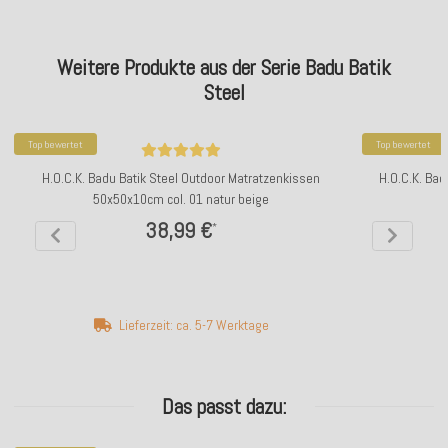
Weitere Produkte aus der Serie Badu Batik
Steel
Top bewertet
Top bewertet
H.O.C.K. Badu Batik Steel Outdoor Matratzenkissen
H.O.C.K. Bad
50x50x10cm col. 01 natur beige
38,99 €
*
Lieferzeit: ca. 5-7 Werktage
Das passt dazu: