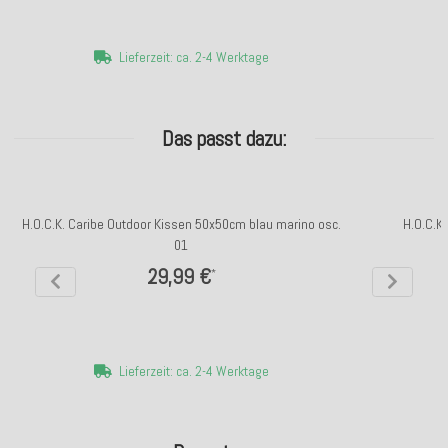
Lieferzeit: ca. 2-4 Werktage
Das passt dazu:
H.O.C.K. Caribe Outdoor Kissen 50x50cm blau marino osc.
H.O.C.K
01
29,99 €
*
Lieferzeit: ca. 2-4 Werktage