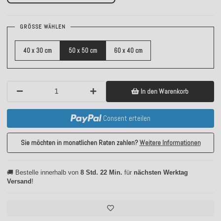
GRÖSSE WÄHLEN
40 x 30 cm
50 x 50 cm
60 x 40 cm
In den Warenkorb
Consent erteilen
Sie möchten in monatlichen Raten zahlen?
Weitere Informationen
🚚 Bestelle innerhalb von
8 Std. 22 Min.
für
nächsten Werktag
Versand
!