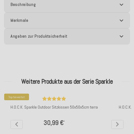
Beschreibung
Merkmale
Angaben zur Produktsicherheit
Weitere Produkte aus der Serie Sparkle
Top bewertet
H.O.C.K. Sparkle Outdoor Sitzkissen 50x50x5cm terra
H.O.C.K.
30,99 €
*