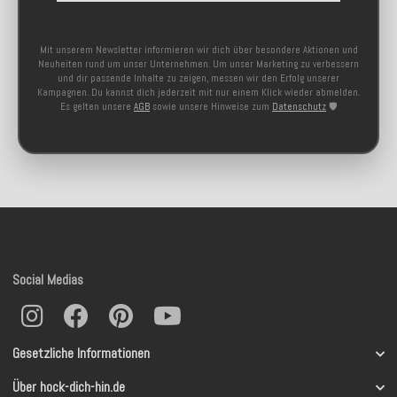
Mit unserem Newsletter informieren wir dich über besondere Aktionen und
Neuheiten rund um unser Unternehmen. Um unser Marketing zu verbessern
und dir passende Inhalte zu zeigen, messen wir den Erfolg unserer
Kampagnen. Du kannst dich jederzeit mit nur einem Klick wieder abmelden.
Es gelten unsere
AGB
sowie unsere Hinweise zum
Datenschutz
🛡️
Social Medias
Gesetzliche Informationen
Über hock-dich-hin.de