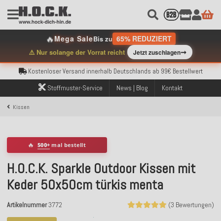
🔥
Mega Sale
65% REDUZIERT
Bis zu
➞
⚠️ Nur solange der Vorrat reicht
Jetzt zuschlagen
Kostenloser Versand innerhalb Deutschlands ab 99€ Bestellwert
Über 120.000 erfolgreich versendete Bestellungen
Sicher bezahlen mit Klarna, PayPal & Amazon Pay
Stoffmuster-Service
News | Blog
Kontakt
Kostenloser Versand innerhalb Deutschlands ab 99€ Bestellwert
Über 120.000 erfolgreich versendete Bestellungen
Kissen
Sicher bezahlen mit Klarna, PayPal & Amazon Pay
Kostenloser Versand innerhalb Deutschlands ab 99€ Bestellwert
🔥
500+
mal bestellt
H.O.C.K. Sparkle Outdoor Kissen mit
Keder 50x50cm türkis menta
Artikelnummer
3772
(3 Bewertungen)