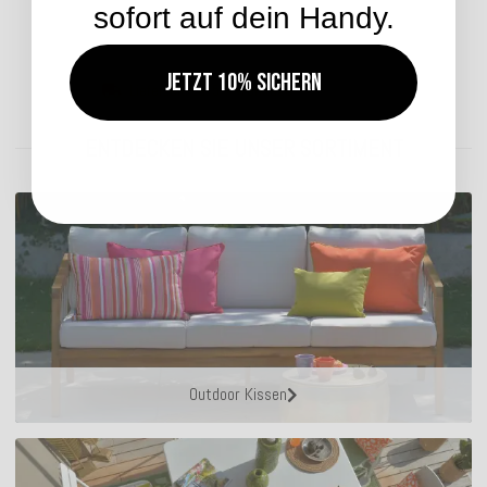
sofort auf dein Handy.
Jetzt 10% sichern
Lieferzeit: ca. 5-7 Werktage
ENTDECKEN SIE UNSER SORTIMENT
Outdoor Kissen