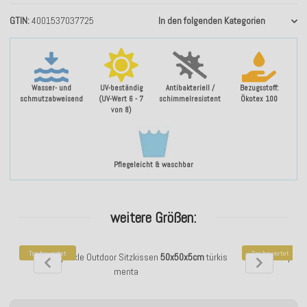
GTIN
4001537037725
In den folgenden Kategorien
Wasser- und
UV-beständig
Antibakteriell /
Bezugsstoff:
schmutzabweisend
(UV-Wert 6 - 7
schimmelresistent
Ökotex 100
von 8)
Pflegeleicht & waschbar
weitere Größen:
Top bewertet
Top bewertet
H.O.C.K. Sparkle Outdoor Sitzkissen
50x50x5cm
türkis
H.O.C.K. Spark
menta