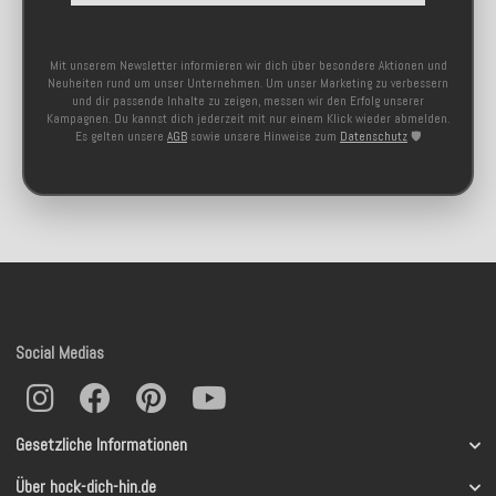
Mit unserem Newsletter informieren wir dich über besondere Aktionen und
Neuheiten rund um unser Unternehmen. Um unser Marketing zu verbessern
und dir passende Inhalte zu zeigen, messen wir den Erfolg unserer
Kampagnen. Du kannst dich jederzeit mit nur einem Klick wieder abmelden.
Es gelten unsere
AGB
sowie unsere Hinweise zum
Datenschutz
🛡️
Social Medias
Gesetzliche Informationen
Über hock-dich-hin.de