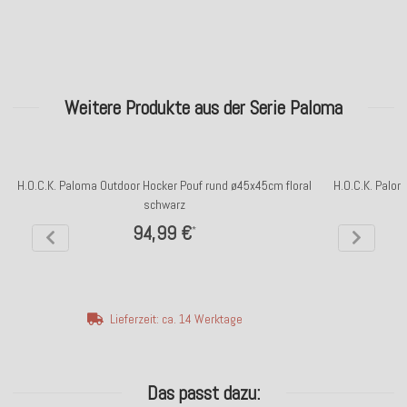
Weitere Produkte aus der Serie Paloma
H.O.C.K. Paloma Outdoor Hocker Pouf rund ø45x45cm floral
H.O.C.K. Palom
schwarz
94,99 €
*
Lieferzeit: ca. 14 Werktage
Das passt dazu: