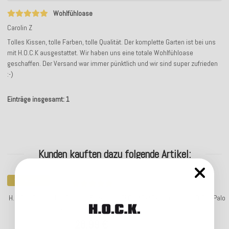
Wohlfühloase
Carolin Z
Tolles Kissen, tolle Farben, tolle Qualität. Der komplette Garten ist bei uns
mit H.O.C.K ausgestattet. Wir haben uns eine totale Wohlfühloase
geschaffen. Der Versand war immer pünktlich und wir sind super zufrieden
:-)
Einträge insgesamt: 1
Kunden kauften dazu folgende Artikel:
Top bewertet
H.O.C.K. Classic Uni Outdoor Sitzkissen CLOU 40x40x5cm in
H.O.C.K. Palo
verschiedenen Farben
28,99 €
*