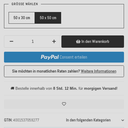
GRÖSSE WÄHLEN
50 x 30 cm
50 x 50 cm
In den Warenkorb
Consent erteilen
Sie möchten in monatlichen Raten zahlen?
Weitere Informationen
🚚 Bestelle innerhalb von
8 Std. 12 Min.
für
morgigen Versand
!
GTIN
4001537059277
In den folgenden Kategorien