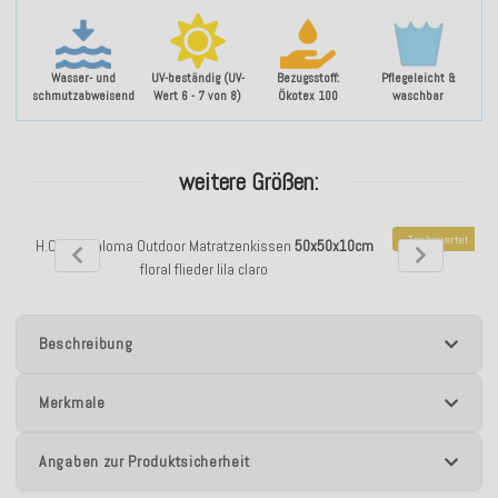
Wasser- und
UV-beständig (UV-
Bezugsstoff:
Pflegeleicht &
schmutzabweisend
Wert 6 - 7 von 8)
Ökotex 100
waschbar
weitere Größen:
Top bewertet
H.O.C.K. Paloma Outdoor Matratzenkissen
50x50x10cm
H.O.C.K. Palom
floral flieder lila claro
Beschreibung
Merkmale
Angaben zur Produktsicherheit