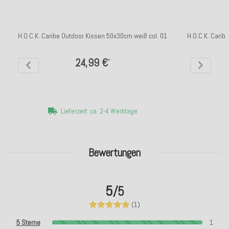
H.O.C.K. Caribe Outdoor Kissen 50x30cm weiß col. 01
H.O.C.K. Cari
24,99 €
*
Lieferzeit: ca. 2-4 Werktage
Bewertungen
5
/5
(1)
5 Sterne
1