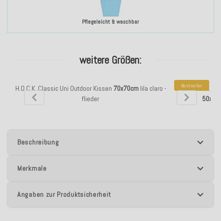
Pflegeleicht & waschbar
weitere Größen:
Bestseller
H.O.C.K. Classic Uni Outdoor Kissen
70x70cm
lila claro -
H.O.C.K. Cl
flieder
50x50
Beschreibung
Merkmale
Angaben zur Produktsicherheit