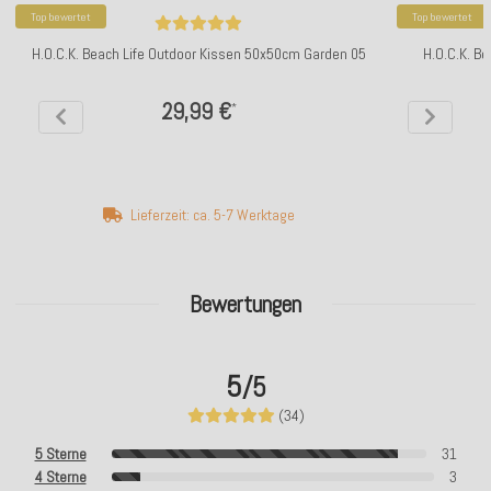
Top bewertet
Top bewertet
H.O.C.K. Beach Life Outdoor Kissen 50x50cm Garden 05
H.O.C.K. B
29,99 €
*
Lieferzeit: ca. 5-7 Werktage
Bewertungen
5
/5
(34)
5 Sterne
31
4 Sterne
3