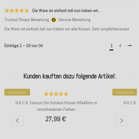
Die Ware ist einfach toll nun haben wir…
Trusted Shops Bewertung
Service-Bewertung
Die Ware ist einfach toll nun haben wir alle Kissen. Sehr empfehlenswert
Einträge 1 – 10 von 34
1
4
Kunden kauften dazu folgende Artikel:
Top bewertet
Top bewertet
H.O.C.K. Classic Uni Outdoor Kissen 60x40cm in
H.O.C.K.
verschiedenen Farben
27,99 €
*