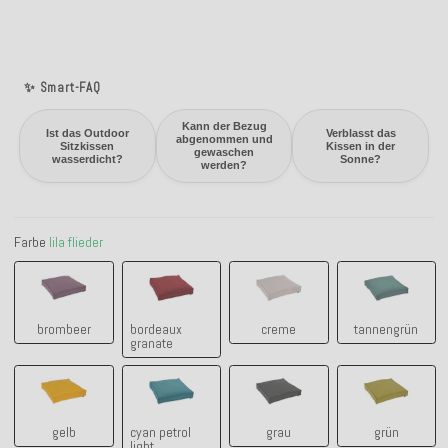
✨ Smart-FAQ
Kann der Bezug
Ist das Outdoor
Verblasst das
abgenommen und
Sitzkissen
Kissen in der
gewaschen
wasserdicht?
Sonne?
werden?
Farbe
lila flieder
brombeer
bordeaux granate
creme
tannengrü
brombeer
bordeaux
creme
tannengrün
granate
gelb
cyan petrol light
grau
grün
gelb
cyan petrol
grau
grün
light