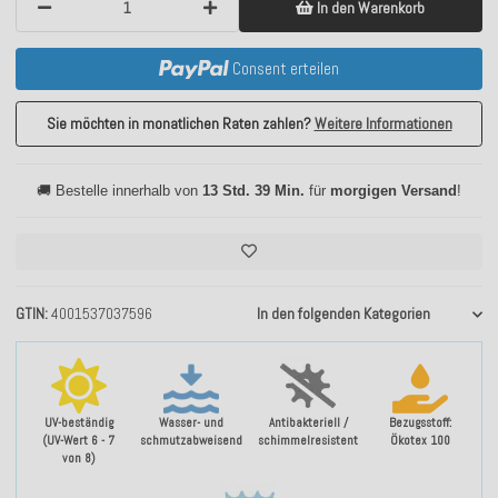
In den Warenkorb
Consent erteilen
Sie möchten in monatlichen Raten zahlen?
Weitere Informationen
🚚 Bestelle innerhalb von
13 Std. 39 Min.
für
morgigen Versand
!
GTIN
4001537037596
In den folgenden Kategorien
UV-beständig
Wasser- und
Antibakteriell /
Bezugsstoff:
(UV-Wert 6 - 7
schmutzabweisend
schimmelresistent
Ökotex 100
von 8)