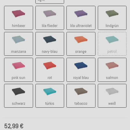
himbeer
lila flieder
lila ultraviolet
lindgrün
himbeer
lila flieder
lila ultraviolet
lindgrün
manzana
navy-blau
orange
petrol
manzana
navy-blau
orange
petrol
pink sun
rot
royal blau
salmon
pink sun
rot
royal blau
salmon
schwarz
türkis
tabacco
weiß
schwarz
türkis
tabacco
weiß
52,99 €