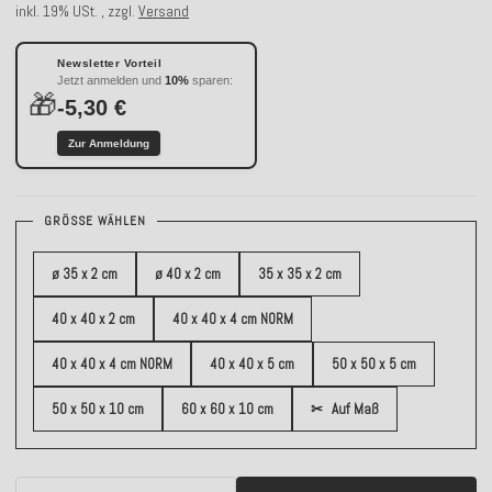
inkl. 19% USt. , zzgl.
Versand
Newsletter Vorteil
Jetzt anmelden und
10%
sparen:
🎁
-5,30 €
Zur Anmeldung
GRÖSSE WÄHLEN
ø 35 x 2 cm
ø 40 x 2 cm
35 x 35 x 2 cm
40 x 40 x 2 cm
40 x 40 x 4 cm NORM
40 x 40 x 4 cm NORM
40 x 40 x 5 cm
50 x 50 x 5 cm
50 x 50 x 10 cm
60 x 60 x 10 cm
✂
Auf Maß