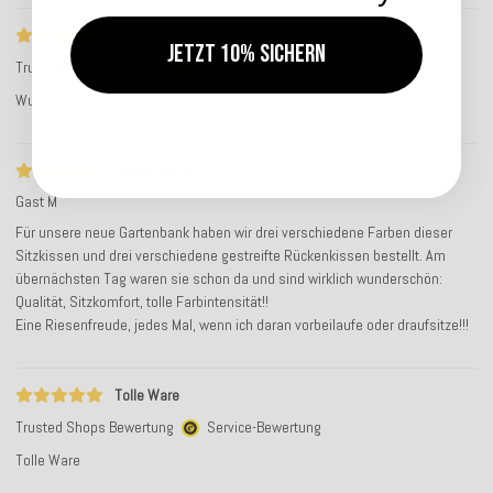
Wunderbare Outdoor-Kissen für unsere Rattan-Couch
Jetzt 10% sichern
Trusted Shops Bewertung
Service-Bewertung
Wunderbare Outdoor-Kissen für unsere Rattan-Couch - vielen Dank!
Schockverliebt
Gast M
Für unsere neue Gartenbank haben wir drei verschiedene Farben dieser
Sitzkissen und drei verschiedene gestreifte Rückenkissen bestellt. Am
übernächsten Tag waren sie schon da und sind wirklich wunderschön:
Qualität, Sitzkomfort, tolle Farbintensität!!
Eine Riesenfreude, jedes Mal, wenn ich daran vorbeilaufe oder draufsitze!!!
Tolle Ware
Trusted Shops Bewertung
Service-Bewertung
Tolle Ware