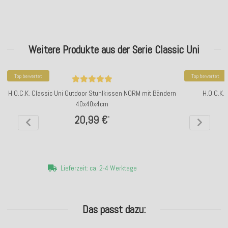
Weitere Produkte aus der Serie Classic Uni
Top bewertet
Top bewertet
H.O.C.K. Classic Uni Outdoor Stuhlkissen NORM mit Bändern
H.O.C.K.
40x40x4cm
20,99 €
*
Lieferzeit: ca. 2-4 Werktage
Das passt dazu: