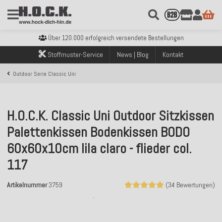
Kostenloser Versand innerhalb Deutschlands ab 99€ Bestellwert
Über 120.000 erfolgreich versendete Bestellungen
Sicher bezahlen mit Klarna, PayPal & Amazon Pay
Stoffmuster-Service
News | Blog
Kontakt
Kostenloser Versand innerhalb Deutschlands ab 99€ Bestellwert
Über 120.000 erfolgreich versendete Bestellungen
Outdoor Serie Classic Uni
Sicher bezahlen mit Klarna, PayPal & Amazon Pay
Kostenloser Versand innerhalb Deutschlands ab 99€ Bestellwert
H.O.C.K. Classic Uni Outdoor Sitzkissen
Palettenkissen Bodenkissen BODO
60x60x10cm lila claro - flieder col.
117
Artikelnummer
3759
(34 Bewertungen)