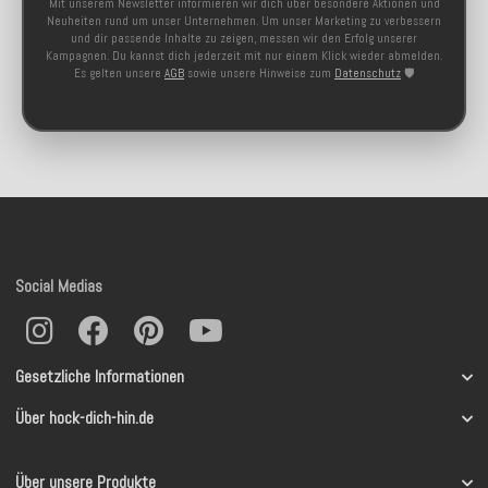
Mit unserem Newsletter informieren wir dich über besondere Aktionen und
Neuheiten rund um unser Unternehmen. Um unser Marketing zu verbessern
und dir passende Inhalte zu zeigen, messen wir den Erfolg unserer
Kampagnen. Du kannst dich jederzeit mit nur einem Klick wieder abmelden.
Es gelten unsere
AGB
sowie unsere Hinweise zum
Datenschutz
🛡️
Social Medias
Gesetzliche Informationen
Über hock-dich-hin.de
Über unsere Produkte