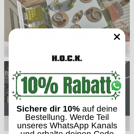
Sitzkissen
Sichere dir 10%
auf deine
Bestellung. Werde Teil
Hocker
unseres WhatsApp Kanals
und erhalte deinen Code