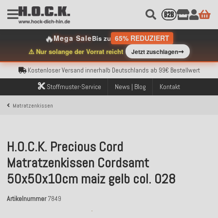
🔥
Mega Sale
65% REDUZIERT
Bis zu
Kostenloser Versand innerhalb Deutschlands ab 99€ Bestellwert
➞
⚠️ Nur solange der Vorrat reicht
Jetzt zuschlagen
Über 120.000 erfolgreich versendete Bestellungen
Sicher bezahlen mit Klarna, PayPal & Amazon Pay
Kostenloser Versand innerhalb Deutschlands ab 99€ Bestellwert
Über 120.000 erfolgreich versendete Bestellungen
Stoffmuster-Service
News | Blog
Kontakt
Sicher bezahlen mit Klarna, PayPal & Amazon Pay
Kostenloser Versand innerhalb Deutschlands ab 99€ Bestellwert
Matratzenkissen
H.O.C.K. Precious Cord
Matratzenkissen Cordsamt
50x50x10cm maiz gelb col. 028
Artikelnummer
7849