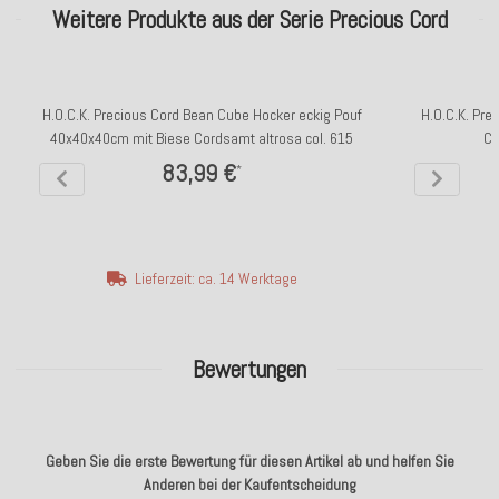
Weitere Produkte aus der Serie Precious Cord
H.O.C.K. Precious Cord Bean Cube Hocker eckig Pouf
H.O.C.K. Pr
40x40x40cm mit Biese Cordsamt altrosa col. 615
Co
83,99 €
*
Lieferzeit: ca. 14 Werktage
Bewertungen
Geben Sie die erste Bewertung für diesen Artikel ab und helfen Sie
Anderen bei der Kaufentscheidung