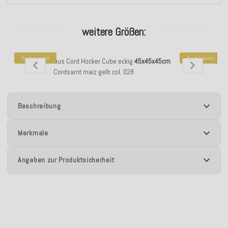
weitere Größen:
Top bewertet
Top bewertet
H.O.C.K. Precious Cord Hocker Cube eckig
45x45x45cm
H.O.C.K. Precio
Cordsamt maiz gelb col. 028
Beschreibung
Merkmale
Angaben zur Produktsicherheit