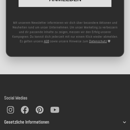
Mit unserem Newsletter informieren wir dich über besondere Aktionen und
Neuheiten rund um unser Unternehmen. Um unser Marketing zu verbessern
und dir passende Inhalte zu zeigen, messen wir den Erfolg unserer
Kampagnen. Du kannst dich jederzeit mit nur einem Klick wieder abmelden.
Es gelten unsere
AGB
sowie unsere Hinweise zum
Datenschutz
🛡️
Social Medias
Gesetzliche Informationen