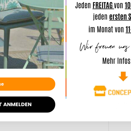
Indoor
u
ANMERK
Unsere 
leichte
und den 
Bei Dau
auch Was
TIPP: we
trennt d
Sonne tr
werden, 
lichtech
T ANMELDEN
Schimme