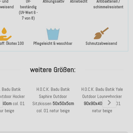
- und
UV-
Atmungsaktiv
Abriebecht
Antibakteriell /
weisend
beständig
schimmelresistent
(UV-Wert 6 -
7 von 8)
ff: Ökotex 100
Pflegeleicht & waschbar
Schmutzabweisend
weitere Größen:
. Badu Batik
H.O.C.K. Badu Batik
H.O.C.K. Badu Batik Yale
Outdoor Hocker
Saphire Outdoor
Outdoor Loungehocker
x40cm
col. 01
Sitzkissen
50x50x5cm
90x90x40cm
col. 01
ur beige
col. 01 natur beige
natur beige