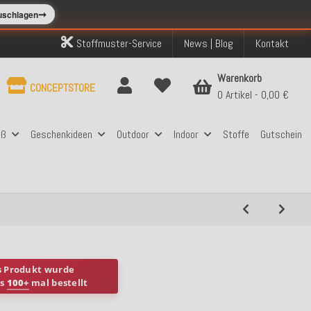
➞
zuschlagen
Stoffmuster-Service
News | Blog
Kontakt
Warenkorb
CONCEPTSTORE
0 Artikel
0,00 €
aß
Geschenkideen
Outdoor
Indoor
Stoffe
Gutschein
s Produkt wurde
ts
100+
mal bestellt