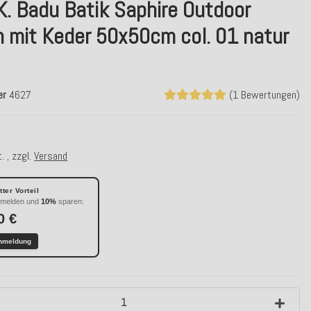
K. Badu Batik Saphire Outdoor
n mit Keder 50x50cm col. 01 natur
er
4627
(1 Bewertungen)
. , zzgl.
Versand
ter Vorteil
nmelden und
10%
sparen:
0 €
nmeldung