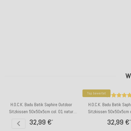
W
Top bewertet
H.O.C.K. Badu Batik Saphire Outdoor
H.O.C.K. Badu Batik Saph
Sitzkissen 50x50x5cm col. 01 natur
Sitzkissen 50x50x5cm c
beige
32,99 €
32,99 €
*
*