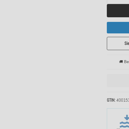
Si
🚚 Be
GTIN
40015