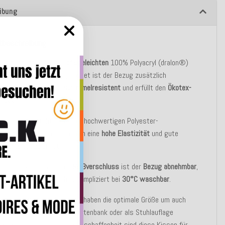
ibung
tbeschreibung
sen besteht aus einer
pflegeleichten
100% Polyacryl (dralon®)
. Mit
Fleckschutz
ausgerüstet ist der Bezug zusätzlich
abweisend
,
lichtecht, schimmelresistent
und erfüllt den
Ökotex-
d 100
.
enfüllung besteht aus einer hochwertigen Polyester-
chvliesfaser, die sich durch eine
hohe Elastizität
und gute
llwerte
auszeichnet.
en verdeckt eingenähten
Reißverschluss
ist der
Bezug abnehmbar
,
enbezüge sind dadurch unkompliziert bei
30°C waschbar
.
sen sind
strapazierfähig
und haben die optimale Größe um auch
 als Bodenkissen, auf der Gartenbank oder als Stuhlauflage
zt zu werden. Durch Ihre Beschaffenheit sind diese Kissen für