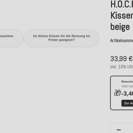
H.O.C.
Kisse
beige
ewaschen
Ist dieses Kissen für die Nutzung im
Artikelnumm
Freien geeignet?
33,99 €
inkl. 19% USt
Newslet
Jetzt a
🎁
-3,4
Zur A