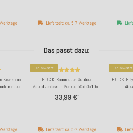
7 Werktage
Lieferzeit: ca. 5-7 Werktage
Lief
Das passt dazu:
Top bewertet
Top bewertet
or Kissen mit
H.O.C.K. Banno dots Outdoor
H.O.C.K. Bil
unkte natur
Matratzenkissen Punkte 50x50x10cm
45x
beige nanu
33,99 €
*
*
7 Werktage
Lieferzeit: ca. 5-7 Werktage
Lief