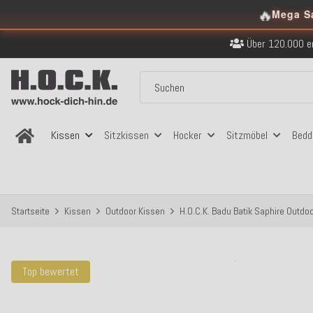
Kostenloser Versand in
🔥
Mega S
Über 120.000 er
Sicher bezahlen
Kostenloser Versand in
Über 120.000 er
Sicher bezahlen
Kostenloser Versand in
Kissen
Sitzkissen
Hocker
Sitzmöbel
Bedd
Startseite
Kissen
Outdoor Kissen
H.O.C.K. Badu Batik Saphire Outdo
Top bewertet