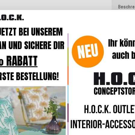
Beschre
Produk
JETZT BEI UNSEREM
Das Kis
N UND SICHERE DIR
Qualität
wasser
 RABATT
Standar
Die Kiss
RSTE BESTELLUNG!
Hochbaus
Rückste
Durch d
die Kiss
Die Kis
flexibel
eingeset