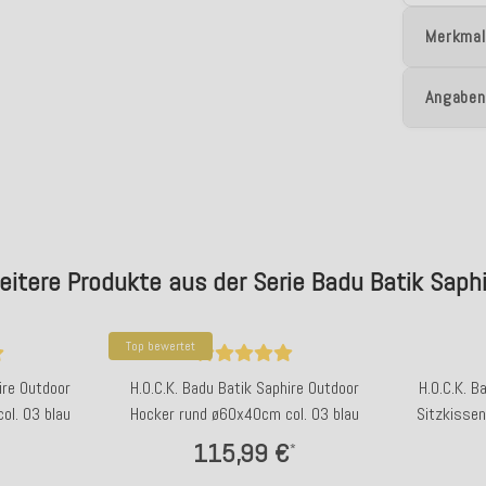
Merkmal
Angaben
eitere Produkte aus der Serie Badu Batik Saphi
Top bewertet
ire Outdoor
H.O.C.K. Badu Batik Saphire Outdoor
H.O.C.K. B
ol. 03 blau
Hocker rund ø60x40cm col. 03 blau
Sitzkisse
115,99 €
*