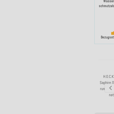
Wasser
schmutzab
Bezugssto
H.O.C.K
Saphire 
rund
ø60
nat