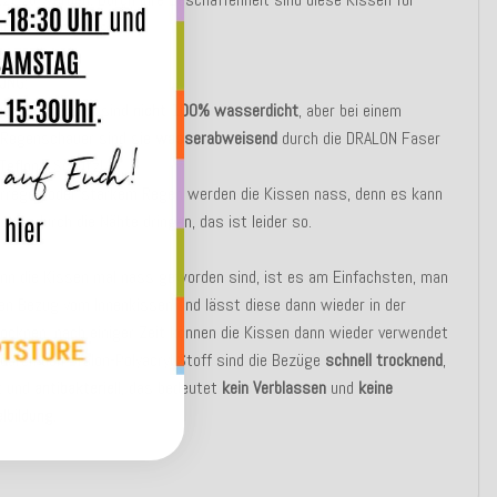
nd
Outdoor
geeignet.
UNG:
Outdoor Kissen sind
nicht 100% wasserdicht
, aber bei einem
n Regenschauer sind sie
wasserabweisend
durch die DRALON Faser
Teflon - Schutz!
erregen oder starkem Regen werden die Kissen nass, denn es kann
ser durch die Nähte dringen, das ist leider so.
nn die Kissen mal nass geworden sind, ist es am Einfachsten, man
en Bezug vom Innenkissen und lässt diese dann wieder in der
ocknen, nach einiger Zeit können die Kissen dann wieder verwendet
durch den Dralon-Polyacryl Stoff sind die Bezüge
schnell trocknend
,
t
und
antibakteriell
, das bedeutet
kein Verblassen
und
keine
lbildung
.