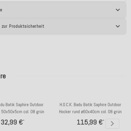
e
 zur Produktsicherheit
re
adu Batik Saphire Outdoor
H.O.C.K. Badu Batik Saphire Outdoor
n 50x50x5cm col. 08 grün
Hocker rund ø60x40cm col. 08 grün
32,99 €
115,99 €
*
*