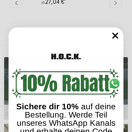
27,04 €
*
ab
Lieferzeit: ca. 2-4 Werktage
ENTDECKEN SIE UNSER SORTIMENT
Sichere dir 10%
auf deine
Outdoor Kissen
Bestellung. Werde Teil
unseres WhatsApp Kanals
und erhalte deinen Code