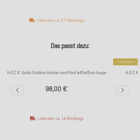
Lieferzeit: ca. 5-7 Werktage
Das passt dazu:
Top bewertet
H.O.C.K. Giulio Outdoor Hocker rund Pouf ø45x45cm taupe
H.O.C.K
98,00 €
*
Lieferzeit: ca. 14 Werktage