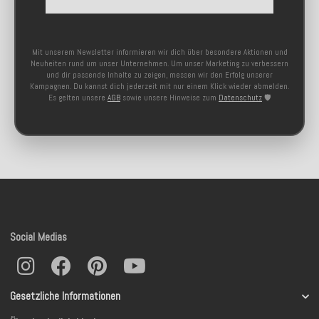
Mit unserem Newsletter informieren wir dich über besondere Aktionen und
Neuheiten rund um unser Unternehmen. Um unser Marketing zu verbessern
und dir passende Inhalte zu zeigen, messen wir den Erfolg unserer
Kampagnen. Du kannst dich jederzeit mit nur einem Klick wieder abmelden.
Es gelten unsere
AGB
sowie unsere Hinweise zum
Datenschutz
🛡️
Social Medias
Gesetzliche Informationen