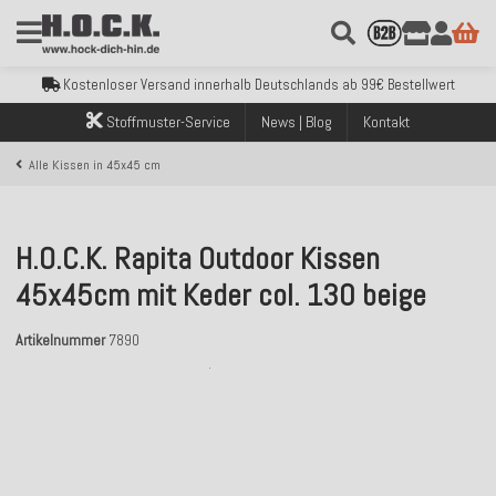
Kostenloser Versand innerhalb Deutschlands ab 99€ Bestellwert
Über 120.000 erfolgreich versendete Bestellungen
Sicher bezahlen mit Klarna, PayPal & Amazon Pay
Kostenloser Versand innerhalb Deutschlands ab 99€ Bestellwert
Über 120.000 erfolgreich versendete Bestellungen
Stoffmuster-Service
News | Blog
Kontakt
Sicher bezahlen mit Klarna, PayPal & Amazon Pay
Kostenloser Versand innerhalb Deutschlands ab 99€ Bestellwert
Alle Kissen in 45x45 cm
H.O.C.K. Rapita Outdoor Kissen
45x45cm mit Keder col. 130 beige
Artikelnummer
7890