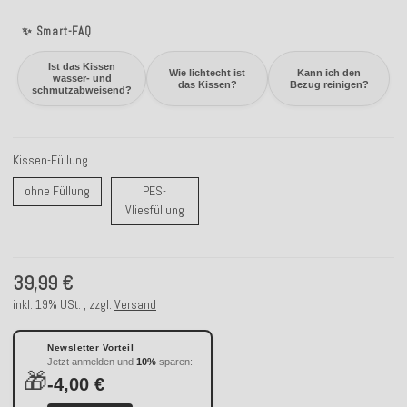
✨ Smart-FAQ
Ist das Kissen
Wie lichtecht ist
Kann ich den
wasser- und
das Kissen?
Bezug reinigen?
schmutzabweisend?
Kissen-Füllung
ohne Füllung
ohne Füllung
PES-
PES-Vliesfüllung
Vliesfüllung
39,99 €
inkl. 19% USt. , zzgl.
Versand
Newsletter Vorteil
Jetzt anmelden und
10%
sparen:
🎁
-4,00 €