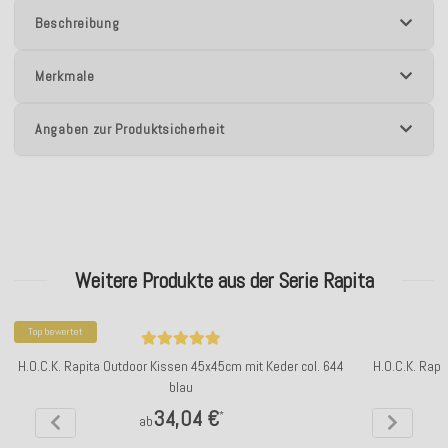
Beschreibung
Merkmale
Angaben zur Produktsicherheit
Weitere Produkte aus der Serie Rapita
Top bewertet
H.O.C.K. Rapita Outdoor Kissen 45x45cm mit Keder col. 644
H.O.C.K. Rapi
blau
34,04 €
*
ab