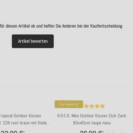
ür diesen Artikel ab und helfen Sie Anderen bei der Kaufentscheidung
Artikel bewerten
Top bewertet
 Tropical Outdoor Kissen
H.O.C.K. Niko Outdoor Kissen Zick-Zack
. 228 rost braun mit Keder
60x40cm taupe nanu
schwarz sunny
*
*