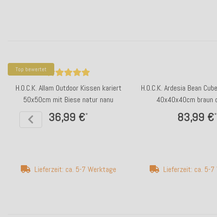
Top bewertet
H.O.C.K. Allam Outdoor Kissen kariert
H.O.C.K. Ardesia Bean Cube
50x50cm mit Biese natur nanu
40x40x40cm braun c
36,99 €
83,99 €
*
*
Lieferzeit: ca. 5-7 Werktage
Lieferzeit: ca. 5-