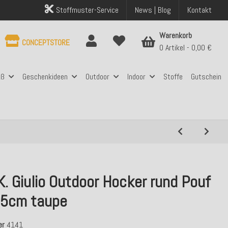
Stoffmuster-Service
News | Blog
Kontakt
Warenkorb
CONCEPTSTORE
0 Artikel
0,00 €
aß
Geschenkideen
Outdoor
Indoor
Stoffe
Gutschein
K. Giulio Outdoor Hocker rund Pouf
5cm taupe
er
4141