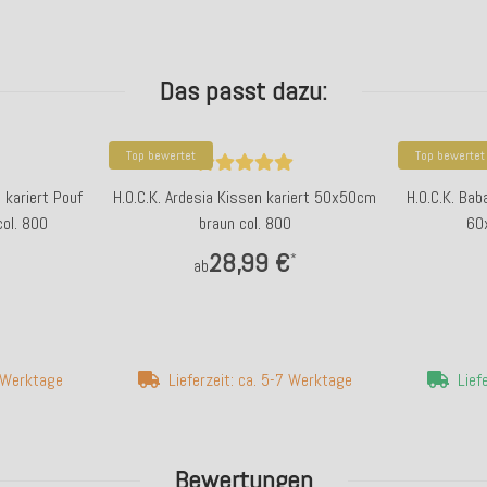
Das passt dazu:
Top bewertet
Top bewertet
 kariert Pouf
H.O.C.K. Ardesia Kissen kariert 50x50cm
H.O.C.K. Bab
ol. 800
braun col. 800
60
28,99 €
*
ab
7 Werktage
Lieferzeit: ca. 5-7 Werktage
Lief
Bewertungen