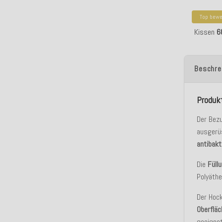
Top bewe
H.O.C.K. 
Kissen
6
Beschre
Produk
Der Bez
ausgerü
antibakt
Die
Füll
Polyäth
Der Hoc
Oberfläc
geeignet