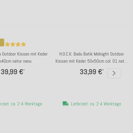
a Outdoor Kissen mit Keder
H.O.C.K. Badu Batik Midnight Outdoor
x40cm natur nanu
Kissen mit Keder 50x50cm col. 01 natur
beige
39,99 €
33,99 €
*
*
erzeit: ca. 2-4 Werktage
Lieferzeit: ca. 2-4 Werktage