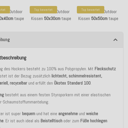
rtet
Top bewertet
Top bewertet
Giulio Outdoor
H.O.C.K. Giulio Outdoor
H.O.C.K. Giulio Outdoor
0x40cm
taupe
Kissen
50x30cm
taupe
Kissen
50x50cm
taupe
ibung
tbeschreibung
ug des Hockers besteht zu 100% aus Polypropylen. Mit
Fleckschutz
stet ist der Bezug zusätzlich
lichtecht, schimmelresistent,
eriell, recycelbar
und erfüllt den
Ökotex Standard 100
.
ung
besteht aus einem festen Styroporkern mit einer elastischen
er-Schaumstoffummantelung.
ker ist super
bequem
und hat eine
angenehme
und
weiche
he
. Er ist auch ideal als
Beistelltisch
oder zum
Füße hochlegen
.