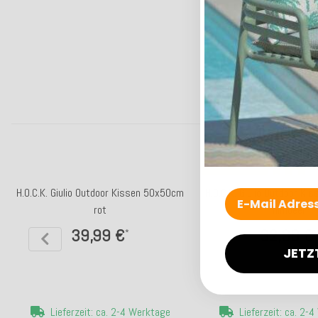
Top bewertet
H.O.C.K. Giulio Outdoor Kissen 50x50cm
H.O.C.K. Giulio Outdoor K
rot
himbeer
39,99 €
32,99 €
*
*
JETZ
Lieferzeit: ca. 2-4 Werktage
Lieferzeit: ca. 2-