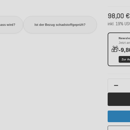
98,00 €
inkl. 19% USt
nass wird?
Ist der Bezug schadstoffgeprüft?
Newslet
Jetzt a
🎁
-9,8
Zur A