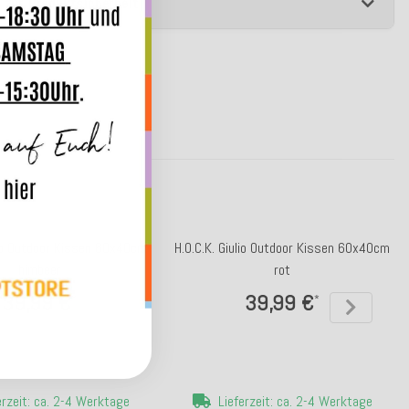
 zur Produktsicherheit
lio Outdoor Kissen 60x40cm
H.O.C.K. Giulio Outdoor Kissen 60x40cm
himbeer
rot
39,99 €
39,99 €
*
*
erzeit: ca. 2-4 Werktage
Lieferzeit: ca. 2-4 Werktage