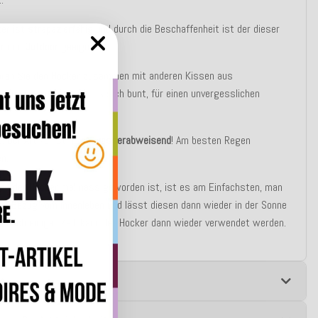
ker ist
strapazierfähig
und durch die Beschaffenheit ist der dieser
or
und
Outdoor
geeignet.
eren Sie den Hocker zusammen mit anderen Kissen aus
ektion und machen Sie es sich bunt, für einen unvergesslichen
!
:
Der Artikel ist
nicht wasserabweisend
! Am besten Regen
n.
n der Hocker mal nass geworden ist, ist es am Einfachsten, man
en Bezug vom Innenleben und lässt diesen dann wieder in der Sonne
, nach einiger Zeit kann der Hocker dann wieder verwendet werden.
e