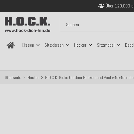
Sicher bezahlen
Kostenloser Versand in
Über 120.000 er
Sicher bezahlen
Kostenloser Versand in
Kissen
Sitzkissen
Hocker
Sitzmöbel
Bedd
Startseite
Hocker
H.O.C.K. Giulio Outdoor Hocker rund Pouf ø45x45cm t