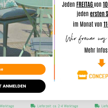
Angaben
Weitere Produkte aus der Serie Giulio
Top bewertet
issen 50x30cm
H.O.C.K. Giulio Outdoor Kissen 50x50cm
H.O.C.K. Giu
taupe
39,99 €
*
T ANMELDEN
4 Werktage
Lieferzeit: ca. 2-4 Werktage
Lief