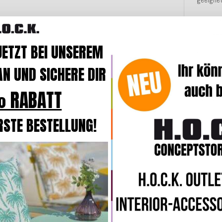
Der Hoc
für
Indo
JETZT BEI UNSEREM
Kombini
der Koll
N UND SICHERE DIR
Sommer
 RABATT
ACHTUNG
vermeide
RSTE BESTELLUNG!
TIPP:
wen
trennt d
trocknen
Merkmal