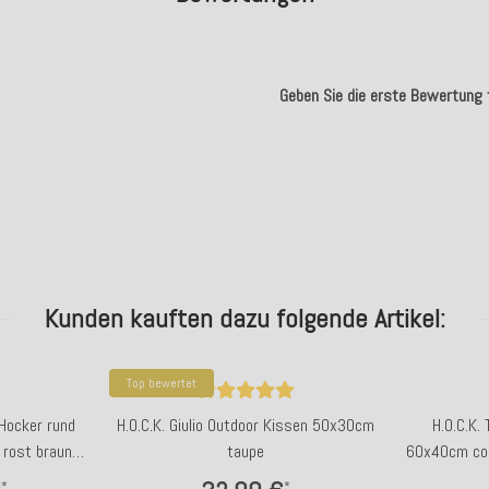
Geben Sie die erste Bewertung f
.
Kunden kauften dazu folgende Artikel:
Top bewertet
 Hocker rund
H.O.C.K. Giulio Outdoor Kissen 50x30cm
H.O.C.K.
 rost braun
taupe
60x40cm col
*
*