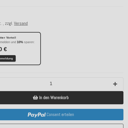
. , zzgl.
Versand
ter Vorteil
nmelden und
10%
sparen:
0 €
nmeldung
In den Warenkorb
Consent erteilen