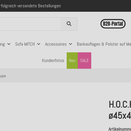
 mit Klarna, PayPal & Amazon Pay
nerhalb Deutschlands ab 99€ Bestellwert
folgreich versendete Bestellungen
 mit Klarna, PayPal & Amazon Pay
nerhalb Deutschlands ab 99€ Bestellwert
ing
Sofa MITCH
Accessoires
Bankauflagen & Polster auf M
Kundenfotos
Neu
SALE
aupe
H.O.C.
ø45x4
Artikelnumm