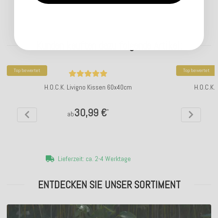
Kunden kauften dazu folgende Artikel:
Top bewertet
Top bewertet
H.O.C.K. Livigno Kissen 60x40cm
H.O.C.K.
30,99 €
*
ab
Lieferzeit: ca. 2-4 Werktage
ENTDECKEN SIE UNSER SORTIMENT