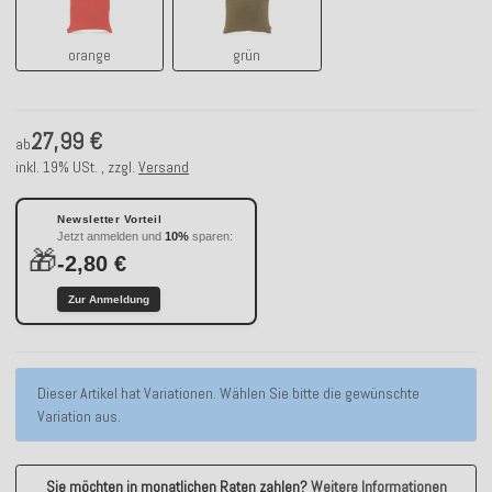
orange
grün
27,99 €
ab
inkl. 19% USt. , zzgl.
Versand
Newsletter Vorteil
Jetzt anmelden und
10%
sparen:
🎁
-2,80 €
Zur Anmeldung
x
Dieser Artikel hat Variationen. Wählen Sie bitte die gewünschte
Variation aus.
Sie möchten in monatlichen Raten zahlen?
Weitere Informationen