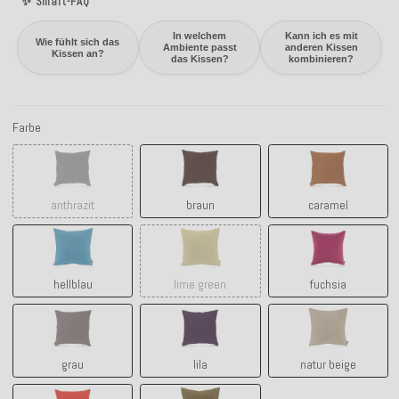
✨ Smart-FAQ
In welchem
Kann ich es mit
Wie fühlt sich das
Ambiente passt
anderen Kissen
Kissen an?
das Kissen?
kombinieren?
Farbe
anthrazit
braun
caramel
anthrazit
braun
caramel
hellblau
lime green
fuchsia
hellblau
lime green
fuchsia
grau
lila
natur beige
grau
lila
natur beige
orange
grün