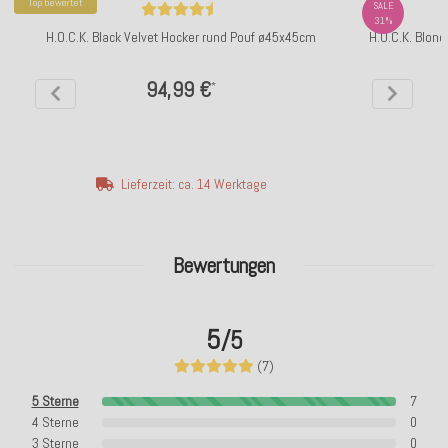
Top bewertet
SALE
31%
H.O.C.K. Black Velvet Hocker rund Pouf ø45x45cm
H.O.C.K. Blond
94,99 €
*
Lieferzeit: ca. 14 Werktage
Bewertungen
5
/5
(7)
5 Sterne
7
4 Sterne
0
3 Sterne
0