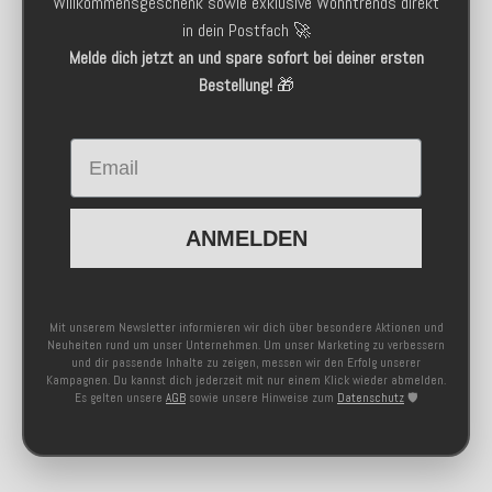
Willkommensgeschenk sowie exklusive Wohntrends direkt
in dein Postfach 🚀
Melde dich jetzt an und spare sofort bei deiner ersten
Bestellung!
🎁
Email
ANMELDEN
Mit unserem Newsletter informieren wir dich über besondere Aktionen und
Neuheiten rund um unser Unternehmen. Um unser Marketing zu verbessern
und dir passende Inhalte zu zeigen, messen wir den Erfolg unserer
Kampagnen. Du kannst dich jederzeit mit nur einem Klick wieder abmelden.
Es gelten unsere
AGB
sowie unsere Hinweise zum
Datenschutz
🛡️