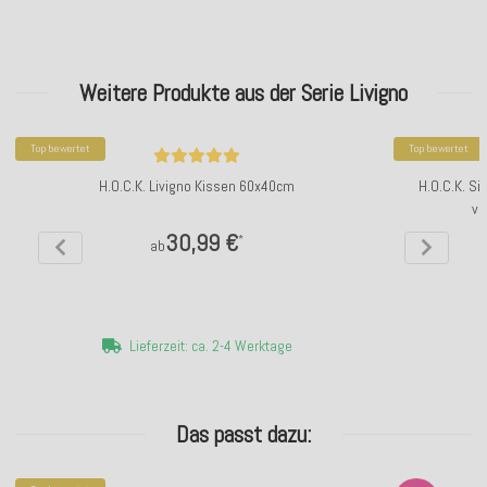
Weitere Produkte aus der Serie Livigno
Top bewertet
Top bewertet
H.O.C.K. Livigno Kissen 60x40cm
H.O.C.K. S
ve
30,99 €
*
ab
Lieferzeit: ca. 2-4 Werktage
Das passt dazu: