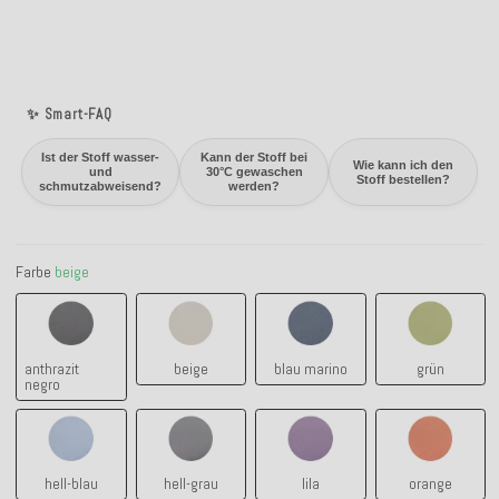
✨ Smart-FAQ
Ist der Stoff wasser-
Kann der Stoff bei
Wie kann ich den
und
30°C gewaschen
Stoff bestellen?
schmutzabweisend?
werden?
Farbe
beige
anthrazit negro
beige
blau marino
grün
anthrazit
beige
blau marino
grün
negro
hell-blau
hell-grau
lila
orange
hell-blau
hell-grau
lila
orange