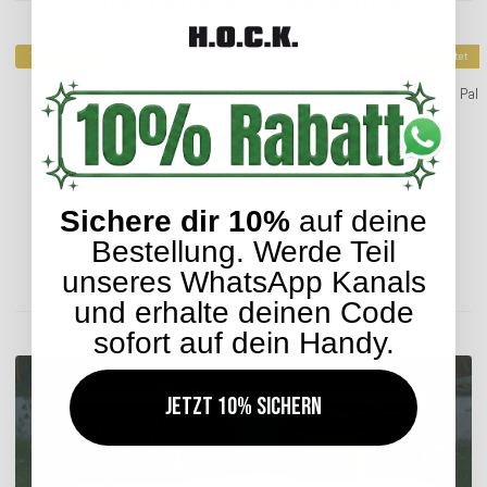
Kunden kauften dazu folgende Artikel:
Top bewertet
Top bewertet
H.O.C.K. Paloma Outdoor Kissen 50x30cm floral orange
H.O.C.K. Pa
25,99 €
*
Sichere dir 10%
auf deine
Bestellung. Werde Teil
Lieferzeit: ca. 5-7 Werktage
unseres WhatsApp Kanals
und erhalte deinen Code
ENTDECKEN SIE UNSER SORTIMENT
sofort auf dein Handy.
Jetzt 10% sichern