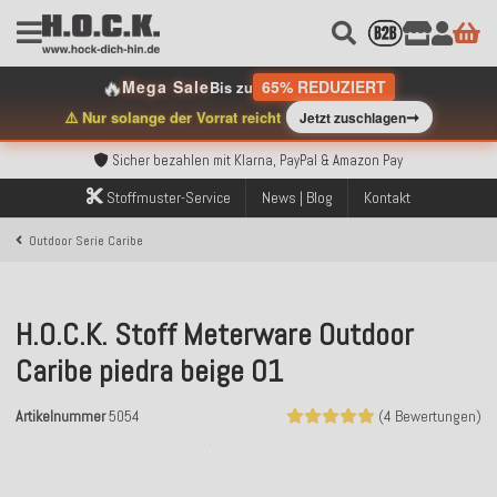
🔥
Mega Sale
65% REDUZIERT
Bis zu
➞
⚠️ Nur solange der Vorrat reicht
Jetzt zuschlagen
Kostenloser Versand innerhalb Deutschlands ab 99€ Bestellwert
Über 120.000 erfolgreich versendete Bestellungen
Sicher bezahlen mit Klarna, PayPal & Amazon Pay
Kostenloser Versand innerhalb Deutschlands ab 99€ Bestellwert
Stoffmuster-Service
News | Blog
Kontakt
Über 120.000 erfolgreich versendete Bestellungen
Sicher bezahlen mit Klarna, PayPal & Amazon Pay
Outdoor Serie Caribe
Kostenloser Versand innerhalb Deutschlands ab 99€ Bestellwert
H.O.C.K. Stoff Meterware Outdoor
Caribe piedra beige 01
Artikelnummer
5054
(4 Bewertungen)