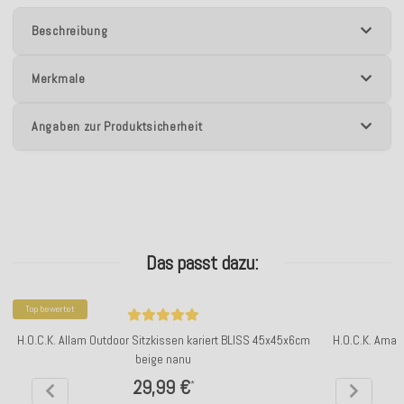
Beschreibung
Merkmale
Angaben zur Produktsicherheit
Das passt dazu:
Top bewertet
H.O.C.K. Allam Outdoor Sitzkissen kariert BLISS 45x45x6cm
H.O.C.K. Amaz
beige nanu
29,99 €
*