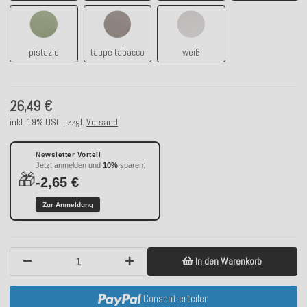
pistazie
taupe tabacco
weiß
pistazie
taupe tabacco
weiß
26,49 €
inkl. 19% USt. , zzgl.
Versand
Newsletter Vorteil
Jetzt anmelden und
10%
sparen:
🎁
-2,65 €
Zur Anmeldung
In den Warenkorb
Consent erteilen