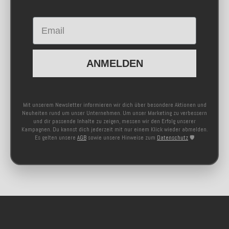
Email
ANMELDEN
Mit unserem Newsletter informieren wir dich über besondere Aktionen und
Neuheiten rund um unser Unternehmen. Um unser Marketing zu verbessern
und dir passende Inhalte zu zeigen, messen wir den Erfolg unserer
Kampagnen. Du kannst dich jederzeit mit nur einem Klick wieder abmelden.
Es gelten unsere
AGB
sowie unsere Hinweise zum
Datenschutz
🛡️