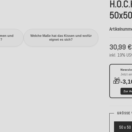
H.O.C.
50x50
Artikelnumm
mmen und
Welche Maße hat das Kissen und wofür
n?
eignet es sich?
30,99 €
inkl. 19% USt
Newslet
Jetzt a
🎁
-3,1
Zur A
GRÖSSE 
50 x 50