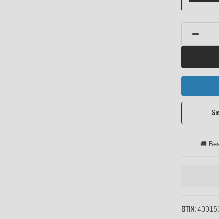
Si
🚚 Bes
GTIN
40015