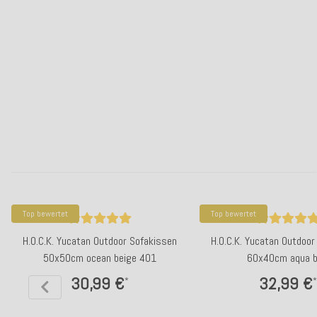
Top bewertet
Top bewertet
H.O.C.K. Yucatan Outdoor Sofakissen
H.O.C.K. Yucatan Outdoor
50x50cm ocean beige 401
60x40cm aqua b
30,99 €
32,99 €
*
*