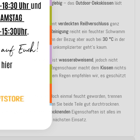
e.
Formstabil
,
weich
und
langlebig
– das
Outdoor-Dekokissen
lädt
eilen ein.
ug
lässt sich durch den dezent
verdeckten
Reißverschluss
ganz
abnehmen. Für die schnelle
Reinigung
reicht ein feuchter Schwamm
s Spülmittel. Bei Bedarf kann der Bezug aber auch bei
30 °C
in der
aschine
gereinigt werden – unkomplizierter geht’s kaum.
achten Sie:
Das
Dekokissen
ist
wasserabweisend
, jedoch nicht
t wasserdicht. Ein leichter Regenschauer macht dem
Kissen
nichts
i starkem oder langanhaltendem Regen empfehlen wir, es geschützt
n.
ipp:
Ist das
Outdoorkissen
doch einmal feucht geworden, trennen
g und Innenkissen und lassen Sie beide Teile gut durchtrocknen.
r
atmungsaktiven
,
schnelltrocknenden
Eigenschaften ist alles im
ehen wieder bereit für den nächsten Einsatz.