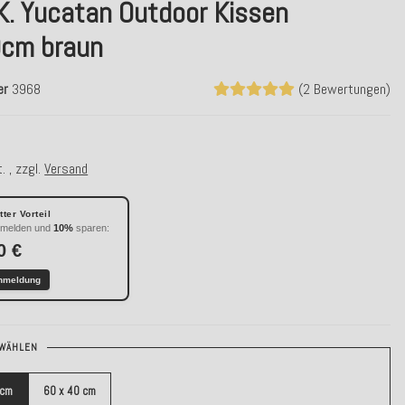
K. Yucatan Outdoor Kissen
cm braun
er
3968
(2 Bewertungen)
. , zzgl.
Versand
ter Vorteil
nmelden und
10%
sparen:
0 €
nmeldung
WÄHLEN
 cm
60 x 40 cm