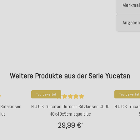
Merkmal
Angaben
Weitere Produkte aus der Serie Yucatan
Top bewertet
Top bewertet
 Sofakissen
H.O.C.K. Yucatan Outdoor Sitzkissen CLOU
H.O.C.K. Yuca
lue
40x40x5cm aqua blue
29,99 €
*