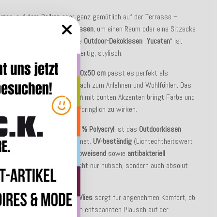
rten, auf dem Balkon oder ganz gemütlich auf der Terrasse –
l braucht es nur schöne
Kissen
, um einen Raum oder eine Sitzecke
t zu machen. Das praktische
Outdoor-Dekokissen
„
Yucatan
“ ist
s Richtige: lebendig, hochwertig, stylisch.
nen Standartmaßen von ca.
50x50 cm
passt es perfekt als
tütze
,
Dekokissen
oder einfach zum Anlehnen und Wohlfühlen. Das
Streifendesign
in
Brauntönen
mit bunten Akzenten bringt Farbe und
 jede Umgebung – ohne aufdringlich zu wirken.
s robusten
Bezugs
aus
100 % Polyacryl
ist das
Outdoorkissen
 für den
Außenbereich
geeignet.
UV-beständig
(Lichtechtheitswert
 8),
wasser
- und
schmutzabweisend
sowie
antibakteriell
stet – dieses
Kissen
ist nicht nur hübsch, sondern auch absolut
icht
und
alltagstauglich
.
lung aus hochwertigem
PES-Vlies
sorgt für angenehmen Komfort, ob
en, Kaffee trinken oder beim entspannten Plausch auf der