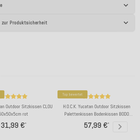
e
 zur Produktsicherheit
Top bewertet
tan Outdoor Sitzkissen CLOU
H.O.C.K. Yucatan Outdoor Sitzkissen
50x50x5cm rot
Palettenkissen Bodenkissen BODO
60x60x10cm aqua blue
31,99 €
57,99 €
*
*