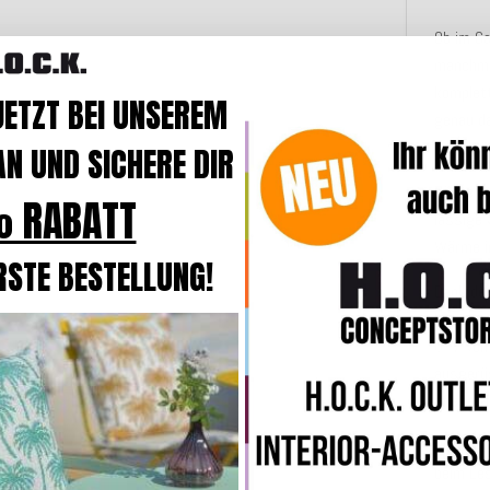
Ob im Ga
manchma
komplet
JETZT BEI UNSEREM
genau da
N UND SICHERE DIR
Mit sei
Rückens
 RABATT
lässige
Wärme in
RSTE BESTELLUNG!
Dank de
bestens
6–7 von
ausgerü
pflegele
Die Fül
beim Les