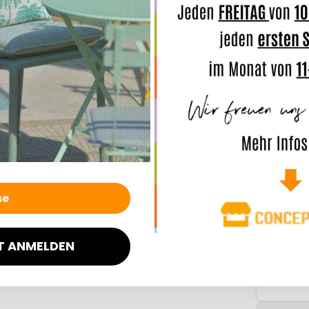
Terrass
zum Verw
Der
Bez
einfach 
mit etwa
Waschm
Bitte be
komplet
aus, be
zu lager
Pflege-T
Sie Bezu
T ANMELDEN
Dank de
Handumdr