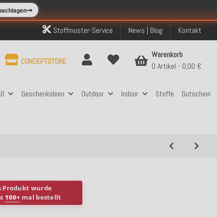
➞
zuschlagen
Stoffmuster-Service
News | Blog
Kontakt
Warenkorb
CONCEPTSTORE
0 Artikel
0,00 €
aß
Geschenkideen
Outdoor
Indoor
Stoffe
Gutschein
s Produkt wurde
ts
100+
mal bestellt