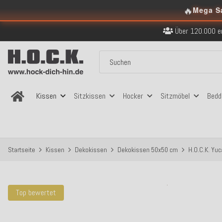
🔥
Kostenloser Versand in
Mega S
Über 120.000 er
Sicher bezahlen
Kostenloser Versand in
Über 120.000 er
Sicher bezahlen
Kostenloser Versand in
Kissen
Sitzkissen
Hocker
Sitzmöbel
Bedd
Startseite
Kissen
Dekokissen
Dekokissen 50x50 cm
H.O.C.K. Yu
Top bewertet