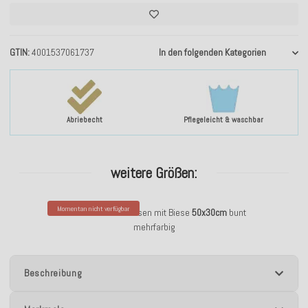
GTIN
4001537061737
In den folgenden Kategorien
Abriebecht
Pflegeleicht & waschbar
weitere Größen:
Momentan nicht verfügbar
H.O.C.K. Suzette Kissen mit Biese
50x30cm
bunt
mehrfarbig
Beschreibung