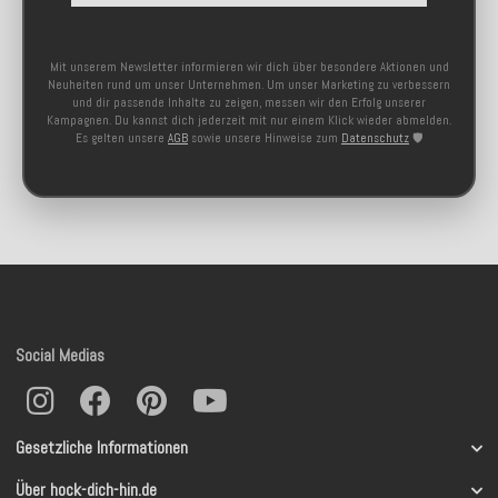
Mit unserem Newsletter informieren wir dich über besondere Aktionen und
Neuheiten rund um unser Unternehmen. Um unser Marketing zu verbessern
und dir passende Inhalte zu zeigen, messen wir den Erfolg unserer
Kampagnen. Du kannst dich jederzeit mit nur einem Klick wieder abmelden.
Es gelten unsere
AGB
sowie unsere Hinweise zum
Datenschutz
🛡️
Social Medias
Gesetzliche Informationen
Über hock-dich-hin.de