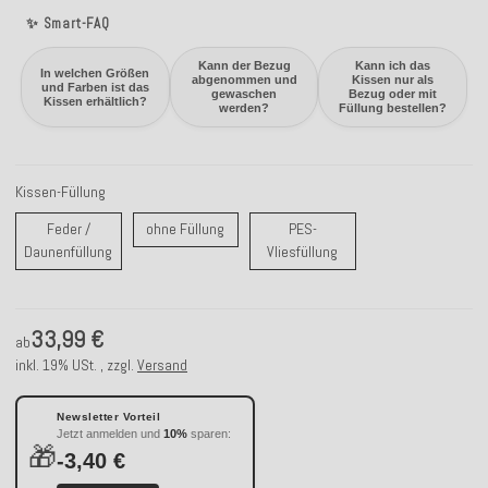
✨ Smart-FAQ
Kann der Bezug
Kann ich das
In welchen Größen
abgenommen und
Kissen nur als
und Farben ist das
gewaschen
Bezug oder mit
Kissen erhältlich?
werden?
Füllung bestellen?
Kissen-Füllung
ohne Füllung
Feder /
ohne Füllung
PES-
Feder / Daunenfüllung
PES-Vliesfüllung
Daunenfüllung
Vliesfüllung
33,99 €
ab
inkl. 19% USt. , zzgl.
Versand
Newsletter Vorteil
Jetzt anmelden und
10%
sparen:
🎁
-3,40 €