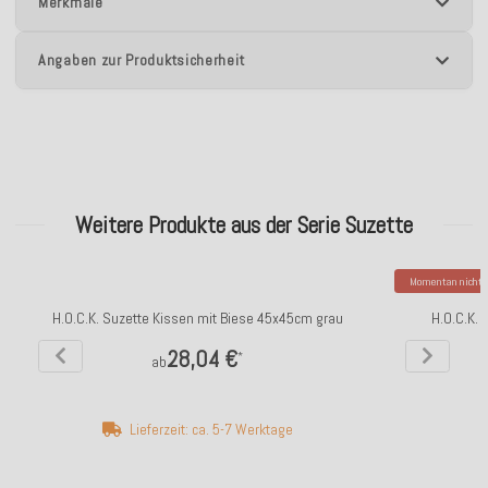
Merkmale
Angaben zur Produktsicherheit
Weitere Produkte aus der Serie Suzette
Momentan nicht v
H.O.C.K. Suzette Kissen mit Biese 45x45cm grau
H.O.C.K.
28,04 €
*
ab
Lieferzeit: ca. 5-7 Werktage