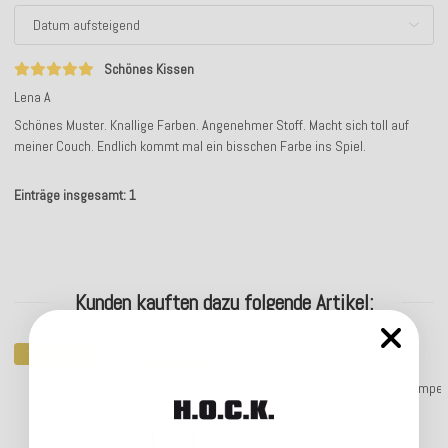
Schönes Kissen
Lena A
Schönes Muster. Knallige Farben. Angenehmer Stoff. Macht sich toll auf
meiner Couch. Endlich kommt mal ein bisschen Farbe ins Spiel.
Einträge insgesamt: 1
Kunden kauften dazu folgende Artikel:
Top bewertet
Federkissenfüllung-Inlett 60x40cm natur
NTG Stumpenke
13,99 €
*