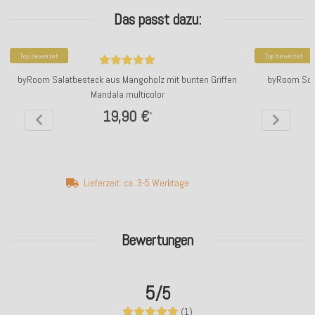
Das passt dazu:
Top bewertet
Top bewertet
byRoom Salatbesteck aus Mangoholz mit bunten Griffen
byRoom Sch
Mandala multicolor
19,90 €
*
Lieferzeit: ca. 3-5 Werktage
Bewertungen
5
/5
(1)