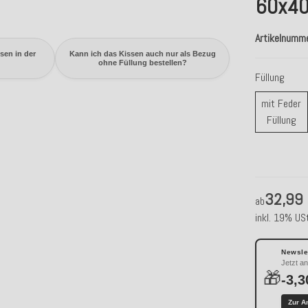
60x40
Artikelnumm
sen in der
Kann ich das Kissen auch nur als Bezug
ohne Füllung bestellen?
Füllung
mit Feder
mi
Füllung
32,99
ab
inkl. 19% USt
Newslet
Jetzt a
🎁
-3,3
Zur A