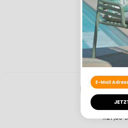
Top bewertet
H.O.C.K. Refosco Wendekis
JETZ
50x50cm braun col
27,99 €
ab