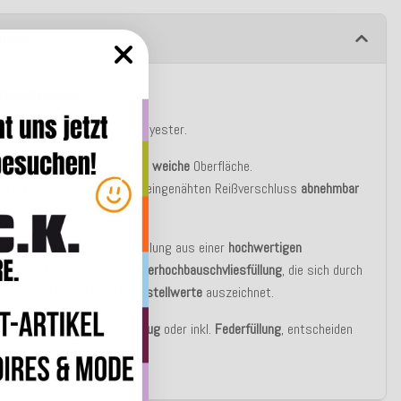
ibung
tbeschreibung
ug besteht zu 100% aus Polyester.
sen hat eine
angenehme
und
weiche
Oberfläche.
g ist durch einen verdeckt eingenähten Reißverschluss
abnehmbar
 30°C
waschbar
.
asic Variante besteht die Füllung aus einer
hochwertigen
blen silikonisierten Polyesterhochbauschvliesfüllung
, die sich durch
e Elastizität
und
gute Rückstellwerte
auszeichnet.
u bestellen auch nur als
Bezug
oder inkl.
Federfüllung
, entscheiden
st!