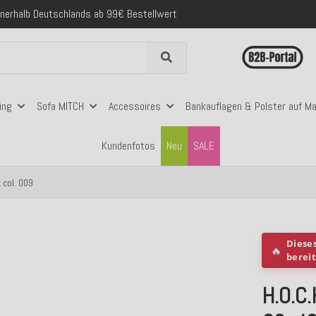
folgreich versendete Bestellungen
 mit Klarna, PayPal & Amazon Pay
nerhalb Deutschlands ab 99€ Bestellwert
folgreich versendete Bestellungen
 mit Klarna, PayPal & Amazon Pay
nerhalb Deutschlands ab 99€ Bestellwert
ing
Sofa MITCH
Accessoires
Bankauflagen & Polster auf M
Kundenfotos
Neu
SALE
 col. 009
Diese
🔥
berei
H.O.C