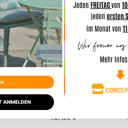
Merkmal
Angaben
Weitere Produkte aus der Serie Refosco
Top bewertet
Top bewertet
sen mit Biese
H.O.C.K. Refosco Wendekissen mit Biese
H.O.C.K. Ref
T ANMELDEN
. 005
60x40cm rot col. 009
60x4
27,99 €
*
*
ab