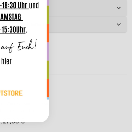
e
 zur Produktsicherheit
osco Wendekissen mit Biese
0cm braun col. 005
27,99 €
*
ab