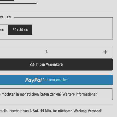
WÄHLEN
 cm
60 x 40 cm
In den Warenkorb
Consent erteilen
e möchten in monatlichen Raten zahlen?
Weitere Informationen
stelle innerhalb von
6 Std. 44 Min.
für
nächsten Werktag Versand
!