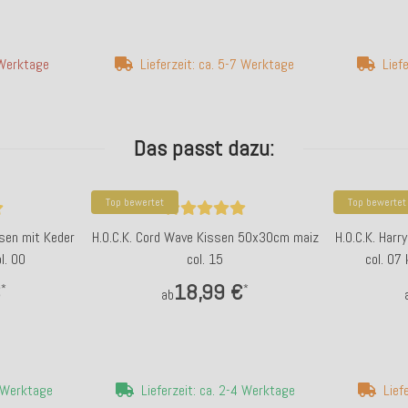
 Werktage
Lieferzeit: ca. 5-7 Werktage
Lief
Das passt dazu:
Top bewertet
Top bewertet
ssen mit Keder
H.O.C.K. Cord Wave Kissen 50x30cm maiz
H.O.C.K. Har
l. 00
col. 15
col. 07
€
18,99 €
*
*
ab
4 Werktage
Lieferzeit: ca. 2-4 Werktage
Lief