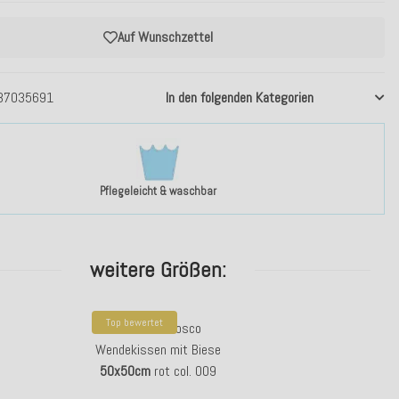
Auf Wunschzettel
37035691
In den folgenden Kategorien
Pflegeleicht & waschbar
weitere Größen:
Top bewertet
H.O.C.K. Refosco
Wendekissen mit Biese
50x50cm
rot col. 009