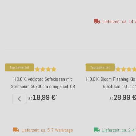
Lieferzeit: ca. 14
Top bewertet
Top bewertet
H.O.C.K. Addicted Sofakissen mit
H.O.C.K. Bloom Flashing Ki
Stehsaum 50x30cm orange col. 08
60x40cm natur co
18,99 €
28,99 
*
ab
ab
Lieferzeit: ca. 5-7 Werktage
Lieferzeit: ca. 2-