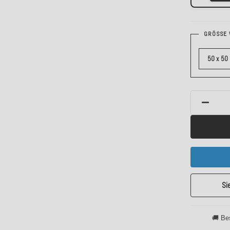
GRÖSSE 
50 x 50
Si
🚚 Be