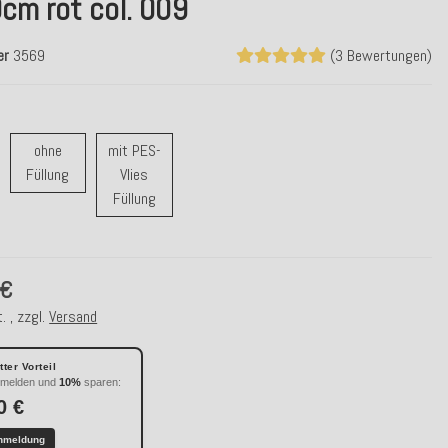
cm rot col. 009
er
3569
(3 Bewertungen)
ohne
mit PES-
t Feder Füllung
ohne Füllung
Füllung
Vlies
mit PES-Vlies Füllung
Füllung
 €
. , zzgl.
Versand
ter Vorteil
nmelden und
10%
sparen:
0 €
nmeldung