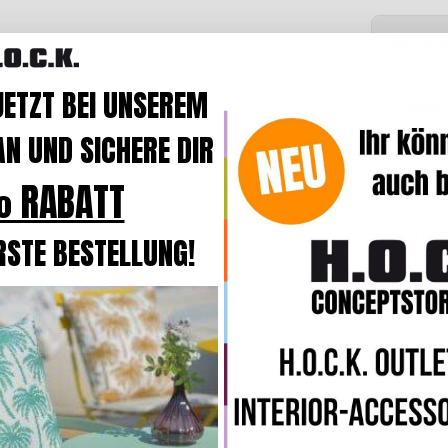
Beschre
JETZT BEI UNSEREM
Produk
N UND SICHERE DIR
Der Bez
 RABATT
Das Kis
Der Bezu
und bei
RSTE BESTELLUNG!
In der B
komforta
eine
hoh
Online z
Sie selb