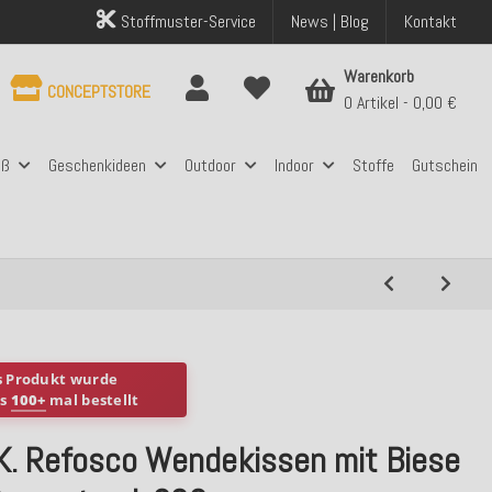
Stoffmuster-Service
News | Blog
Kontakt
Warenkorb
CONCEPTSTORE
0 Artikel
0,00 €
aß
Geschenkideen
Outdoor
Indoor
Stoffe
Gutschein
s Produkt wurde
ts
100+
mal bestellt
.K. Refosco Wendekissen mit Biese