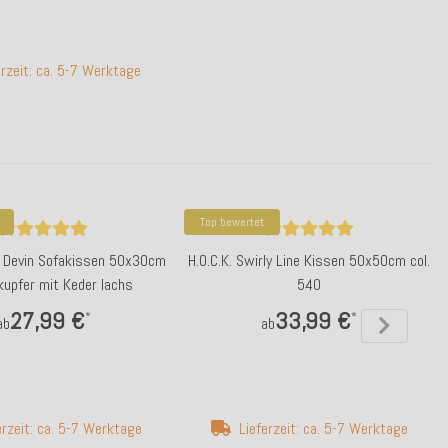
erzeit: ca. 5-7 Werktage
Top bewertet
ry Devin Sofakissen 50x30cm
H.O.C.K. Swirly Line Kissen 50x50cm col.
 kupfer mit Keder lachs
540
27,99 €
33,99 €
*
*
ab
ab
erzeit: ca. 5-7 Werktage
Lieferzeit: ca. 5-7 Werktage