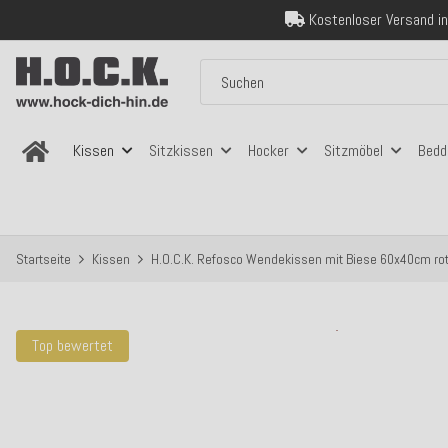
Über 120.000 er
Sicher bezahlen
Kostenloser Versand in
Über 120.000 er
Sicher bezahlen
Kostenloser Versand in
Kissen
Sitzkissen
Hocker
Sitzmöbel
Bedd
Startseite
Kissen
H.O.C.K. Refosco Wendekissen mit Biese 60x40cm rot
Top bewertet