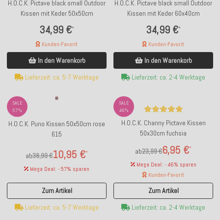
H.O.C.K. Pictave black small Outdoor
H.O.C.K. Pictave black small Outdoor
Kissen mit Keder 50x50cm
Kissen mit Keder 60x40cm
34,99 €
34,99 €
*
*
Kunden-Favorit
Kunden-Favorit
In den Warenkorb
In den Warenkorb
Lieferzeit: ca. 5-7 Werktage
Lieferzeit: ca. 2-4 Werktage
SALE
SALE
57%
46%
H.O.C.K. Channy Pictave Kissen
H.O.C.K. Puno Kissen 50x50cm rose
50x30cm fuchsia
615
6,95 €
*
ab
23,99 €
10,95 €
*
ab
38,99 €
Mega Deal: - 46% sparen
Mega Deal: - 57% sparen
Kunden-Favorit
Zum Artikel
Zum Artikel
Lieferzeit: ca. 5-7 Werktage
Lieferzeit: ca. 2-4 Werktage