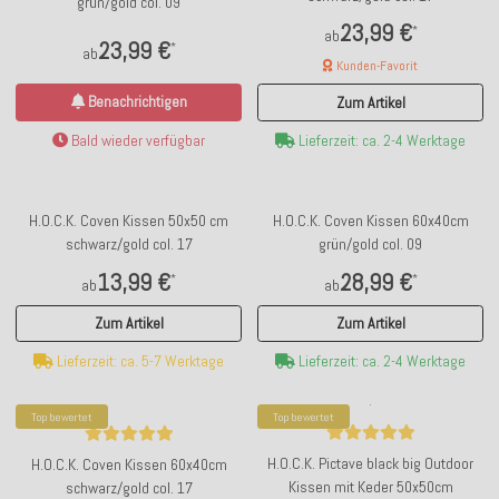
grün/gold col. 09
23,99 €
*
ab
23,99 €
*
ab
Kunden-Favorit
Benachrichtigen
Zum Artikel
Bald wieder verfügbar
Lieferzeit: ca. 2-4 Werktage
H.O.C.K. Coven Kissen 50x50 cm
H.O.C.K. Coven Kissen 60x40cm
schwarz/gold col. 17
grün/gold col. 09
13,99 €
28,99 €
*
*
ab
ab
Zum Artikel
Zum Artikel
Lieferzeit: ca. 5-7 Werktage
Lieferzeit: ca. 2-4 Werktage
Top bewertet
Top bewertet
H.O.C.K. Pictave black big Outdoor
H.O.C.K. Coven Kissen 60x40cm
Kissen mit Keder 50x50cm
schwarz/gold col. 17