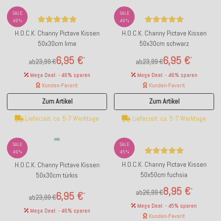
SALE
SALE
46%
46%
H.O.C.K. Channy Pictave Kissen
H.O.C.K. Channy Pictave Kissen
50x30cm lime
50x30cm schwarz
6,95 €
6,95 €
*
*
ab
23,99 €
ab
23,99 €
Mega Deal: - 46% sparen
Mega Deal: - 46% sparen
Kunden-Favorit
Kunden-Favorit
Zum Artikel
Zum Artikel
Lieferzeit: ca. 5-7 Werktage
Lieferzeit: ca. 5-7 Werktage
SALE
SALE
46%
45%
H.O.C.K. Channy Pictave Kissen
H.O.C.K. Channy Pictave Kissen
50x50cm fuchsia
50x30cm türkis
8,95 €
*
ab
26,99 €
6,95 €
*
ab
23,99 €
Mega Deal: - 45% sparen
Mega Deal: - 46% sparen
Kunden-Favorit