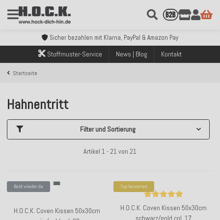
Kostenloser Versand innerhalb Deutschlands ab 99€ Bestellwert
Über 120.000 erfolgreich versendete Bestellungen
Sicher bezahlen mit Klarna, PayPal & Amazon Pay
Kostenloser Versand innerhalb Deutschlands ab 99€ Bestellwert
Stoffmuster-Service
News | Blog
Kontakt
Über 120.000 erfolgreich versendete Bestellungen
Sicher bezahlen mit Klarna, PayPal & Amazon Pay
Startseite
Kostenloser Versand innerhalb Deutschlands ab 99€ Bestellwert
Hahnentritt
Filter und Sortierung
Artikel 1 - 21 von 21
Bald wieder da
Top bewertet
H.O.C.K. Coven Kissen 50x30cm
H.O.C.K. Coven Kissen 50x30cm
schwarz/gold col. 17