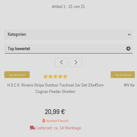
Artikel 1 - 21 von 21
Kategorien
Top bewertet
Top bewertet
Top bewertet
H.O.C.K. Riviera Stripe Outdoor Tischset 2er Set 33x45cm
WV Kerz
Cognac Flieder Streifen
20,99 €
*
Kunden-Favorit
Lieferzeit: ca. 14 Werktage