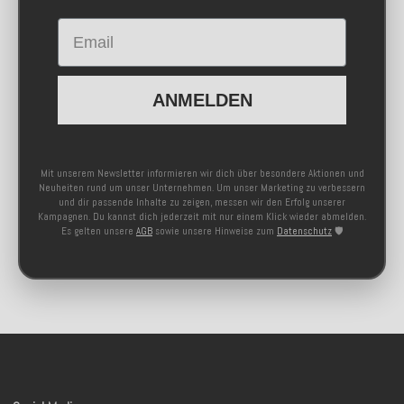
Email
ANMELDEN
Mit unserem Newsletter informieren wir dich über besondere Aktionen und
Neuheiten rund um unser Unternehmen. Um unser Marketing zu verbessern
und dir passende Inhalte zu zeigen, messen wir den Erfolg unserer
Kampagnen. Du kannst dich jederzeit mit nur einem Klick wieder abmelden.
Es gelten unsere
AGB
sowie unsere Hinweise zum
Datenschutz
🛡️