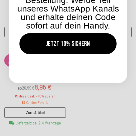
Bestellung. Werde Teil
8,95 €
*
unseres WhatsApp Kanals
ab
26,99 €
8,95 €
*
ab
26,99 €
und erhalte deinen Code
Mega Deal: - 45% sparen
Mega Deal: - 45% sparen
Kunden-Favorit
sofort auf dein Handy.
Zum Artikel
Zum Artikel
Jetzt 10% sichern
Lieferzeit: ca. 2-4 Werktage
Lieferzeit: ca. 2-4 Werktage
SALE
45%
H.O.C.K. Channy Pictave Kissen
60x40cm türkis
8,95 €
*
ab
26,99 €
Mega Deal: - 45% sparen
Kunden-Favorit
Zum Artikel
Lieferzeit: ca. 2-4 Werktage