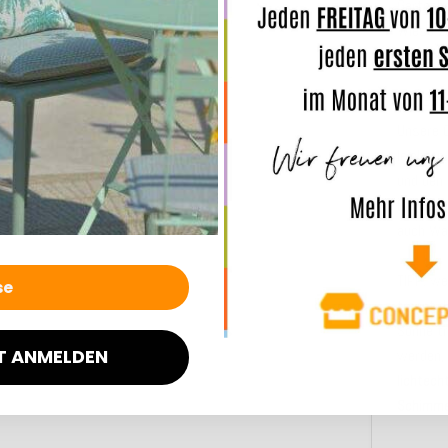
Gartenba
Wiese z
Kissen 
ANMERK
Unsere 
leichte
und den 
Bei Dau
auch Was
TIPP: we
trennt d
Sonne tr
T ANMELDEN
werden, 
lichtech
Schimme