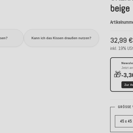
beige
Artikelnumm
32,99 €
ssen?
Kann ich das Kissen draußen nutzen?
inkl. 19% USt
Newslet
Jetzt a
🎁
-3,3
Zur A
GRÖSSE 
45 x 45