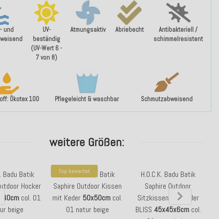
- und
UV-
Atmungsaktiv
Abriebecht
Antibakteriell /
weisend
beständig
schimmelresistent
(UV-Wert 6 -
7 von 8)
ff: Ökotex 100
Pflegeleicht & waschbar
Schmutzabweisend
weitere Größen:
Top bewertet
. Badu Batik
H.O.C.K. Badu Batik
H.O.C.K. Badu Batik
H
Outdoor Hocker
Saphire Outdoor Kissen
Saphire Outdoor
x40cm
col. 01
mit Keder
50x50cm
col.
Sitzkissen mit Keder
ur beige
01 natur beige
BLISS
45x45x6cm
col.