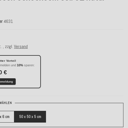
er
4631
. , zzgl.
Versand
ter Vorteil
nmelden und
10%
sparen:
0 €
nmeldung
WÄHLEN
 x 6 cm
50 x 50 x 5 cm