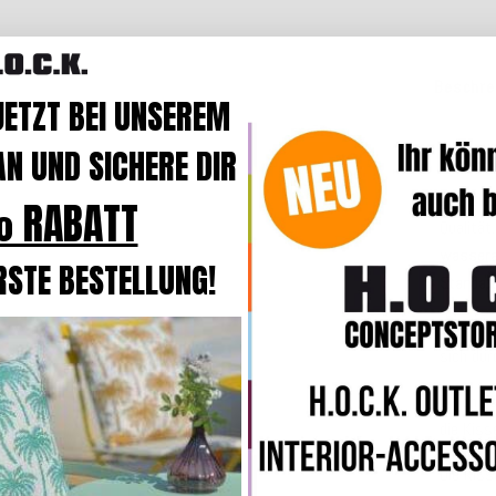
Beschre
JETZT BEI UNSEREM
N UND SICHERE DIR
Produk
Das Sitz
 RABATT
Qualität
wasser
RSTE BESTELLUNG!
Standar
Die Kiss
sich dur
Durch d
die Kiss
Die Kis