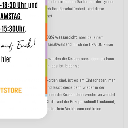
nk, der Liege, im Strandkorb oder einfach im Garten auf der grünen
um Einsatz zu kommen. Durch Ihre Beschaffenheit sind diese
für
Indoor
und
Outdoor
geeignet.
UNG:
Outdoor Kissen sind
nicht 100% wasserdicht
, aber bei einem
n Regenschauer sind sie
wasserabweisend
durch die DRALON Faser
Teflon - Schutz!
erregen oder starkem Regen werden die Kissen nass, denn es kann
ser durch die Nähte dringen, das ist leider so.
nn die Kissen mal nass geworden sind, ist es am Einfachsten, man
en Bezug vom Innenkissen und lässt diese dann wieder in der
ocknen, nach einiger Zeit können die Kissen dann wieder verwendet
durch den Dralon-Polyacryl Stoff sind die Bezüge
schnell trocknend
,
t
und
antibakteriell
, das bedeutet
kein Verblassen
und
keine
lbildung
.