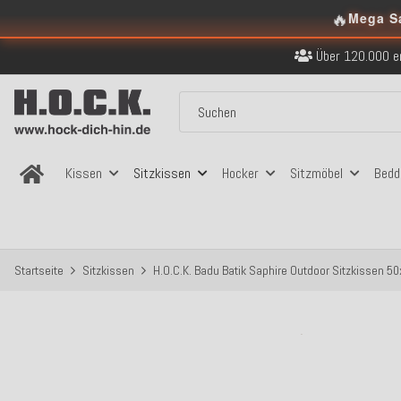
🔥
Kostenloser Versand in
Mega S
Über 120.000 er
Sicher bezahlen
Kostenloser Versand in
Über 120.000 er
Sicher bezahlen
Kostenloser Versand in
Kissen
Sitzkissen
Hocker
Sitzmöbel
Bedd
Startseite
Sitzkissen
H.O.C.K. Badu Batik Saphire Outdoor Sitzkissen 5