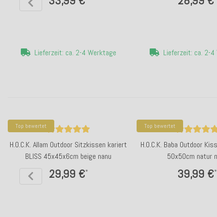
33,99 €
28,99 €
Lieferzeit: ca. 2-4 Werktage
Lieferzeit: ca. 2-
Top bewertet
Top bewertet
H.O.C.K. Allam Outdoor Sitzkissen kariert
H.O.C.K. Baba Outdoor Kis
BLISS 45x45x6cm beige nanu
50x50cm natur 
29,99 €
39,99 €
*
*