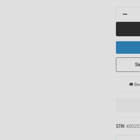
Si
🚚 Be
GTIN
40015