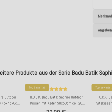
Merkmal
Angaben
eitere Produkte aus der Serie Badu Batik Saphi
Top bewertet
Top bewertet
ire Outdoor
H.O.C.K. Badu Batik Saphire Outdoor
H.O.C.K. B
SS 45x45x6cm
Kissen mit Keder 50x50cm col. 20
Sitzkisse
ige
orange
*