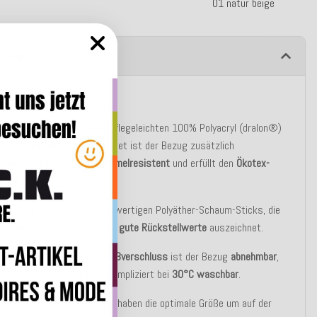
01 natur beige
ibung
tbeschreibung
kissen besteht aus einer pflegeleichten 100% Polyacryl (dralon®)
. Mit
Fleckschutz
ausgerüstet ist der Bezug zusätzlich
abweisend
,
lichtecht
,
schimmelresistent
und erfüllt den
Ökotex-
d 100
.
enfüllung besteht aus hochwertigen Polyäther-Schaum-Sticks, die
ch eine
hohe Elastizität
und
gute Rückstellwerte
auszeichnet.
en verdeckt eingenähten
Reißverschluss
ist der Bezug
abnehmbar
,
enbezüge sind dadurch unkompliziert bei
30°C waschbar
.
sen sind
strapazierfähig
und haben die optimale Größe um auf der