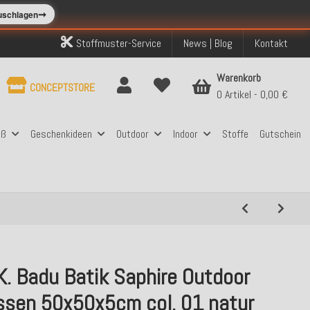
➞
zuschlagen
Stoffmuster-Service
News | Blog
Kontakt
Warenkorb
CONCEPTSTORE
0 Artikel
0,00 €
aß
Geschenkideen
Outdoor
Indoor
Stoffe
Gutschein
K. Badu Batik Saphire Outdoor
issen 50x50x5cm col. 01 natur