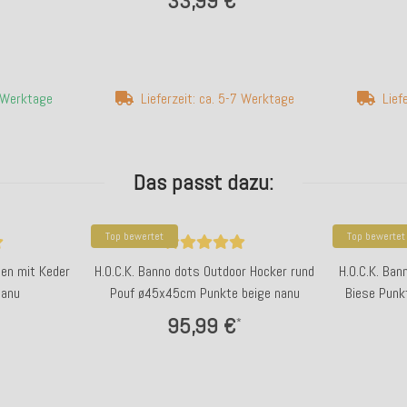
33,99 €
4 Werktage
Lieferzeit: ca. 5-7 Werktage
Lief
Das passt dazu:
Top bewertet
Top bewertet
sen mit Keder
H.O.C.K. Banno dots Outdoor Hocker rund
H.O.C.K. Ban
nanu
Pouf ø45x45cm Punkte beige nanu
Biese Punk
95,99 €
*