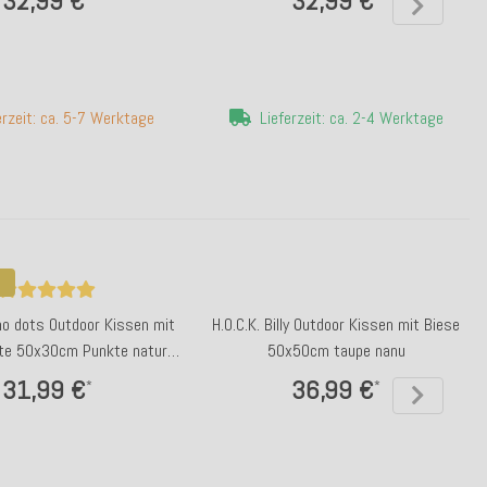
32,99 €
32,99 €
erzeit: ca. 5-7 Werktage
Lieferzeit: ca. 2-4 Werktage
no dots Outdoor Kissen mit
H.O.C.K. Billy Outdoor Kissen mit Biese
te 50x30cm Punkte natur
50x50cm taupe nanu
nanu
31,99 €
36,99 €
*
*