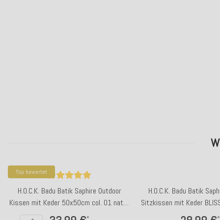
W
Top bewertet
H.O.C.K. Badu Batik Saphire Outdoor
H.O.C.K. Badu Batik Saph
Kissen mit Keder 50x50cm col. 01 natur
Sitzkissen mit Keder BLI
beige
col. 01 natur be
*
*