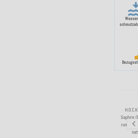
Wasser
schmutzab
Bezugssto
H.O.C.K
Saphire 
rund
ø60
nat