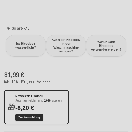
✨ Smart-FAQ
Kann ich Hhooboz
Wofür kann
Ist Hhooboz
in der
Hhooboz
wasserdicht?
Waschmaschine
verwendet werden?
reinigen?
81,99 €
inkl. 19% USt. , zzgl.
Versand
Newsletter Vorteil
Jetzt anmelden und
10%
sparen:
🎁
-8,20 €
Zur Anmeldung