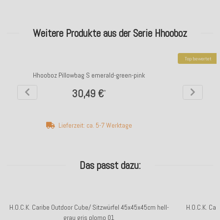
Weitere Produkte aus der Serie Hhooboz
Top bewertet
Hhooboz Pillowbag S emerald-green-pink
30,49 €
*
Lieferzeit: ca. 5-7 Werktage
Das passt dazu:
H.O.C.K. Caribe Outdoor Cube/ Sitzwürfel 45x45x45cm hell-
H.O.C.K. Car
grau gris plomo 01