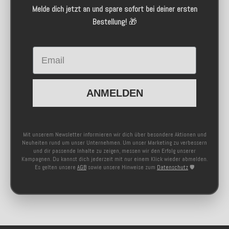
Melde dich jetzt an und spare sofort bei deiner ersten
Bestellung!
🎁
Email
ANMELDEN
Mit unserem Newsletter informieren wir dich über besondere Aktionen und
Neuheiten rund um unser Unternehmen. Um unser Marketing zu verbessern
und dir passende Inhalte zu zeigen, messen wir den Erfolg unserer
Kampagnen. Du kannst dich jederzeit mit nur einem Klick wieder abmelden.
Es gelten unsere
AGB
sowie unsere Hinweise zum
Datenschutz
🛡️