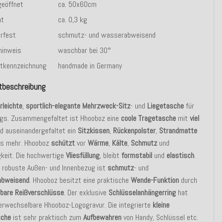
eöffnet
ca. 50x60cm
ht
ca. 0,3 kg
rfest
schmutz- und wasserabweisend
hinweis
waschbar bei 30°
tkennzeichnung
handmade in Germany
tbeschreibung
rleichte
,
sportlich-elegante Mehrzweck-Sitz
- und
Liegetasche
für
gs. Zusammengefaltet ist Hhooboz eine
coole Tragetasche
mit
viel
d auseinandergefaltet ein
Sitzkissen
,
Rückenpolster
,
Strandmatte
les mehr. Hhooboz
schützt
vor
Wärme
,
Kälte
,
Schmutz
und
keit. Die hochwertige
Vliesfüllung
, bleibt
formstabil
und
elastisch
.
r robuste Außen- und Innenbezug ist
schmutz
- und
abweisend
. Hhooboz besitzt eine praktische
Wende-Funktion
durch
bare Reißverschlüsse
. Der exklusive
Schlüsselanhängerring
hat
erwechselbare Hhooboz-Logogravur. Die integrierte
kleine
sche
ist sehr praktisch zum
Aufbewahren
von Handy, Schlüssel etc.