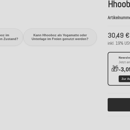
Hhoob
Artikelnumm
30,49 €
boz im
Kann Hhooboz als Yogamatte oder
en Zustand?
Unterlage im Freien genutzt werden?
inkl. 19% USt
Newslet
Jetzt a
🎁
-3,0
Zur A