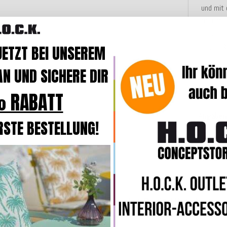
und mit 
für unte
ist idea
langes
S
JETZT BEI UNSEREM
N UND SICHERE DIR
Merkmal
 RABATT
Angaben
RSTE BESTELLUNG!
Weitere Produkte aus der Serie Hhooboz