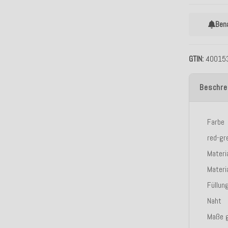
Ben
GTIN
40015
Beschre
Farbe
red-gr
Materi
Materi
Füllun
Naht
Maße 