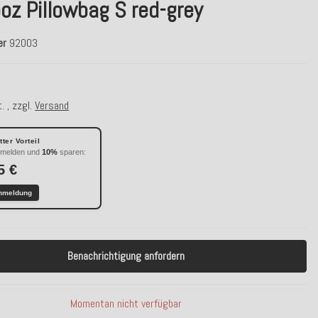
oz Pillowbag S red-grey
er
92003
. , zzgl.
Versand
ter Vorteil
nmelden und
10%
sparen:
5 €
nmeldung
Benachrichtigung anfordern
Momentan nicht verfügbar