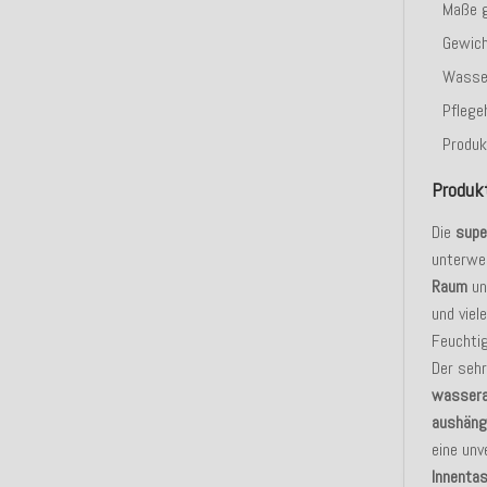
Maße g
Gewic
Wasse
Pflege
Produk
Produk
Die
supe
unterwe
Raum
un
und vie
Feuchtig
Der seh
wasser
aushäng
eine unv
Innenta