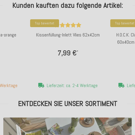
Kunden kauften dazu folgende Artikel:
Top bewertet
Top bewertet
la-orange
Kissenfüllung-Inlett Vlies 62x42cm
H.O.C.K. C
60x40cm 
7,99 €
*
7 Werktage
Lieferzeit: ca. 2-4 Werktage
Lief
ENTDECKEN SIE UNSER SORTIMENT