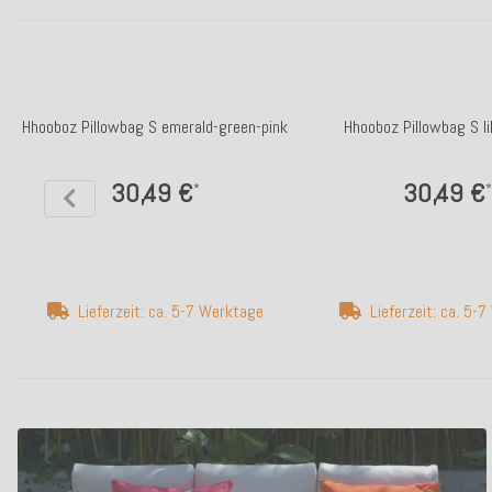
Hhooboz Pillowbag S emerald-green-pink
Hhooboz Pillowbag S li
30,49 €
30,49 €
*
*
Lieferzeit: ca. 5-7 Werktage
Lieferzeit: ca. 5-