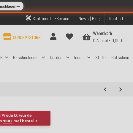
➞
zuschlagen
Stoffmuster-Service
News | Blog
Kontakt
Warenkorb
CONCEPTSTORE
0 Artikel
0,00 €
aß
Geschenkideen
Outdoor
Indoor
Stoffe
Gutschein
s Produkt wurde
ts
100+
mal bestellt