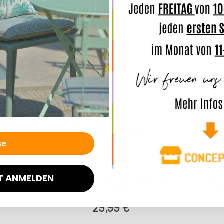
Top bewertet
ld-green-pink
Hhooboz Pillowbag L sand-sand
Hhooboz P
81,99 €
*
7 Werktage
Lieferzeit: ca. 5-7 Werktage
Lief
Das passt dazu:
T ANMELDEN
issen 40x30cm
H.O.C.K. Caribe Outdoor Kissen 50x50cm
H.O.C.K. Car
mo 01
anthrazit negro 01
an
29,99 €
*