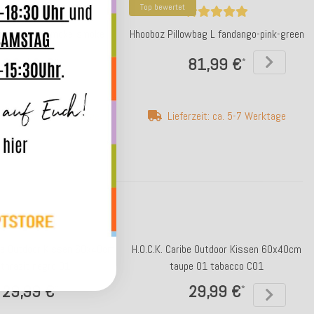
Top bewertet
illowbag S smoke-smoke
Hhooboz Pillowbag L fandango-pink-green
30,49 €
81,99 €
*
*
erzeit: ca. 5-7 Werktage
Lieferzeit: ca. 5-7 Werktage
ibe Outdoor Kissen 60x40cm
H.O.C.K. Caribe Outdoor Kissen 60x40cm
thrazit negro 01
taupe 01 tabacco C01
29,99 €
29,99 €
*
*