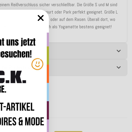
einem Reißverschluss sicher verschließbar. Die Größe S und M sind
rwegs im Stadion, Tenniscourt oder Park perfekt geeignet. Größe L
l am Strand, im Schwimmbad oder auf dem Rasen. Überall dort, wo
itzen bequem
sein darf! Auch als Yogamatte bestens geeignet!
e
 zur Produktsicherheit