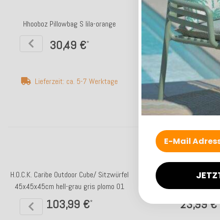
Hhooboz Pillowbag S lila-orange
Hhooboz Pillowbag S emera
30,49 €
30,49 €
*
*
Lieferzeit: ca. 5-7 Werktage
Lieferzeit: ca. 5-
JETZ
H.O.C.K. Caribe Outdoor Cube/ Sitzwürfel
H.O.C.K. Caribe Outdoor K
45x45x45cm hell-grau gris plomo 01
hell-grau gris plo
103,99 €
23,99 €
*
*