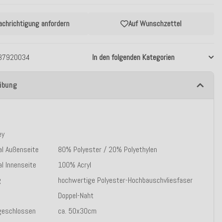
achrichtigung anfordern
Auf Wunschzettel
37920034
In den folgenden Kategorien
ibung
ey
al Außenseite
80% Polyester / 20% Polyethylen
al Innenseite
100% Acryl
g
hochwertige Polyester-Hochbauschvliesfaser
Doppel-Naht
geschlossen
ca. 50x30cm