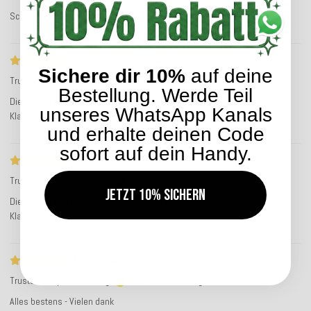
Schnelle unkomplizierte Bestellung und Lieferung
Die Farben und die Qualität sind…
Sichere dir 10%
auf deine
Trusted Shops Bewertung
Service-Bewertung
Bestellung. Werde Teil
Die Farben und die Qualität sind einfach überzeugend.
unseres WhatsApp Kanals
Klare Kaufempfehlung.
und erhalte deinen Code
sofort auf dein Handy.
Die Farben und die Qualität sind…
Trusted Shops Bewertung
Service-Bewertung
Jetzt 10% sichern
Die Farben und die Qualität sind einfach überzeugend.
Klare Kaufempfehlung.
Alles bestens
Trusted Shops Bewertung
Service-Bewertung
Alles bestens - Vielen dank