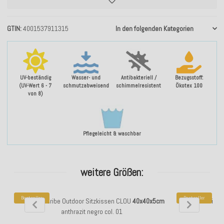
GTIN
4001537911315
In den folgenden Kategorien
UV-beständig
Wasser- und
Antibakteriell /
Bezugsstoff:
(UV-Wert 6 - 7
schmutzabweisend
schimmelresistent
Ökotex 100
von 8)
Pflegeleicht & waschbar
weitere Größen:
Bestseller
Bestseller
H.O.C.K. Caribe Outdoor Sitzkissen CLOU
40x40x5cm
H.O.C.K. Caribe
anthrazit negro col. 01