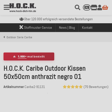
Kostenloser Versand innerhalb Deutschlands ab 99€ Bestellwert
Über 120.000 erfolgreich versendete Bestellungen
Sicher bezahlen mit Klarna, PayPal & Amazon Pay
Stoffmuster-Service
News | Blog
Kontakt
Kostenloser Versand innerhalb Deutschlands ab 99€ Bestellwert
Über 120.000 erfolgreich versendete Bestellungen
Outdoor Serie Caribe
Sicher bezahlen mit Klarna, PayPal & Amazon Pay
Kostenloser Versand innerhalb Deutschlands ab 99€ Bestellwert
🔥
1.000+
mal bestellt
H.O.C.K. Caribe Outdoor Kissen
50x50cm anthrazit negro 01
Artikelnummer
Caribe2-91131
(70 Bewertungen)