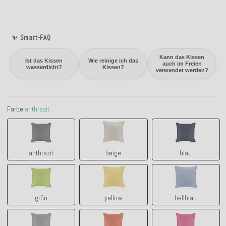
✨ Smart-FAQ
Kann das Kissen
Ist das Kissen
Wie reinige ich das
auch im Freien
wasserdicht?
Kissen?
verwendet werden?
Farbe
anthrazit
anthrazit
beige
blau
anthrazit
beige
blau
grün
yellow
hellblau
grün
yellow
hellblau
hell-grau
orange
pink