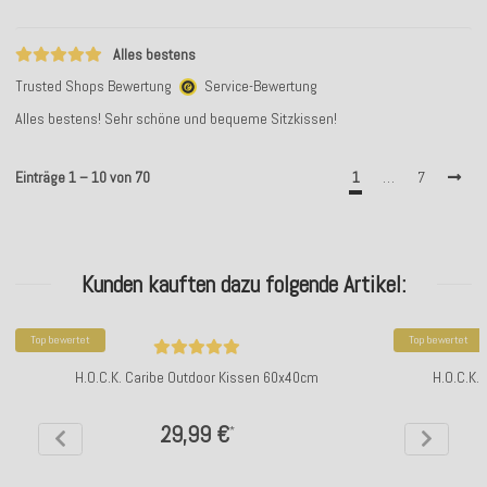
Alles bestens
Trusted Shops Bewertung
Service-Bewertung
Alles bestens! Sehr schöne und bequeme Sitzkissen!
Einträge 1 – 10 von 70
1
…
7
Kunden kauften dazu folgende Artikel:
Top bewertet
Top bewertet
H.O.C.K. Caribe Outdoor Kissen 60x40cm
H.O.C.K.
29,99 €
*