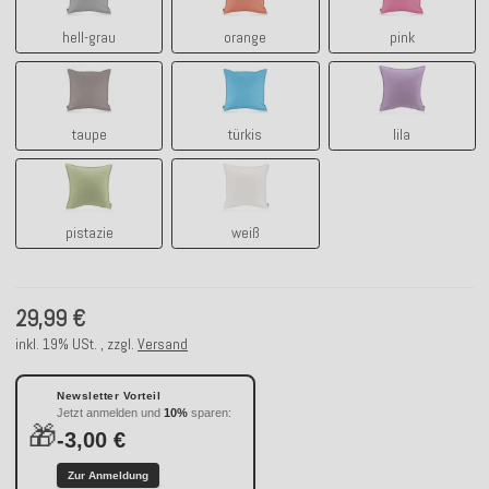
hell-grau
orange
pink
taupe
türkis
lila
taupe
türkis
lila
pistazie
weiß
pistazie
weiß
29,99 €
inkl. 19% USt. , zzgl.
Versand
Newsletter Vorteil
Jetzt anmelden und
10%
sparen:
🎁
-3,00 €
Zur Anmeldung