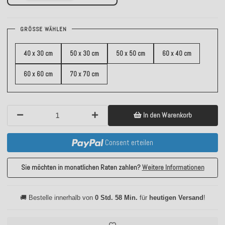
GRÖSSE WÄHLEN
40 x 30 cm
50 x 30 cm
50 x 50 cm
60 x 40 cm
60 x 60 cm
70 x 70 cm
In den Warenkorb
Consent erteilen
Sie möchten in monatlichen Raten zahlen?
Weitere Informationen
🚚 Bestelle innerhalb von
0 Std. 58 Min.
für
heutigen Versand
!