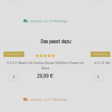
Lieferzeit: ca. 2-4 Werktage
Das passt dazu:
Top bewertet
Top bewertet
H.O.C.K. Beach Life Outdoor Kissen 50x50cm Flower mit
H.O.C.K. Bea
Biese
29,99 €
*
Lieferzeit: ca. 5-7 Werktage