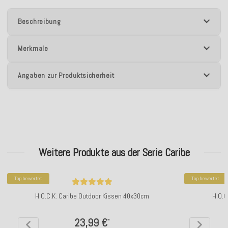
Beschreibung
Merkmale
Angaben zur Produktsicherheit
Weitere Produkte aus der Serie Caribe
Top bewertet
Top bewertet
H.O.C.K. Caribe Outdoor Kissen 40x30cm
H.O.C
23,99 €
*