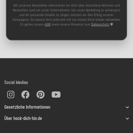
Mit unserem Newsletter informieren wir dich über besondere Aktionen und
Neuheiten rund um unser Unternehmen. Um unser Marketing zu verbessern
und dir passende Inhalte zu zeigen, messen wir den Erfolg unserer
Kampagnen. Du kannst dich jederzeit mit nur einem Klick wieder abmelden.
Es gelten unsere
AGB
sowie unsere Hinweise zum
Datenschutz
🛡️
Social Medias
Gesetzliche Informationen
Über hock-dich-hin.de