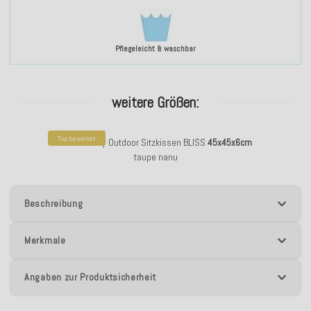
Pflegeleicht & waschbar
weitere Größen:
Top bewertet
H.O.C.K. Billy Outdoor Sitzkissen BLISS
45x45x6cm
taupe nanu
Beschreibung
Merkmale
Angaben zur Produktsicherheit