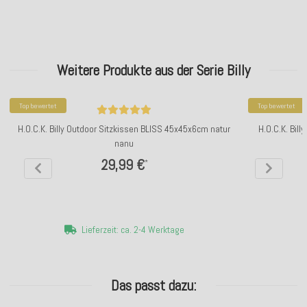
Weitere Produkte aus der Serie Billy
Top bewertet
Top bewertet
H.O.C.K. Billy Outdoor Sitzkissen BLISS 45x45x6cm natur
H.O.C.K. Bil
nanu
29,99 €
*
Lieferzeit: ca. 2-4 Werktage
Das passt dazu: