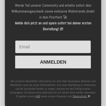
Werde Teil unserer Community und erhalte sofort dein
Willkommensgeschenk sowie exklusive Wohntrends direkt
in dein Postfach 🚀
Melde dich jetzt an und spare sofort bei deiner ersten
Bestellung!
🎁
Email
ANMELDEN
Mit unserem Newsletter informieren wir dich über besondere Aktionen und
Neuheiten rund um unser Unternehmen. Um unser Marketing zu verbessern
und dir passende Inhalte zu zeigen, messen wir den Erfolg unserer
Kampagnen. Du kannst dich jederzeit mit nur einem Klick wieder abmelden.
Es gelten unsere
AGB
sowie unsere Hinweise zum
Datenschutz
🛡️