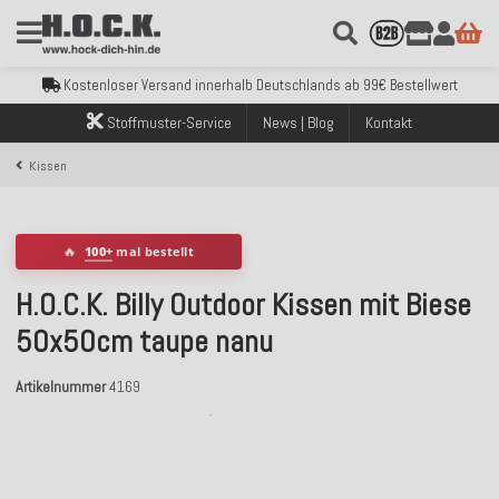
Kostenloser Versand innerhalb Deutschlands ab 99€ Bestellwert
Über 120.000 erfolgreich versendete Bestellungen
Sicher bezahlen mit Klarna, PayPal & Amazon Pay
Kostenloser Versand innerhalb Deutschlands ab 99€ Bestellwert
Über 120.000 erfolgreich versendete Bestellungen
Stoffmuster-Service
News | Blog
Kontakt
Sicher bezahlen mit Klarna, PayPal & Amazon Pay
Kostenloser Versand innerhalb Deutschlands ab 99€ Bestellwert
Kissen
🔥
100+
mal bestellt
H.O.C.K. Billy Outdoor Kissen mit Biese
50x50cm taupe nanu
Artikelnummer
4169