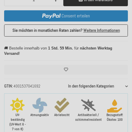
Consent erteilen
Sie möchten in monatlichen Raten zahlen?
Weitere Informationen
🚚 Bestelle innerhalb von
1 Std. 59 Min.
für
nächsten Werktag
Versand
!
GTIN
4001537041692
In den folgenden Kategorien
UV-
Atmungsaktiv
Abriebecht
Antibakteriell /
Bezugsstoff:
beständig
schimmelresistent
Ökotex 100
(UV-Wert 6 -
7 von 8)