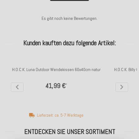
Es gibt noch keine Bewertungen.
Kunden kauften dazu folgende Artikel:
H.O.C.K. Luna Outdoor Wendekissen 60x40cm natur
H.O.C.K. Billy
41,99 €
*
Lieferzeit: ca. 5-7 Werktage
ENTDECKEN SIE UNSER SORTIMENT