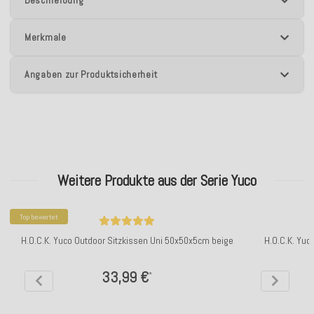
Beschreibung
Merkmale
Angaben zur Produktsicherheit
Weitere Produkte aus der Serie Yuco
Top bewertet
H.O.C.K. Yuco Outdoor Sitzkissen Uni 50x50x5cm beige
H.O.C.K. Yuc
33,99 €
*