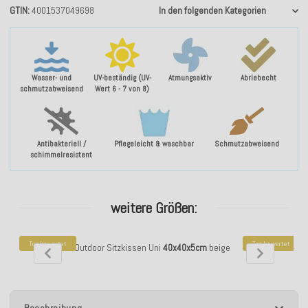
GTIN
4001537049698
In den folgenden Kategorien
Wasser- und
UV-beständig (UV-
Atmungsaktiv
Abriebecht
schmutzabweisend
Wert 6 - 7 von 8)
Antibakteriell /
Pflegeleicht & waschbar
Schmutzabweisend
schimmelresistent
weitere Größen:
Top bewertet
Top bewertet
H.O.C.K. Yuco Outdoor Sitzkissen Uni
40x40x5cm
beige
H.O.C.K. Yuco 