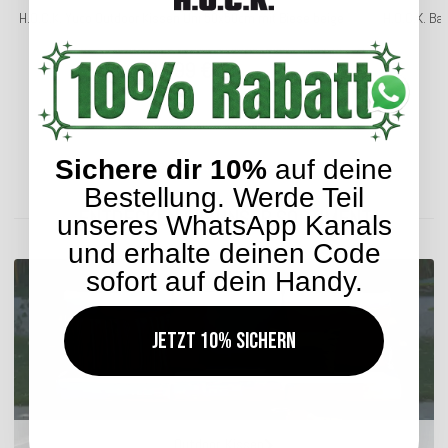
H.O.C.K. Yuco Outdoor Kissen Uni 50x50cm mit Biese beige
H.O.C.K. Ba
36,99 €
*
Sichere dir 10%
auf deine
Lieferzeit: ca. 14 Werktage
Bestellung. Werde Teil
ENTDECKEN SIE UNSER SORTIMENT
unseres WhatsApp Kanals
und erhalte deinen Code
sofort auf dein Handy.
Jetzt 10% sichern
Outdoor Kissen