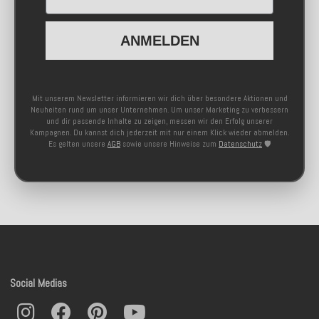
ANMELDEN
Mit unserem Newsletter informieren wir dich über besondere Aktionen und
Neuheiten rund um unser Unternehmen. Um unser Marketing zu verbessern
und dir passende Inhalte zu zeigen, messen wir den Erfolg unserer
Kampagnen. Du kannst dich jederzeit mit nur einem Klick wieder abmelden.
Es gelten unsere
AGB
sowie unsere Hinweise zum
Datenschutz
🛡️
Social Medias