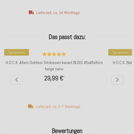
Lieferzeit: ca. 14 Werktage
Das passt dazu:
Top bewertet
Top bewertet
H.O.C.K. Allam Outdoor Sitzkissen kariert BLISS 45x45x6cm
H.O.C.K. Bab
beige nanu
29,99 €
*
Lieferzeit: ca. 5-7 Werktage
Bewertungen