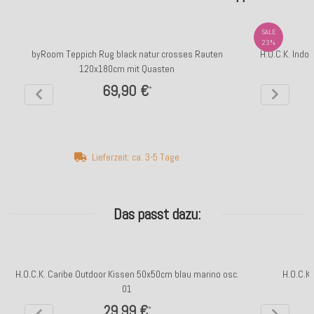
SALE
23%
byRoom Teppich Rug black natur crosses Rauten
H.O.C.K. Indo
120x180cm mit Quasten
69,90 €
*
Lieferzeit: ca. 3-5 Tage
Das passt dazu:
H.O.C.K. Caribe Outdoor Kissen 50x50cm blau marino osc.
H.O.C.K
01
29,99 €
*