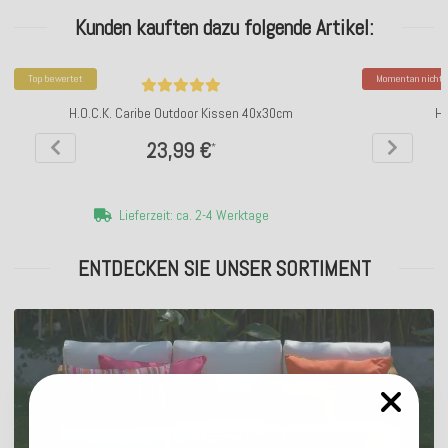
Kunden kauften dazu folgende Artikel:
Top bewertet
Momentan nicht v
H.O.C.K. Caribe Outdoor Kissen 40x30cm
Hh
23,99 €
*
Lieferzeit: ca. 2-4 Werktage
ENTDECKEN SIE UNSER SORTIMENT