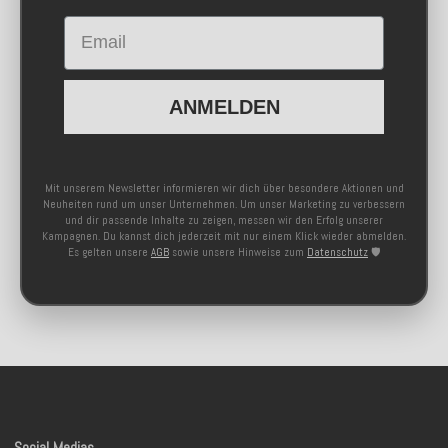
Email
ANMELDEN
Mit unserem Newsletter informieren wir dich über besondere Aktionen und
Neuheiten rund um unser Unternehmen. Um unser Marketing zu verbessern
und dir passende Inhalte zu zeigen, messen wir den Erfolg unserer
Kampagnen. Du kannst dich jederzeit mit nur einem Klick wieder abmelden.
Es gelten unsere
AGB
sowie unsere Hinweise zum
Datenschutz
🛡️
Social Medias