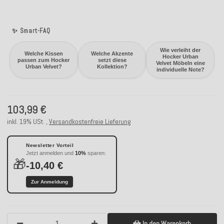
✨ Smart-FAQ
Wie verleiht der
Welche Kissen
Welche Akzente
Hocker Urban
passen zum Hocker
setzt diese
Velvet Möbeln eine
Urban Velvet?
Kollektion?
individuelle Note?
103,99 €
inkl. 19% USt. ,
Versandkostenfreie Lieferung
Newsletter Vorteil
Jetzt anmelden und
10%
sparen:
🎁
-10,40 €
Zur Anmeldung
In den Warenkorb