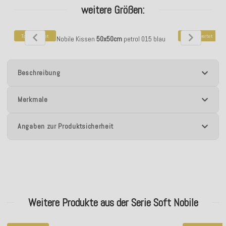
weitere Größen:
Top bewertet
Top bewertet
H.O.C.K. Soft Nobile Kissen
50x50cm
petrol 015 blau
H.O.C.K. Soft 
Beschreibung
Merkmale
Angaben zur Produktsicherheit
Weitere Produkte aus der Serie Soft Nobile