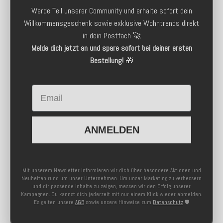
Werde Teil unserer Community und erhalte sofort dein
Willkommensgeschenk sowie exklusive Wohntrends direkt
in dein Postfach 🚀
Melde dich jetzt an und spare sofort bei deiner ersten
Bestellung!
🎁
Email
ANMELDEN
Mit unserem Newsletter informieren wir dich über besondere Aktionen und
Neuheiten rund um unser Unternehmen. Um unser Marketing zu verbessern
und dir passende Inhalte zu zeigen, messen wir den Erfolg unserer
Kampagnen. Du kannst dich jederzeit mit nur einem Klick wieder abmelden.
Es gelten unsere
AGB
sowie unsere Hinweise zum
Datenschutz
🛡️