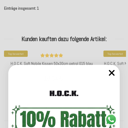
Einträge insgesamt: 1
Kunden kauften dazu folgende Artikel:
Top bewertet
Top bewertet
H.O.C.K. Soft Nobile Kissen 50x30cm petrol 015 blau
H.O.C.K. Soft N
18,04 €
*
ab
Lieferzeit: ca. 5-7 Werktage
ENTDECKEN SIE UNSER SORTIMENT