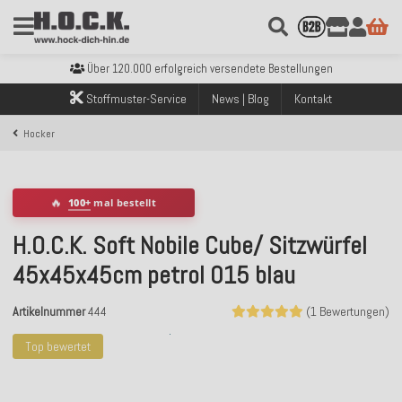
Kostenloser Versand innerhalb Deutschlands ab 99€ Bestellwert
Über 120.000 erfolgreich versendete Bestellungen
Sicher bezahlen mit Klarna, PayPal & Amazon Pay
Stoffmuster-Service
News | Blog
Kontakt
Kostenloser Versand innerhalb Deutschlands ab 99€ Bestellwert
Über 120.000 erfolgreich versendete Bestellungen
Hocker
Sicher bezahlen mit Klarna, PayPal & Amazon Pay
Kostenloser Versand innerhalb Deutschlands ab 99€ Bestellwert
🔥
100+
mal bestellt
H.O.C.K. Soft Nobile Cube/ Sitzwürfel
45x45x45cm petrol 015 blau
Artikelnummer
444
(1 Bewertungen)
Top bewertet