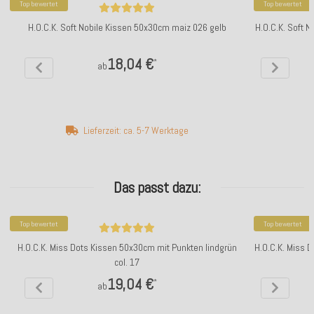
Top bewertet
Top bewertet
H.O.C.K. Soft Nobile Kissen 50x30cm maiz 026 gelb
H.O.C.K. Soft N
18,04 €
*
ab
Lieferzeit: ca. 5-7 Werktage
Das passt dazu:
Top bewertet
Top bewertet
H.O.C.K. Miss Dots Kissen 50x30cm mit Punkten lindgrün
H.O.C.K. Miss 
col. 17
19,04 €
*
ab