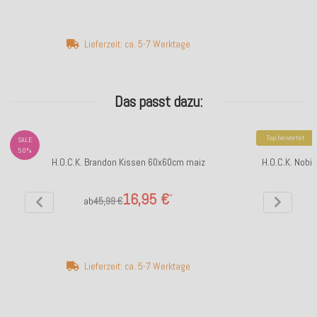
Lieferzeit: ca. 5-7 Werktage
Das passt dazu:
Top bewertet
SALE
50%
H.O.C.K. Brandon Kissen 60x60cm maiz
H.O.C.K. Nobi
16,95 €
*
ab
45,99 €
Lieferzeit: ca. 5-7 Werktage