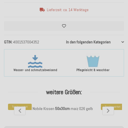
Lieferzeit: ca. 14 Werktage
GTIN
4001537004352
In den folgenden Kategorien
Wasser- und schmutzabweisend
Pflegeleicht & waschbar
weitere Größen:
Top bewertet
Top bewertet
H.O.C.K. Soft Nobile Kissen
50x30cm
maiz 026 gelb
H.O.C.K. Soft No