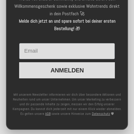
Willkommensgeschenk sowie exklusive Wohntrends direkt
in dein Postfach 🚀
Melde dich jetzt an und spare sofort bei deiner ersten
Bestellung!
🎁
Email
ANMELDEN
Mit unserem Newsletter informieren wir dich über besondere Aktionen und
Neuheiten rund um unser Unternehmen. Um unser Marketing zu verbessern
und dir passende Inhalte zu zeigen, messen wir den Erfolg unserer
Kampagnen. Du kannst dich jederzeit mit nur einem Klick wieder abmelden.
Es gelten unsere
AGB
sowie unsere Hinweise zum
Datenschutz
🛡️