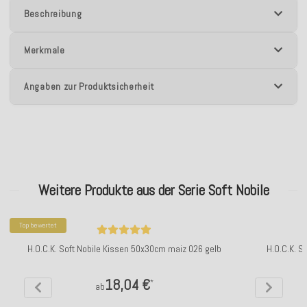
Beschreibung
Merkmale
Angaben zur Produktsicherheit
Weitere Produkte aus der Serie Soft Nobile
Top bewertet
H.O.C.K. Soft Nobile Kissen 50x30cm maiz 026 gelb
H.O.C.K. S
18,04 €
*
ab