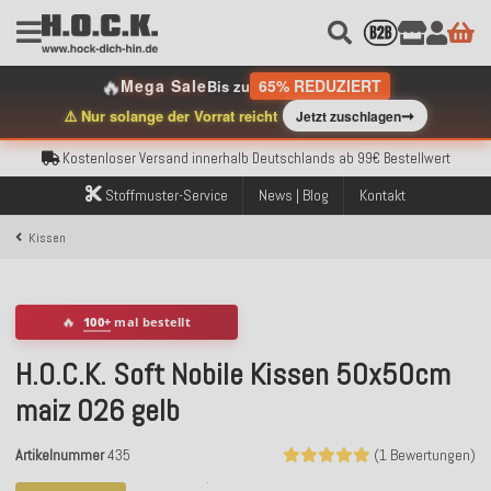
🔥
Mega Sale
65% REDUZIERT
Bis zu
➞
⚠️ Nur solange der Vorrat reicht
Jetzt zuschlagen
Kostenloser Versand innerhalb Deutschlands ab 99€ Bestellwert
Über 120.000 erfolgreich versendete Bestellungen
Sicher bezahlen mit Klarna, PayPal & Amazon Pay
Stoffmuster-Service
News | Blog
Kontakt
Kostenloser Versand innerhalb Deutschlands ab 99€ Bestellwert
Über 120.000 erfolgreich versendete Bestellungen
Kissen
Sicher bezahlen mit Klarna, PayPal & Amazon Pay
Kostenloser Versand innerhalb Deutschlands ab 99€ Bestellwert
🔥
100+
mal bestellt
H.O.C.K. Soft Nobile Kissen 50x50cm
maiz 026 gelb
Artikelnummer
435
(1 Bewertungen)