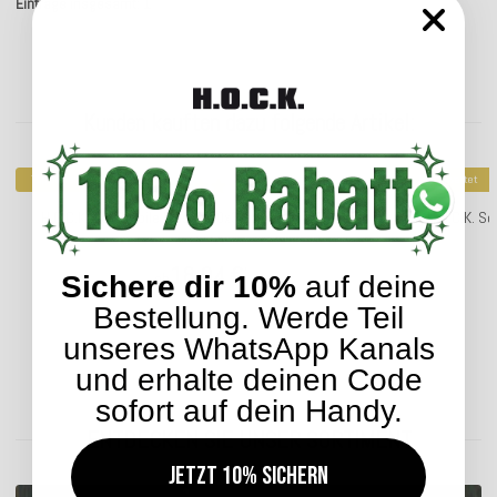
Einträge insgesamt: 1
Kunden kauften dazu folgende Artikel:
Top bewertet
Top bewertet
H.O.C.K. Soft Nobile Kissen 50x30cm petrol 015 blau
H.O.C.K. S
18,04 €
*
ab
Sichere dir 10%
auf deine
Bestellung. Werde Teil
unseres WhatsApp Kanals
und erhalte deinen Code
Lieferzeit: ca. 5-7 Werktage
sofort auf dein Handy.
ENTDECKEN SIE UNSER SORTIMENT
Jetzt 10% sichern