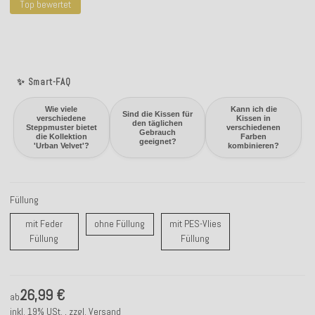
Top bewertet
✨ Smart-FAQ
Wie viele
Kann ich die
Sind die Kissen für
verschiedene
Kissen in
den täglichen
Steppmuster bietet
verschiedenen
Gebrauch
die Kollektion
Farben
geeignet?
'Urban Velvet'?
kombinieren?
Füllung
ohne Füllung
mit Feder
ohne Füllung
mit PES-Vlies
mit Feder Füllung
mit PES-Vlies Füllung
Füllung
Füllung
26,99 €
ab
inkl. 19% USt. , zzgl.
Versand