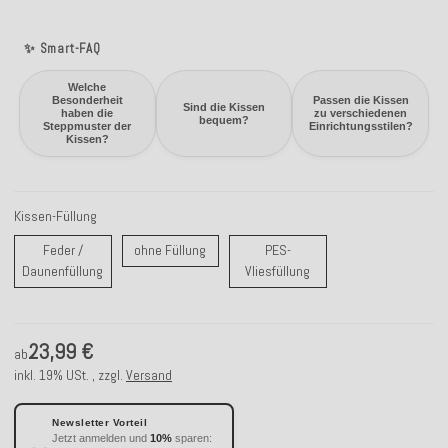
✨ Smart-FAQ
Welche
Besonderheit
Passen die Kissen
Sind die Kissen
haben die
zu verschiedenen
bequem?
Steppmuster der
Einrichtungsstilen?
Kissen?
Kissen-Füllung
ohne Füllung
Feder /
ohne Füllung
PES-
Feder / Daunenfüllung
PES-Vliesfüllung
Daunenfüllung
Vliesfüllung
23,99 €
ab
inkl. 19% USt. , zzgl.
Versand
Newsletter Vorteil
Jetzt anmelden und
10%
sparen: