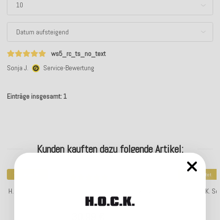
ws5_rc_ts_no_text
Sonja J.
Service-Bewertung
Einträge insgesamt: 1
Kunden kauften dazu folgende Artikel:
Top bewertet
Top bewertet
H.O.C.K. Classic Uni Outdoor Sitzkissen CLOU 50x50x5cm in
H.O.C.K. So
verschiedenen Farben
30,99 €
*