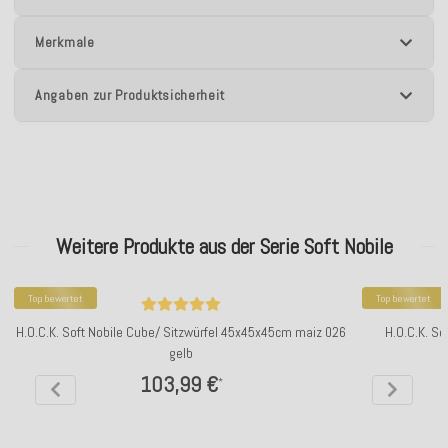
Merkmale
Angaben zur Produktsicherheit
Weitere Produkte aus der Serie Soft Nobile
Top bewertet
Top bewertet
H.O.C.K. Soft Nobile Cube/ Sitzwürfel 45x45x45cm maiz 026
H.O.C.K. So
gelb
103,99 €
*