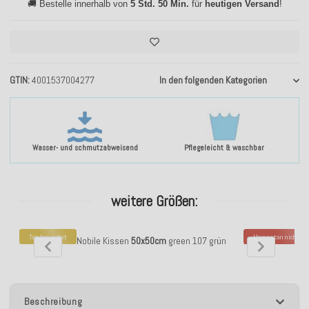
🚚 Bestelle innerhalb von
5 Std. 50 Min.
für
heutigen Versand
!
GTIN
4001537004277
In den folgenden Kategorien
Wasser- und schmutzabweisend
Pflegeleicht & waschbar
weitere Größen:
Top bewertet
Momentan nicht ver
H.O.C.K. Soft Nobile Kissen
50x50cm
green 107 grün
H.O.C.K. Soft Nob
Beschreibung