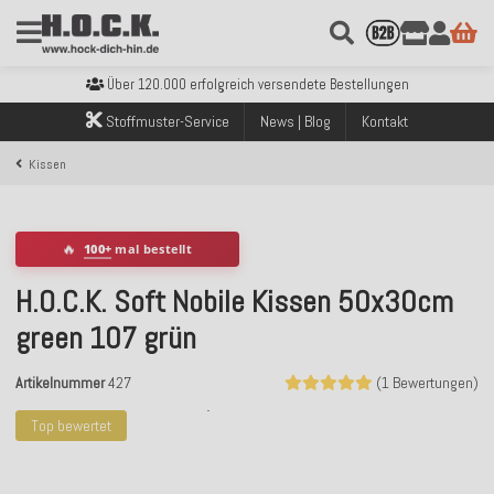
Kostenloser Versand innerhalb Deutschlands ab 99€ Bestellwert
Über 120.000 erfolgreich versendete Bestellungen
Sicher bezahlen mit Klarna, PayPal & Amazon Pay
Kostenloser Versand innerhalb Deutschlands ab 99€ Bestellwert
Stoffmuster-Service
News | Blog
Kontakt
Über 120.000 erfolgreich versendete Bestellungen
Sicher bezahlen mit Klarna, PayPal & Amazon Pay
Kissen
Kostenloser Versand innerhalb Deutschlands ab 99€ Bestellwert
🔥
100+
mal bestellt
H.O.C.K. Soft Nobile Kissen 50x30cm
green 107 grün
Artikelnummer
427
(1 Bewertungen)
Top bewertet