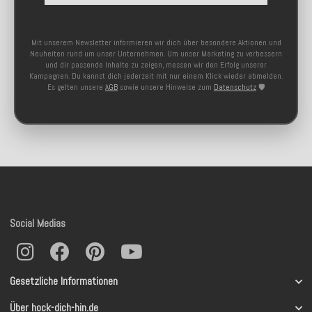
Mit unserem Newsletter informieren wir dich über besondere Aktionen und
Neuheiten rund um unser Unternehmen. Um unser Marketing zu verbessern
und dir passende Inhalte zu zeigen, messen wir den Erfolg unserer
Kampagnen. Du kannst dich jederzeit mit nur einem Klick wieder abmelden.
Es gelten unsere
AGB
sowie unsere Hinweise zum
Datenschutz
🛡️
Social Medias
Gesetzliche Informationen
Über hock-dich-hin.de