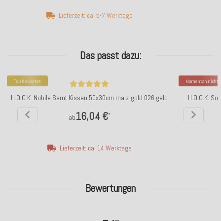
Lieferzeit: ca. 5-7 Werktage
Das passt dazu:
Top bewertet
Momentan nicht v
H.O.C.K. Nobile Samt Kissen 50x30cm maiz-gold 026 gelb
H.O.C.K. So
16,04 €
*
ab
Lieferzeit: ca. 14 Werktage
Bewertungen