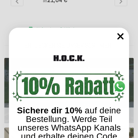
ab
Lieferzeit: ca. 2-4 Werktage
ENTDECKEN SIE UNSER SORTIMENT
Sichere dir 10%
auf deine
Outdoor Kissen
Bestellung. Werde Teil
unseres WhatsApp Kanals
und erhalte deinen Code