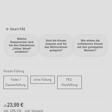
✨ Smart-FAQ
Welche
Sind die Kissen
Wie wirken die
Steppmuster sind
bequem und für
unifarbenen Kissen
bei den Dekokissen
das Wohnzimmer
mit den gesteppten
„Urban Velvet“
geeignet?
Mustern?
erhältlich?
Kissen-Füllung
ohne Füllung
Feder /
ohne Füllung
PES-
Feder / Daunenfüllung
PES-Vliesfüllung
Daunenfüllung
Vliesfüllung
23,99 €
ab
inkl. 19% USt. , zzgl.
Versand