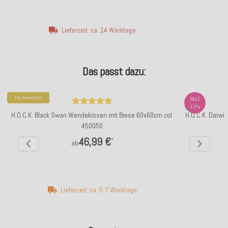
Lieferzeit: ca. 14 Werktage
Das passt dazu:
Top bewertet
SALE
13%
H.O.C.K. Black Swan Wendekissen mit Biese 60x60cm col.
H.O.C.K. Darwi
450050
46,99 €
*
ab
Lieferzeit: ca. 5-7 Werktage