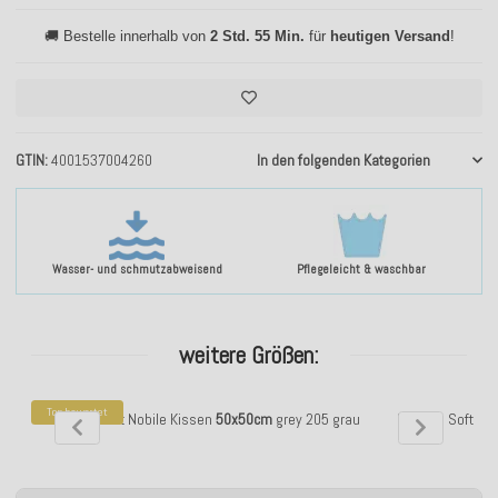
🚚 Bestelle innerhalb von
2 Std. 55 Min.
für
heutigen Versand
!
GTIN
4001537004260
In den folgenden Kategorien
Wasser- und schmutzabweisend
Pflegeleicht & waschbar
weitere Größen:
Top bewertet
H.O.C.K. Soft Nobile Kissen
50x50cm
grey 205 grau
H.O.C.K. Soft No