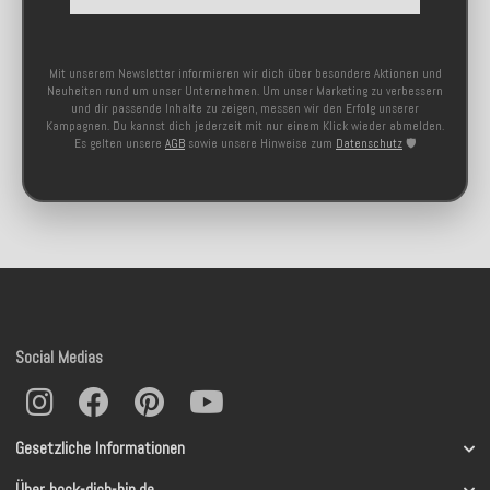
Mit unserem Newsletter informieren wir dich über besondere Aktionen und
Neuheiten rund um unser Unternehmen. Um unser Marketing zu verbessern
und dir passende Inhalte zu zeigen, messen wir den Erfolg unserer
Kampagnen. Du kannst dich jederzeit mit nur einem Klick wieder abmelden.
Es gelten unsere
AGB
sowie unsere Hinweise zum
Datenschutz
🛡️
Social Medias
Gesetzliche Informationen