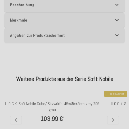
Beschreibung
Merkmale
Angaben zur Produktsicherheit
Weitere Produkte aus der Serie Soft Nobile
Top bewertet
H.O.C.K. Soft Nobile Cube/ Sitzwürfel 45x45x45cm grey 205
H.O.C.K. S
grau
103,99 €
*