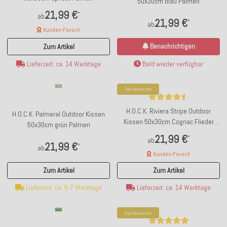
50x30cm blau Palmen
21,99 €
*
ab
21,99 €
*
ab
Kunden-Favorit
Benachrichtigen
Zum Artikel
Bald wieder verfügbar
Lieferzeit: ca. 14 Werktage
Top bewertet
H.O.C.K. Riviera Stripe Outdoor
H.O.C.K. Palmeral Outdoor Kissen
Kissen 50x30cm Cognac Flieder
50x30cm grün Palmen
Streifen
21,99 €
*
ab
21,99 €
*
ab
Kunden-Favorit
Zum Artikel
Zum Artikel
Lieferzeit: ca. 5-7 Werktage
Lieferzeit: ca. 14 Werktage
Top bewertet