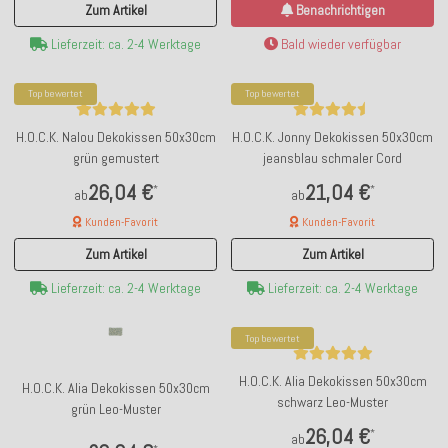
Zum Artikel
Benachrichtigen
Lieferzeit: ca. 2-4 Werktage
Bald wieder verfügbar
Top bewertet
Top bewertet
H.O.C.K. Nalou Dekokissen 50x30cm
H.O.C.K. Jonny Dekokissen 50x30cm
grün gemustert
jeansblau schmaler Cord
26,04 €
21,04 €
*
*
ab
ab
Kunden-Favorit
Kunden-Favorit
Zum Artikel
Zum Artikel
Lieferzeit: ca. 2-4 Werktage
Lieferzeit: ca. 2-4 Werktage
Top bewertet
H.O.C.K. Alia Dekokissen 50x30cm
H.O.C.K. Alia Dekokissen 50x30cm
schwarz Leo-Muster
grün Leo-Muster
26,04 €
*
ab