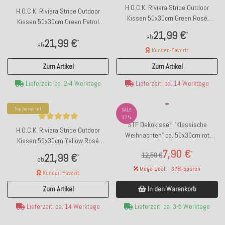
H.O.C.K. Riviera Stripe Outdoor
H.O.C.K. Riviera Stripe Outdoor
Kissen 50x30cm Green Rosé
Kissen 50x30cm Green Petrol
Streifen
Streifen
21,99 €
*
ab
21,99 €
*
ab
Kunden-Favorit
Zum Artikel
Zum Artikel
Lieferzeit: ca. 2-4 Werktage
Lieferzeit: ca. 14 Werktage
Top bewertet
SALE
37%
STF Dekokissen "Klassische
H.O.C.K. Riviera Stripe Outdoor
Weihnachten" ca. 50x30cm rot
Kissen 50x30cm Yellow Rosé
Samtkissen
Streifen
7,90 €
*
12,50 €
21,99 €
*
ab
Mega Deal: - 37% sparen
Kunden-Favorit
In den Warenkorb
Zum Artikel
Lieferzeit: ca. 3-5 Werktage
Lieferzeit: ca. 14 Werktage