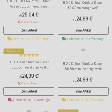
H.O.C.K. - AGORA Romy Outdoor
H.O.C.K. Brian Outdoor Kissen
Kissen 50x30cm umbra rost
50x30cm orange weiß
kleingemustert col. 20093
kleingemustert
25,04 €
*
ab
24,99 €
*
ab
Kunden-Favorit
Zum Artikel
Zum Artikel
Lieferzeit: ca. 2-4 Werktage
Lieferzeit: ca. 5-7 Werktage
Top bewertet
H.O.C.K. Brian Outdoor Kissen
H.O.C.K. Brian Outdoor Kissen
50x30cm royal blau weiß
50x30cm taupe beige weiß
kleingemustert
kleingemustert
24,99 €
*
ab
24,99 €
*
ab
Kunden-Favorit
Zum Artikel
Zum Artikel
Lieferzeit: ca. 5-7 Werktage
Lieferzeit: ca. 14 Werktage