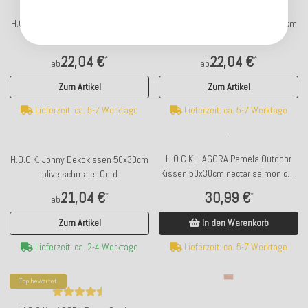
H.O.C.K. Stacy Dekokissen 50x30cm
H.O.C.K. Stacy Dekokissen 50x30cm
salmon Uni
schwarz Uni
22,04 €
22,04 €
*
*
ab
ab
Zum Artikel
Zum Artikel
Lieferzeit: ca. 5-7 Werktage
Lieferzeit: ca. 5-7 Werktage
H.O.C.K. - AGORA Pamela Outdoor
H.O.C.K. Jonny Dekokissen 50x30cm
Kissen 50x30cm nectar salmon col.
olive schmaler Cord
20200
30,99 €
21,04 €
*
*
ab
In den Warenkorb
Zum Artikel
Lieferzeit: ca. 5-7 Werktage
Lieferzeit: ca. 2-4 Werktage
Top bewertet