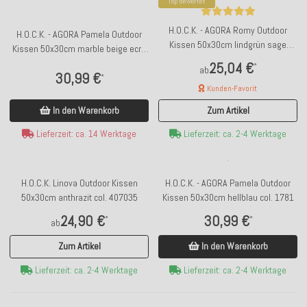
Top bewertet
H.O.C.K. - AGORA Romy Outdoor
H.O.C.K. - AGORA Pamela Outdoor
Kissen 50x30cm lindgrün sage
Kissen 50x30cm marble beige ecru
kleingemustert col. 20091
col. 1322
25,04 €
*
ab
30,99 €
*
Kunden-Favorit
In den Warenkorb
Zum Artikel
Lieferzeit: ca. 14 Werktage
Lieferzeit: ca. 2-4 Werktage
H.O.C.K. - AGORA Pamela Outdoor
H.O.C.K. Linova Outdoor Kissen
Kissen 50x30cm hellblau col. 1781
50x30cm anthrazit col. 407035
30,99 €
24,90 €
*
*
ab
In den Warenkorb
Zum Artikel
Lieferzeit: ca. 2-4 Werktage
Lieferzeit: ca. 2-4 Werktage