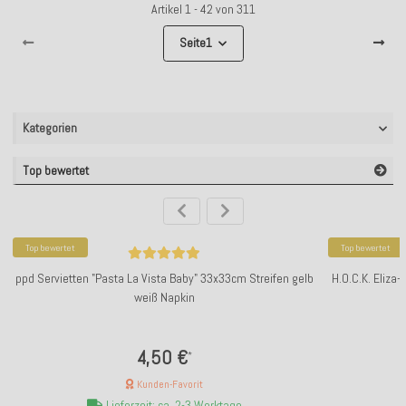
Artikel 1 - 42 von 311
Seite
1
Kategorien
Top bewertet
Top bewertet
Top bewertet
ppd Servietten "Pasta La Vista Baby" 33x33cm Streifen gelb
H.O.C.K. Eliza
weiß Napkin
4,50 €
*
Kunden-Favorit
Lieferzeit: ca. 2-3 Werktage