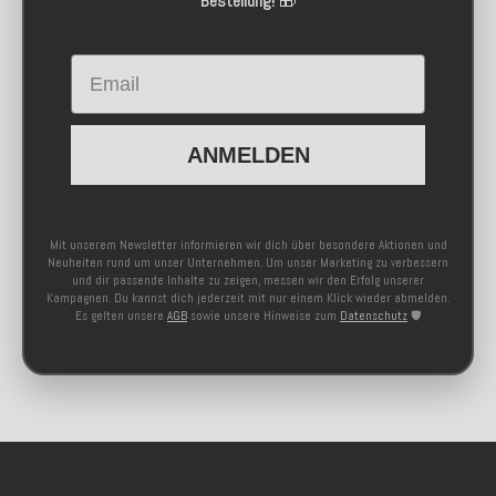
Bestellung!
🎁
Email
ANMELDEN
Mit unserem Newsletter informieren wir dich über besondere Aktionen und
Neuheiten rund um unser Unternehmen. Um unser Marketing zu verbessern
und dir passende Inhalte zu zeigen, messen wir den Erfolg unserer
Kampagnen. Du kannst dich jederzeit mit nur einem Klick wieder abmelden.
Es gelten unsere
AGB
sowie unsere Hinweise zum
Datenschutz
🛡️