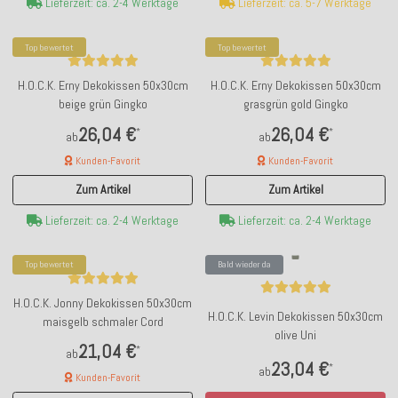
Lieferzeit: ca. 5-7 Werktage
Lieferzeit: ca. 2-4 Werktage
Top bewertet
Top bewertet
H.O.C.K. Erny Dekokissen 50x30cm
H.O.C.K. Erny Dekokissen 50x30cm
beige grün Gingko
grasgrün gold Gingko
26,04 €
26,04 €
*
*
ab
ab
Kunden-Favorit
Kunden-Favorit
Zum Artikel
Zum Artikel
Lieferzeit: ca. 2-4 Werktage
Lieferzeit: ca. 2-4 Werktage
Top bewertet
Bald wieder da
H.O.C.K. Jonny Dekokissen 50x30cm
H.O.C.K. Levin Dekokissen 50x30cm
maisgelb schmaler Cord
olive Uni
21,04 €
*
ab
23,04 €
*
ab
Kunden-Favorit