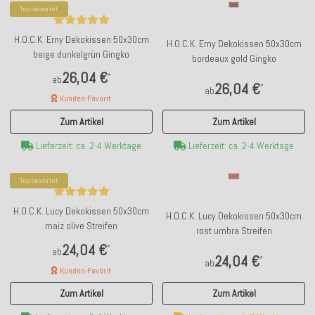
Top bewertet
H.O.C.K. Erny Dekokissen 50x30cm
H.O.C.K. Erny Dekokissen 50x30cm
beige dunkelgrün Gingko
bordeaux gold Gingko
26,04 €
*
ab
26,04 €
*
ab
Kunden-Favorit
Zum Artikel
Zum Artikel
Lieferzeit: ca. 2-4 Werktage
Lieferzeit: ca. 2-4 Werktage
Top bewertet
H.O.C.K. Lucy Dekokissen 50x30cm
H.O.C.K. Lucy Dekokissen 50x30cm
maiz olive Streifen
rost umbra Streifen
24,04 €
*
ab
24,04 €
*
ab
Kunden-Favorit
Zum Artikel
Zum Artikel