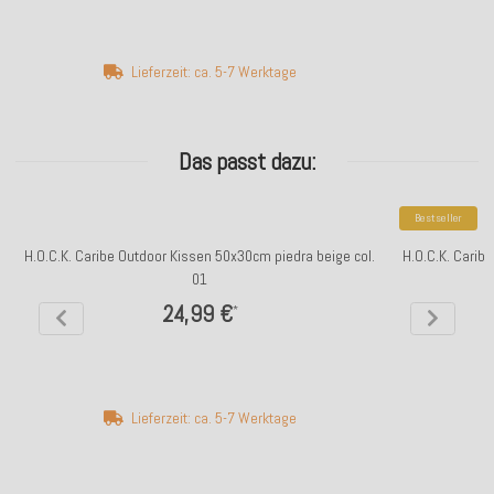
Lieferzeit: ca. 5-7 Werktage
Das passt dazu:
Bestseller
H.O.C.K. Caribe Outdoor Kissen 50x30cm piedra beige col.
H.O.C.K. Carib
01
24,99 €
*
Lieferzeit: ca. 5-7 Werktage