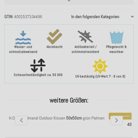
GTIN
4001537104496
In den folgenden Kategorien
Wasser- und
Abriebecht
Antibakteriell /
Pflegeleicht &
schmutzabweisend
schimmelresistent
waschbar
Scheuerbeständigkeit ca. 50 000
UV-beständig (UV-Wert 7 - 8 von 8)
weitere Größen:
Top bewertet
H.O.C.K. Palmeral Outdoor Kissen
50x50cm
grün Palmen
H.O.C.K. Pal
40x4