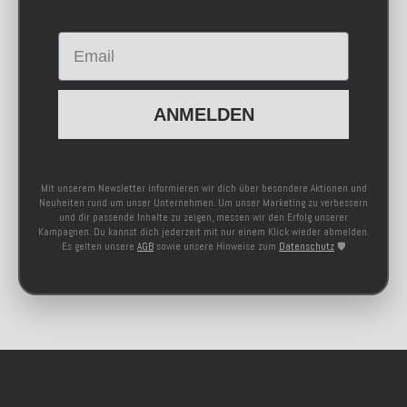
Email
ANMELDEN
Mit unserem Newsletter informieren wir dich über besondere Aktionen und
Neuheiten rund um unser Unternehmen. Um unser Marketing zu verbessern
und dir passende Inhalte zu zeigen, messen wir den Erfolg unserer
Kampagnen. Du kannst dich jederzeit mit nur einem Klick wieder abmelden.
Es gelten unsere
AGB
sowie unsere Hinweise zum
Datenschutz
🛡️