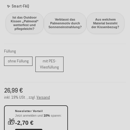
✨ Smart-FAQ
Ist das Outdoor
Verblasst das
Aus welchem
Kissen „Palmeral“
Palmenmotiv durch
Material besteht
wetterfest und
Sonneneinstrahlung?
der Kissenbezug?
pflegeleicht?
Füllung
ohne Füllung
ohne Füllung
mit PES-
mit PES-Vliesfüllung
Vliesfüllung
26,99 €
inkl. 19% USt. , zzgl.
Versand
Newsletter Vorteil
Jetzt anmelden und
10%
sparen:
🎁
-2,70 €