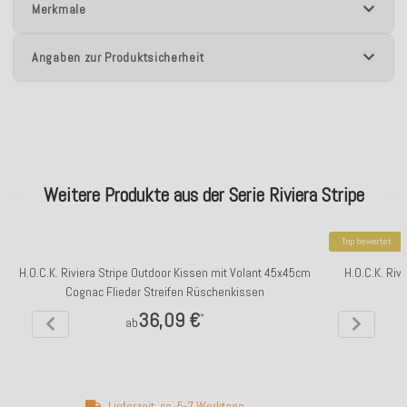
Merkmale
Angaben zur Produktsicherheit
Weitere Produkte aus der Serie Riviera Stripe
Top bewertet
H.O.C.K. Riviera Stripe Outdoor Kissen mit Volant 45x45cm
H.O.C.K. Ri
Cognac Flieder Streifen Rüschenkissen
36,09 €
*
ab
Lieferzeit: ca. 5-7 Werktage