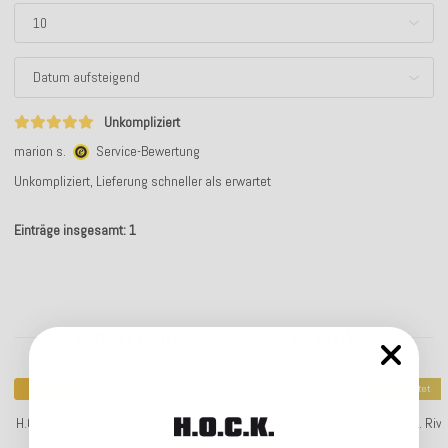
Unkompliziert
marion s.
Service-Bewertung
Unkompliziert, Lieferung schneller als erwartet
Einträge insgesamt: 1
Kunden kauften dazu folgende Artikel:
Bestseller
Top bewertet
H.O.C.K. Riviera Stripe Outdoor Sitzkissen 40x40x5cm Green
H.O.C.K. Ri
Rosé Streifen