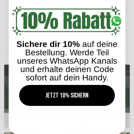
31,99 €
*
Lieferzeit: ca. 14 Werktage
Sichere dir 10%
auf deine
Bestellung. Werde Teil
ENTDECKEN SIE UNSER SORTIMENT
unseres WhatsApp Kanals
und erhalte deinen Code
sofort auf dein Handy.
Jetzt 10% sichern
Outdoor Kissen