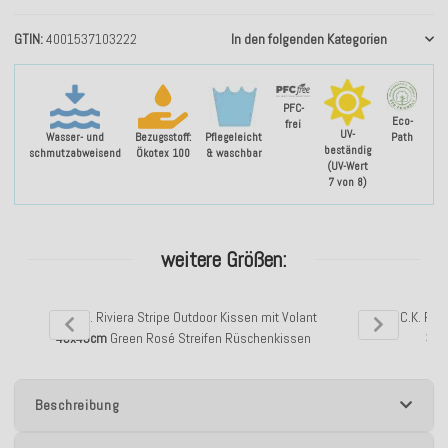
GTIN
4001537103222
In den folgenden Kategorien
PFC-
Eco-
frei
UV-
Wasser- und
Bezugsstoff:
Pflegeleicht
Path
beständig
schmutzabweisend
Ökotex 100
& waschbar
(UV-Wert
7 von 8)
weitere Größen:
H.O.C.K. Riviera Stripe Outdoor Kissen mit Volant
H.O.C.K. Riv
45x45cm
Green Rosé Streifen Rüschenkissen
33x
Beschreibung