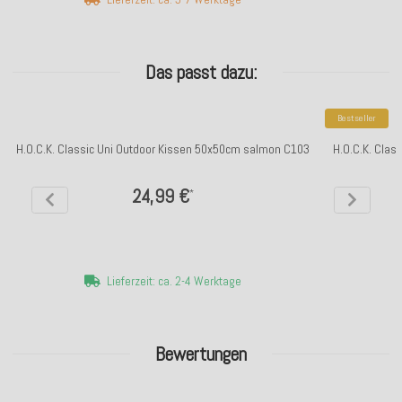
Das passt dazu:
Bestseller
H.O.C.K. Classic Uni Outdoor Kissen 50x50cm salmon C103
H.O.C.K. Clas
24,99 €
*
Lieferzeit: ca. 2-4 Werktage
Bewertungen