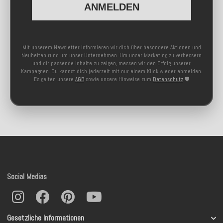
ANMELDEN
Mit unserem Newsletter informieren wir dich über besondere Aktionen und
Neuheiten rund um unser Unternehmen. Um unser Marketing zu verbessern
und dir passende Inhalte zu zeigen, messen wir den Erfolg unserer
Kampagnen. Du kannst dich jederzeit mit nur einem Klick wieder abmelden.
Es gelten unsere
AGB
sowie unsere Hinweise zum
Datenschutz
🛡️
Social Medias
Gesetzliche Informationen