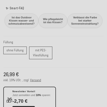
✨ Smart-FAQ
Ist das Outdoor
Verblasst die Farbe
Wie pflegeleicht
Kissen wasser- und
bei starker
ist das Kissen?
schmutzabweisend?
Sonneneinstrahlung?
Füllung
ohne Füllung
ohne Füllung
mit PES-
mit PES-Vliesfüllung
Vliesfüllung
26,99 €
inkl. 19% USt. , zzgl.
Versand
Newsletter Vorteil
Jetzt anmelden und
10%
sparen:
🎁
-2,70 €