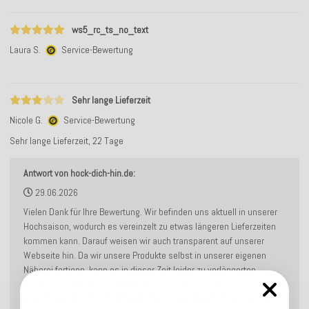
ws5_rc_ts_no_text
Laura S.
Service-Bewertung
Sehr lange Lieferzeit
Nicole G.
Service-Bewertung
Sehr lange Lieferzeit, 22 Tage
Antwort von hock-dich-hin.de:
29.06.2026
Vielen Dank für Ihre Bewertung. Wir befinden uns aktuell in unserer
Hochsaison, wodurch es vereinzelt zu etwas längeren Lieferzeiten
kommen kann. Darauf weisen wir auch transparent auf unserer
Webseite hin. Da wir unsere Produkte selbst in unserer eigenen
Näherei fertigen, kann es in dieser Zeit leider zu verlängerten
Produktions- und Versandzeiten kommen. Sie haben zudem von uns
ein entsprechendes Update erhalten, wann Ihre Bestellung unser