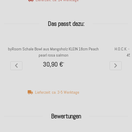
Das passt dazu:
byRoom Schale Bowl aus Mangoholz KLEIN 18cm Peach
H.O.C.K. -
pearl rosa salmon
45
30,90 €
*
Lieferzeit: ca. 3-5 Werktage
Bewertungen