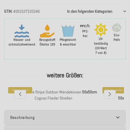
GTIN
4001537103246
In den folgenden Kategorien
PFC-
Eco-
frei
UV-
Wasser- und
Bezugsstoff:
Pflegeleicht
Path
beständig
schmutzabweisend
Ökotex 100
& waschbar
(UV-Wert
7 von 8)
weitere Größen:
Top bewertet
Top bewertet
H.O.C.K. Riviera Stripe Outdoor Wendekissen
50x50cm
H.O.C.K. Riv
Cognac Flieder Streifen
50x50
Beschreibung