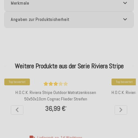
Merkmale
Angaben zur Produktsicherheit
Weitere Produkte aus der Serie Riviera Stripe
Top bewertet
Top bewertet
H.O.C.K. Riviera Stripe Outdoor Matratzenkissen
H.O.C.K. Rivier
50x50x10cm Cognac Flieder Streifen
36,99 €
*
Lieferzeit: ca. 14 Werktage