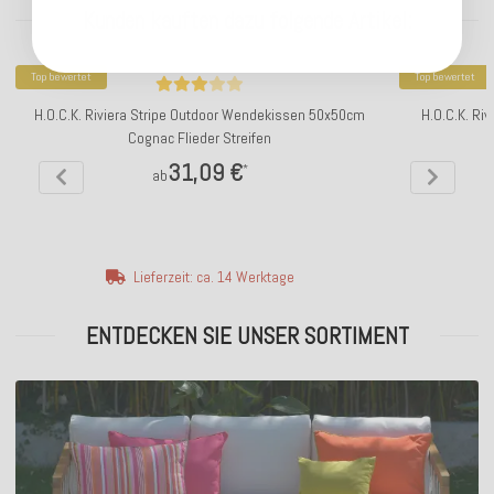
Kunden kauften dazu folgende Artikel:
Top bewertet
Top bewertet
H.O.C.K. Riviera Stripe Outdoor Wendekissen 50x50cm
H.O.C.K. Ri
Cognac Flieder Streifen
31,09 €
*
ab
Lieferzeit: ca. 14 Werktage
ENTDECKEN SIE UNSER SORTIMENT