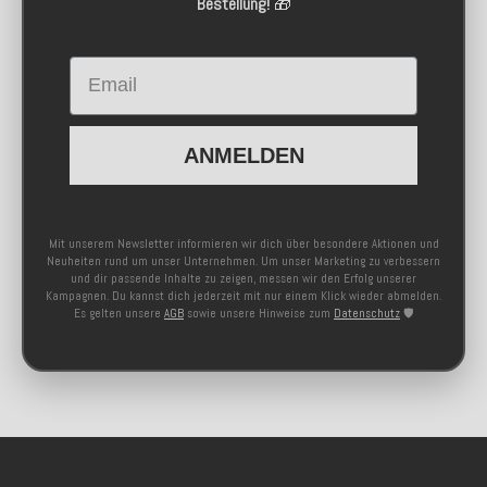
Bestellung!
🎁
Email
ANMELDEN
Mit unserem Newsletter informieren wir dich über besondere Aktionen und
Neuheiten rund um unser Unternehmen. Um unser Marketing zu verbessern
und dir passende Inhalte zu zeigen, messen wir den Erfolg unserer
Kampagnen. Du kannst dich jederzeit mit nur einem Klick wieder abmelden.
Es gelten unsere
AGB
sowie unsere Hinweise zum
Datenschutz
🛡️