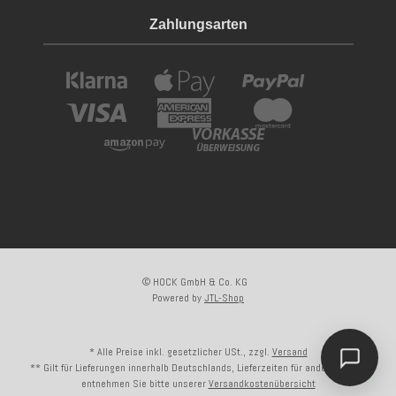
Zahlungsarten
© HOCK GmbH & Co. KG
Powered by
JTL-Shop
Kundenliebling
* Alle Preise inkl. gesetzlicher USt., zzgl.
Versand
Dieser Artikel ist
hervorragend bewertet
** Gilt für Lieferungen innerhalb Deutschlands, Lieferzeiten für andere Länder
und bei unseren Kunden sehr beliebt.
entnehmen Sie bitte unserer
Versandkostenübersicht