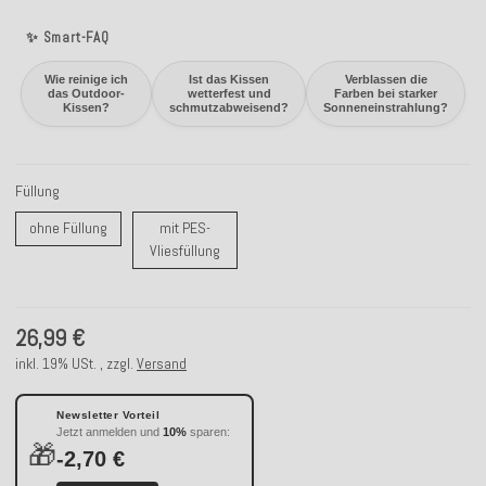
✨ Smart-FAQ
Wie reinige ich
Ist das Kissen
Verblassen die
das Outdoor-
wetterfest und
Farben bei starker
Kissen?
schmutzabweisend?
Sonneneinstrahlung?
Füllung
ohne Füllung
ohne Füllung
mit PES-
mit PES-Vliesfüllung
Vliesfüllung
26,99 €
inkl. 19% USt. , zzgl.
Versand
Newsletter Vorteil
Jetzt anmelden und
10%
sparen:
🎁
-2,70 €