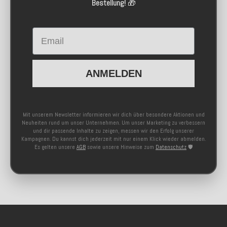
Bestellung!
🎁
Email
ANMELDEN
Mit unserem Newsletter informieren wir dich über besondere Aktionen und
Neuheiten rund um unser Unternehmen. Um unser Marketing zu verbessern
und dir passende Inhalte zu zeigen, messen wir den Erfolg unserer
Kampagnen. Du kannst dich jederzeit mit nur einem Klick wieder abmelden.
Es gelten unsere
AGB
sowie unsere Hinweise zum
Datenschutz
🛡️