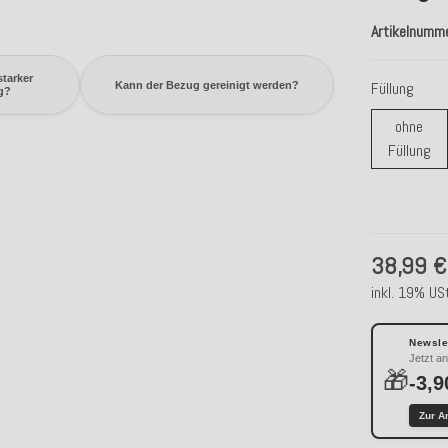
Artikelnumm
starker
Füllung
Kann der Bezug gereinigt werden?
g?
ohne
oh
Füllung
38,99 €
inkl. 19% USt
Newslet
Jetzt a
🎁
-3,9
Zur A