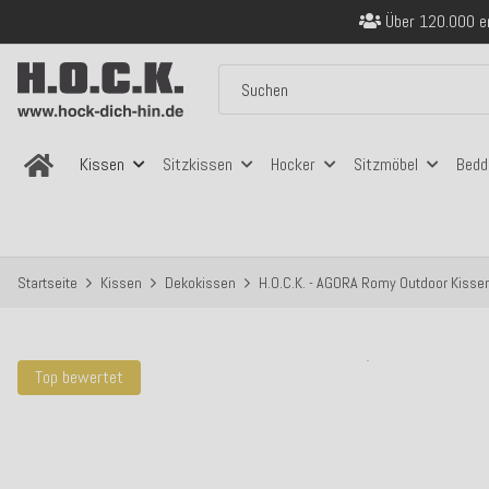
Sicher bezahlen
Kostenloser Versand in
Über 120.000 er
Sicher bezahlen
Kostenloser Versand in
Kissen
Sitzkissen
Hocker
Sitzmöbel
Bedd
Startseite
Kissen
Dekokissen
H.O.C.K. - AGORA Romy Outdoor Kissen
Top bewertet