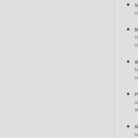
S
i
B
S
U
A
R
s
P
i
W
H
b