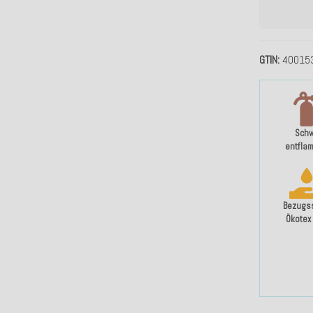
GTIN
40015
Sch
entfla
Bezugss
Ökotex