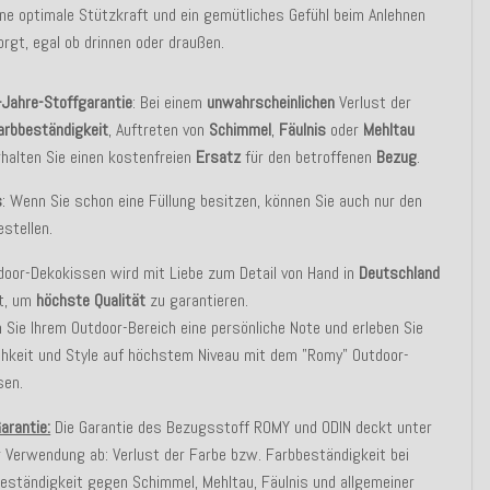
ine optimale Stützkraft und ein gemütliches Gefühl beim Anlehnen
orgt, egal ob drinnen oder draußen.
-
Jahre-Stoffgarantie
: Bei einem
unwahrscheinlichen
Verlust der
arbbeständigkeit
, Auftreten von
Schimmel
,
Fäulnis
oder
Mehltau
rhalten Sie einen kostenfreien
Ersatz
für den betroffenen
Bezug
.
s
: Wenn Sie schon eine Füllung besitzen, können Sie auch nur den
stellen.
oor-Dekokissen wird mit Liebe zum Detail von Hand in
Deutschland
gt, um
höchste Qualität
zu garantieren.
n Sie Ihrem Outdoor-Bereich eine persönliche Note und erleben Sie
hkeit und Style auf höchstem Niveau mit dem "Romy" Outdoor-
sen.
Garantie:
Die Garantie des Bezugsstoff ROMY und ODIN deckt unter
 Verwendung ab: Verlust der Farbe bzw. Farbbeständigkeit bei
eständigkeit gegen Schimmel, Mehltau, Fäulnis und allgemeiner