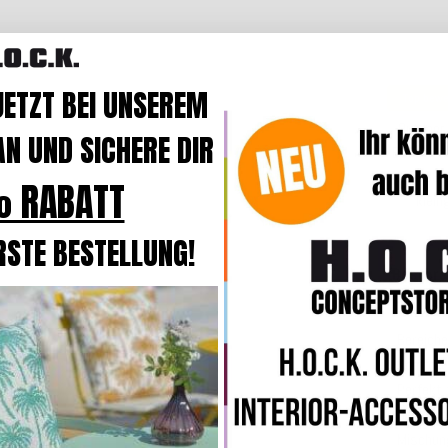
JETZT BEI UNSEREM
Top bewe
H.O.C.K.
Outdoor
N UND SICHERE DIR
BODO
60
20088 c
 RABATT
klei
RSTE BESTELLUNG!
Beschre
Bereiche
Komfor
Perfekt 
Balkon
o
Mischung