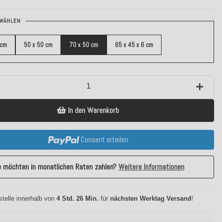
WÄHLEN
 cm
50 x 50 cm
70 x 50 cm
65 x 45 x 6 cm
In den Warenkorb
Consent erteilen
e möchten in monatlichen Raten zahlen?
Weitere Informationen
stelle innerhalb von
4 Std. 26 Min.
für
nächsten Werktag Versand
!