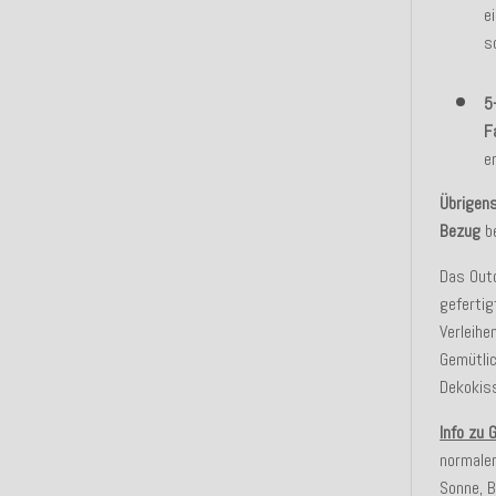
e
s
5
F
e
Übrigen
Bezug
be
Das Outd
geferti
Verleihe
Gemütlic
Dekokis
Info zu 
normaler
Sonne, B