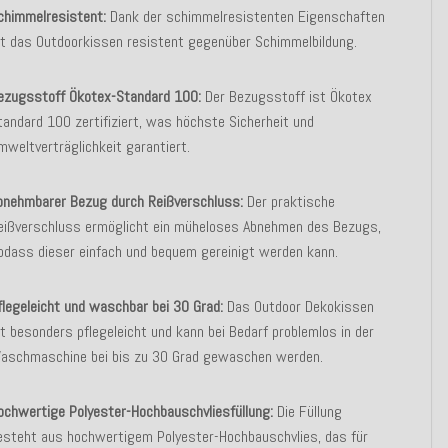
chimmelresistent:
Dank der schimmelresistenten Eigenschaften
st das Outdoorkissen resistent gegenüber Schimmelbildung.
ezugsstoff Ökotex-Standard 100:
Der Bezugsstoff ist Ökotex
tandard 100 zertifiziert, was höchste Sicherheit und
mweltverträglichkeit garantiert.
bnehmbarer Bezug durch Reißverschluss:
Der praktische
eißverschluss ermöglicht ein müheloses Abnehmen des Bezugs,
odass dieser einfach und bequem gereinigt werden kann.
flegeleicht und waschbar bei 30 Grad:
Das Outdoor Dekokissen
st besonders pflegeleicht und kann bei Bedarf problemlos in der
aschmaschine bei bis zu 30 Grad gewaschen werden.
ochwertige Polyester-Hochbauschvliesfüllung:
Die Füllung
esteht aus hochwertigem Polyester-Hochbauschvlies, das für