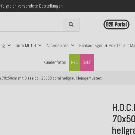
 mit Klarna, PayPal & Amazon Pay
nerhalb Deutschlands ab 99€ Bestellwert
folgreich versendete Bestellungen
 mit Klarna, PayPal & Amazon Pay
nerhalb Deutschlands ab 99€ Bestellwert
ing
Sofa MITCH
Accessoires
Bankauflagen & Polster auf M
Kundenfotos
Neu
SALE
 70x50cm mit Biese col. 20088 coral hellgrau kleingemustert
H.O.C
70x50
hellgr