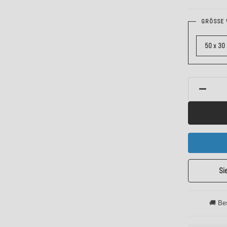
GRÖSSE 
50 x 30
Si
🚚 Be