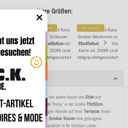
weitere Größen:
rtet
Top bewertet
Top bewertet
 - AGORA Romy
H.O.C.K. - AGORA Romy
H.O.C.K. - AGORA Romy
 Bodenkissen
Outdoor Sitzkissen
Outdoor Dekokissen ca.
x60x10cm
col.
BLISS
45x45x6cm
mit
65x45x6cm
abgenähte
5
oral hellgrau
Biese col. 20088 coral
Kante col. 20088 coral
ngemustert
hellgrau kleingemustert
hellgrau kleingemustert
ibung
rn Sie Ihren Outdoor-Bereich mit einem Hauch von
Style
und
t
mit dem
Outdoor-Dekokissen
"Romy" in der Größe
70x50cm
.
für die warmen Tage und langen Abende auf Ihrer
Terrasse
, Ihrem
der im
Garten
, bringt dieses
Outdoor Kissen
eine gelungene
 aus Lässigkeit und Funktionalität in Ihr Outdoor-Leben.