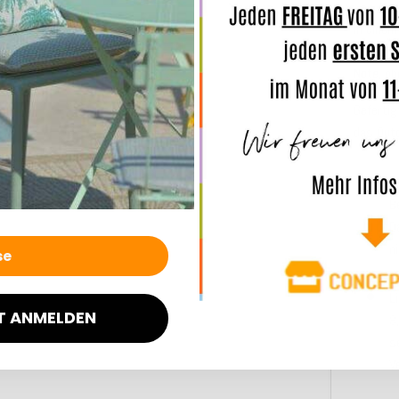
In eine
verleiht
Note
, o
Geferti
das Out
W
B
D
n
L
T ANMELDEN
8
s
V