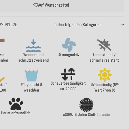
Auf Wunschzettel
37081025
In den folgenden Kategorien
wer
Wasser- und
Atmungsaktiv
Antibakteriell /
mmbar
schmutzabweisend
schimmelresistent
Scheuerbeständigkeit
toff:
Pflegeleicht &
UV-beständig (UV-
ca. 20 000
 100
waschbar
Wert 7 von 8)
Haustierfreundlich
AGORA | 5 Jahre Stoff-Garantie