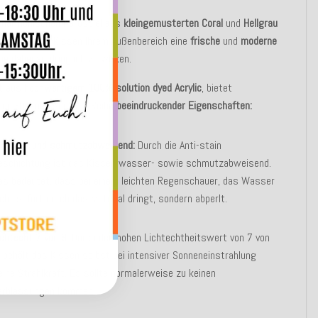
m harmonischen Farbspiel aus
kleingemusterten Coral
und
Hellgrau
 das Outdoor-Kissen Ihrem Außenbereich eine
frische
und
moderne
hne dabei aufdringlich zu wirken.
gt aus
hochwertigem 100% solution dyed Acrylic
, bietet
door-Dekokissen eine Reihe
beeindruckender Eigenschaften:
asser- und schmutzabweisend:
Durch die Anti-stain
eschichtung ist das Kissen wasser- sowie schmutzabweisend.
as bedeutet, dass bei einem leichten Regenschauer, das Wasser
icht sofort durch das Material dringt, sondern abperlt.
ichtecht 7 von 8:
Durch den hohen Lichtechtheitswert von 7 von
, behält das Kissen selbst bei intensiver Sonneneinstrahlung
eine Strahlkraft. Es sollte normalerweise zu keinen
erblassungen kommen.