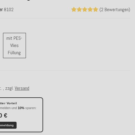
er
8102
(2 Bewertungen)
mit PES-
ne Füllung
Vlies
mit PES-Vlies Füllung
Füllung
. , zzgl.
Versand
ter Vorteil
nmelden und
10%
sparen:
0 €
nmeldung