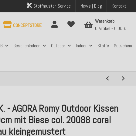
Stoffmuster-Service
News | Blog
Kontakt
Warenkorb
CONCEPTSTORE
0 Artikel
0,00 €
aß
Geschenkideen
Outdoor
Indoor
Stoffe
Gutschein
.K. - AGORA Romy Outdoor Kissen
cm mit Biese col. 20088 coral
au kleingemustert