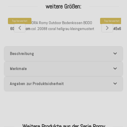
weitere Größen:
Top bewertet
Top bewertet
H.O.C.K. - AGORA Romy Outdoor Bodenkissen BODO
H.O.C.K. - A
60x60x10cm
col. 20088 coral hellgrau kleingemustert
45x45x6cm
Beschreibung
Merkmale
Angaben zur Produktsicherheit
Weitere Produkte aus der Serie Romy