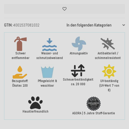
GTIN
4001537081032
In den folgenden Kategorien
Schwer
Wasser- und
Atmungsaktiv
Antibakteriell /
entflammbar
schmutzabweisend
schimmelresistent
Scheuerbeständigkeit
Bezugsstoff:
Pflegeleicht &
UV-beständig
ca. 20 000
Ökotex 100
waschbar
(UV-Wert 7 von
8)
Haustierfreundlich
AGORA | 5 Jahre Stoff-Garantie