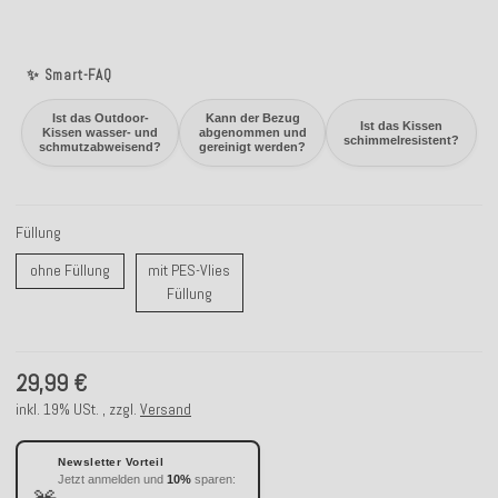
✨ Smart-FAQ
Ist das Outdoor-
Kann der Bezug
Ist das Kissen
Kissen wasser- und
abgenommen und
schimmelresistent?
schmutzabweisend?
gereinigt werden?
Füllung
ohne Füllung
ohne Füllung
mit PES-Vlies
mit PES-Vlies Füllung
Füllung
29,99 €
inkl. 19% USt. , zzgl.
Versand
Newsletter Vorteil
Jetzt anmelden und
10%
sparen: