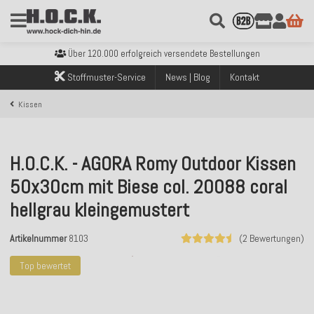
Kostenloser Versand innerhalb Deutschlands ab 99€ Bestellwert
Über 120.000 erfolgreich versendete Bestellungen
Sicher bezahlen mit Klarna, PayPal & Amazon Pay
Stoffmuster-Service
News | Blog
Kontakt
Kostenloser Versand innerhalb Deutschlands ab 99€ Bestellwert
Über 120.000 erfolgreich versendete Bestellungen
Kissen
Sicher bezahlen mit Klarna, PayPal & Amazon Pay
Kostenloser Versand innerhalb Deutschlands ab 99€ Bestellwert
H.O.C.K. - AGORA Romy Outdoor Kissen
50x30cm mit Biese col. 20088 coral
hellgrau kleingemustert
Artikelnummer
8103
(2 Bewertungen)
Top bewertet