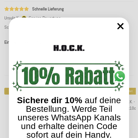
Schnelle Lieferung
Ursula K.
Service-Bewertung
Schnelle Lieferung, Kissen sehr schön.
Einträge insgesamt: 2
Kunden kauften dazu folgende Artikel:
Top bewertet
Top bewertet
Sichere dir 10%
auf deine
H.O.C.K. Caribe Outdoor Kissen 40x30cm
H.O.C.K. 
Bestellung. Werde Teil
60x60x10cm 
unseres WhatsApp Kanals
23,99 €
*
und erhalte deinen Code
sofort auf dein Handy.