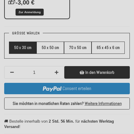
🎁
-3,00 €
Zur Anmeldung
GRÖSSE WÄHLEN
50 x 30 cm
50 x 50 cm
70 x 50 cm
65 x 45 x 6 cm
In den Warenkorb
Consent erteilen
Sie möchten in monatlichen Raten zahlen?
Weitere Informationen
🚚 Bestelle innerhalb von
2 Std. 56 Min.
für
nächsten Werktag
Versand
!