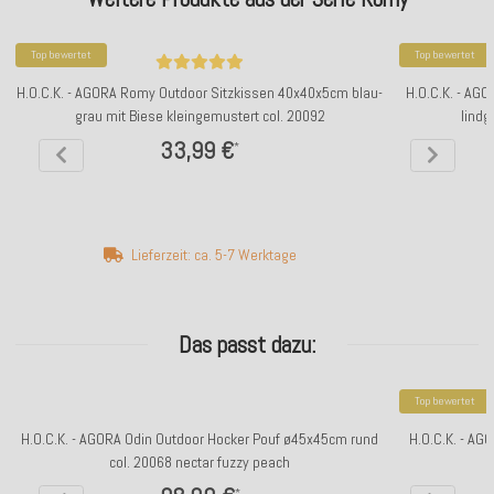
Top bewertet
Top bewertet
H.O.C.K. - AGORA Romy Outdoor Sitzkissen 40x40x5cm blau-
H.O.C.K. - AG
grau mit Biese kleingemustert col. 20092
lindg
33,99 €
*
Lieferzeit: ca. 5-7 Werktage
Das passt dazu:
Top bewertet
H.O.C.K. - AGORA Odin Outdoor Hocker Pouf ø45x45cm rund
H.O.C.K. - AG
col. 20068 nectar fuzzy peach
*