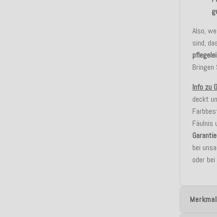
g
Also, w
sind, da
pflegele
Bringen 
Info zu 
deckt un
Farbbest
Fäulnis 
Garantie
bei uns
oder bei
Merkmal