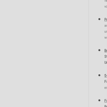
f
v
P
a
u
w
B
S
U
5
F
e
F
P