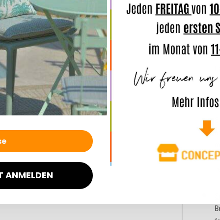
W
B
s
m
M
D
t
L
8
b
m
s
v
T ANMELDEN
S
B