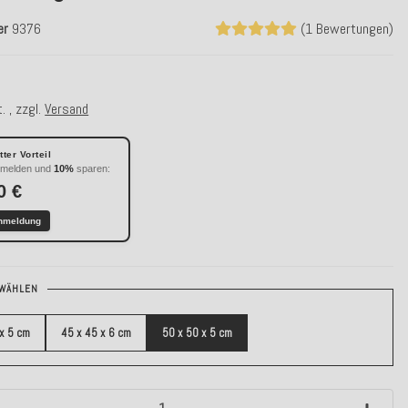
er
9376
(1 Bewertungen)
. , zzgl.
Versand
ter Vorteil
nmelden und
10%
sparen:
0 €
nmeldung
WÄHLEN
 x 5 cm
45 x 45 x 6 cm
50 x 50 x 5 cm