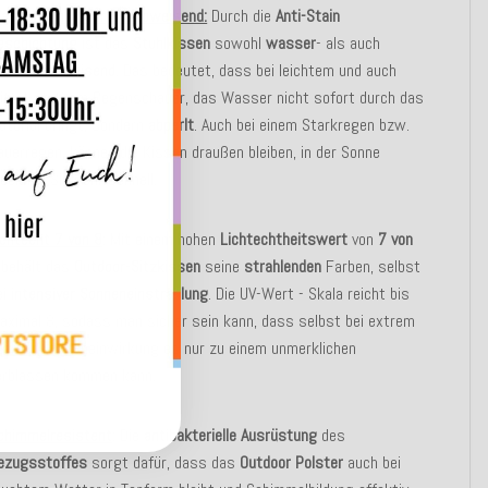
asser- und schmutzabweisend:
Durch die
Anti-Stain
eschichtung
ist das
Stuhlkissen
sowohl
wasser
- als auch
chmutzabweisend
. Das bedeutet, dass bei leichtem und auch
ittel-starkem Regenschauer, das Wasser nicht sofort durch das
aterial dringt, sondern
abperlt
. Auch bei einem Starkregen bzw.
auerregen, können die Kissen draußen bleiben, in der Sonne
rocknen Sie sehr schnell.
ichtecht 7 von 8
:
Mit einem hohen
Lichtechtheitswert
von
7 von
behält das
Outdoor
-
Sitzkissen
seine
strahlenden
Farben, selbst
ei
intensiver
Sonneneinstrahlung
. Die UV-Wert - Skala reicht bis
aximal 8, sodass man sicher sein kann, dass selbst bei extrem
tarker Sonneneinwirkung es nur zu einem unmerklichen
erblassen kommen kann.
chimmelresistent
:
Die
antibakterielle
Ausrüstung
des
ezugsstoffes
sorgt dafür, dass das
Outdoor Polster
auch bei