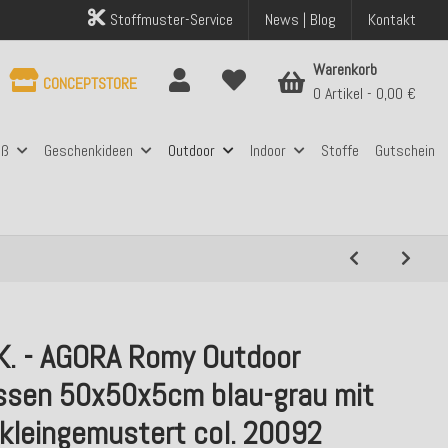
Stoffmuster-Service
News | Blog
Kontakt
Warenkorb
CONCEPTSTORE
0 Artikel
0,00 €
aß
Geschenkideen
Outdoor
Indoor
Stoffe
Gutschein
.K. - AGORA Romy Outdoor
issen 50x50x5cm blau-grau mit
 kleingemustert col. 20092