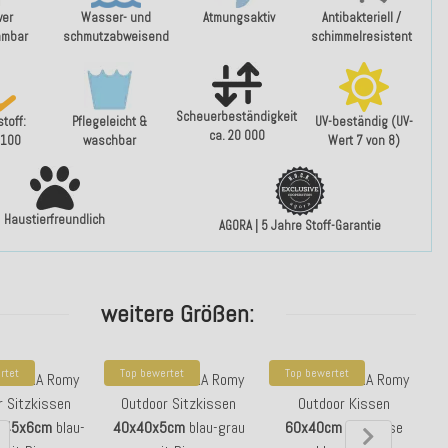
wer
Wasser- und
Atmungsaktiv
Antibakteriell /
mmbar
schmutzabweisend
schimmelresistent
Scheuerbeständigkeit
toff:
Pflegeleicht &
UV-beständig (UV-
ca. 20 000
 100
waschbar
Wert 7 von 8)
Haustierfreundlich
AGORA | 5 Jahre Stoff-Garantie
weitere Größen:
rtet
Top bewertet
Top bewertet
 - AGORA Romy
H.O.C.K. - AGORA Romy
H.O.C.K. - AGORA Romy
r Sitzkissen
Outdoor Sitzkissen
Outdoor Kissen
x45x6cm
blau-
40x40x5cm
blau-grau
60x40cm
mit Biese