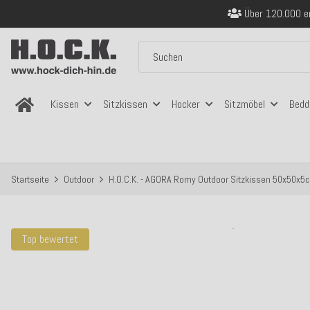
Über 120.000 er
Sicher bezahlen
Kostenloser Versand in
Über 120.000 er
Sicher bezahlen
Kostenloser Versand in
Kissen
Sitzkissen
Hocker
Sitzmöbel
Bedd
Startseite
Outdoor
H.O.C.K. - AGORA Romy Outdoor Sitzkissen 50x50x5c
Top bewertet