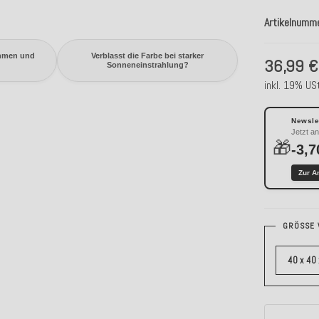
Artikelnumm
hmen und
Verblasst die Farbe bei starker
36,99 €
Sonneneinstrahlung?
inkl. 19% USt
Newslet
Jetzt a
🎁
-3,7
Zur A
GRÖSSE 
40 x 40