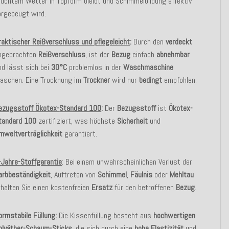
euchtem Wetter in Topform bleibt und Schimmelbildung effektiv
orgebeugt wird.
raktischer Reißverschluss und pflegeleicht
:
Durch den
verdeckt
ngebrachten
Reißverschluss
, ist der
Bezug
einfach
abnehmbar
nd lässt sich bei
30°C
problemlos in der
Waschmaschine
aschen. Eine Trocknung im
Trockner
wird nur
bedingt
empfohlen.
ezugsstoff Ökotex-
Standard 100
:
Der
Bezugsstoff
ist
Ökotex-
tandard 100
zertifiziert, was höchste
Sicherheit
und
mweltverträglichkeit
garantiert.
-
Jahre-Stoffgarantie
: Bei einem unwahrscheinlichen Verlust der
arbbeständigkeit
, Auftreten von
Schimmel
,
Fäulnis
oder
Mehltau
rhalten Sie einen kostenfreien
Ersatz
für den betroffenen
Bezug
.
ormstabile Füllung:
Die Kissenfüllung besteht aus
hochwertigen
olyäther-Schaum-Sticks
, die sich durch eine
hohe Elastizität
und