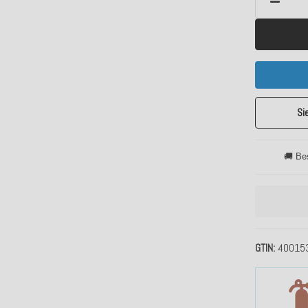
Si
🚚 Be
GTIN
40015