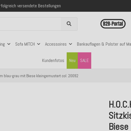
folgreich versendete Bestellungen
 mit Klarna, PayPal & Amazon Pay
nerhalb Deutschlands ab 99€ Bestellwert
folgreich versendete Bestellungen
 mit Klarna, PayPal & Amazon Pay
nerhalb Deutschlands ab 99€ Bestellwert
ing
Sofa MITCH
Accessoires
Bankauflagen & Polster auf M
Kundenfotos
Neu
SALE
m blau-grau mit Biese kleingemustert col. 20092
H.O.C
Sitzk
Biese