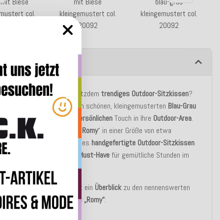
 mit Biese
mit Biese
blau-grau
mustert col.
kleingemustert col.
kleingemustert col.
20092
20092
20092
ibung
en ein
hochwertiges
und trotzdem
trendiges
Outdoor-Sitzkissen
?
utdoor-Stuhlkissen
„
Romy
“ in schönen, kleingemusterten
Blau-Grau
ingt einen
schlichten
und
persönlichen
Touch in Ihre
Outdoor-Area
.
lische
Outdoor-Stuhlkissen
„
Romy
“ in einer Größe von etwa
5cm
ist die ideale Wahl. Dieses
handgefertigte
Outdoor-Sitzkissen
tschland
ist ein absolutes
Must-Have
für gemütliche Stunden im
 sich noch
unsicher
? Hier ist ein
Überblick
zu den nennenswerten
en
des
Outdoor-Sitzkissens
„Romy“
: