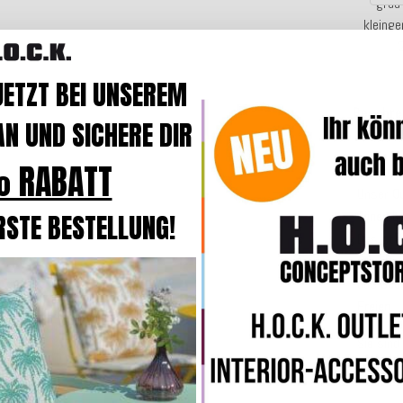
grau
kleinge
JETZT BEI UNSEREM
Beschre
N UND SICHERE DIR
 RABATT
Sie woll
Unser
O
Tönen
br
RSTE BESTELLUNG!
Das sty
50x50x
aus
Deu
Freien
.
Sie sind
Merkmal