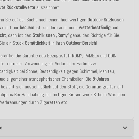
ute Rückstellwerte
auszeichnet.
enn Sie auf der Suche nach einem hochwertigen
Outdoor
-
Sitzkissen
s nicht nur
bequem
ist, sondern auch noch
wetterbeständig
und
icht
, dann ist das
Stuhl
kissen
„Romy“
genau das Richtige für Sie.
Sie ein Stück
Gemütlichkeit
in Ihren
Outdoor-Bereich
!
Garantie:
Die Garantie des Bezugsstoff ROMY, PAMELA und ODIN
ter normaler Verwendung ab: Verlust der Farbe bzw.
ändigkeit bei Sonne, Beständigkeit gegen Schimmel, Mehltau,
und allgemeiner atmosphärischer Chemikalien. Die
5-Jahres
bezieht sich ausschließlich auf den Stoff, die Garantie greift nicht
achgemäßer Handhabung der fertigen Kissen wie z.B. beim Waschen
 Verbrennungen durch Zigaretten etc.
e