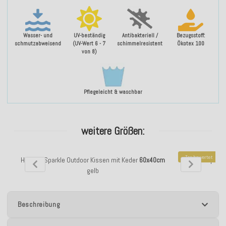
Wasser- und
UV-beständig
Antibakteriell /
Bezugsstoff:
schmutzabweisend
(UV-Wert 6 - 7
schimmelresistent
Ökotex 100
von 8)
Pflegeleicht & waschbar
weitere Größen:
Top bewertet
H.O.C.K. Sparkle Outdoor Kissen mit Keder
60x40cm
H.O.C.K. Spark
gelb
Beschreibung