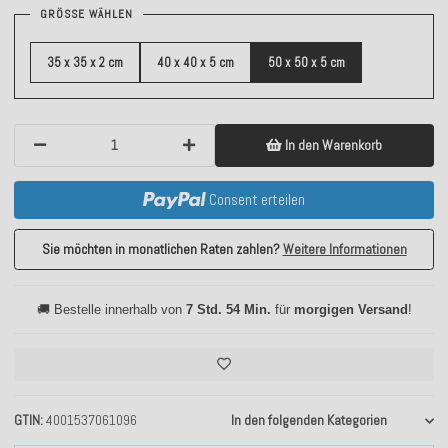
GRÖSSE WÄHLEN
35 x 35 x 2 cm
40 x 40 x 5 cm
50 x 50 x 5 cm
In den Warenkorb
Consent erteilen
Sie möchten in monatlichen Raten zahlen?
Weitere Informationen
🚚 Bestelle innerhalb von
7 Std. 54 Min.
für
morgigen Versand
!
GTIN
4001537061096
In den folgenden Kategorien