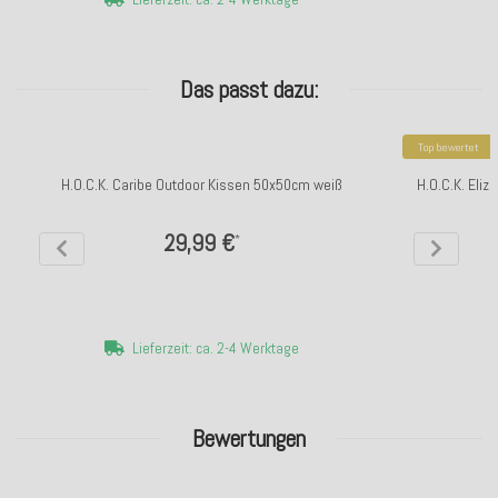
Das passt dazu:
Top bewertet
H.O.C.K. Caribe Outdoor Kissen 50x50cm weiß
H.O.C.K. Eli
29,99 €
*
Lieferzeit: ca. 2-4 Werktage
Bewertungen