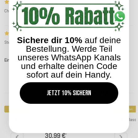
ws5_rc_ts_no_text
Christine S.
Service-Bewertung
ws5_rc_ts_no_text
Sichere dir 10%
auf deine
Stefan S.
Service-Bewertung
Bestellung. Werde Teil
unseres WhatsApp Kanals
Einträge insgesamt: 5
und erhalte deinen Code
sofort auf dein Handy.
Jetzt 10% sichern
Kunden kauften dazu folgende Artikel:
Top bewertet
Top bewertet
H.O.C.K. Sparkle Outdoor Sitzkissen 50x50x5cm petrol
H.O.C.K. Class
30,99 €
*