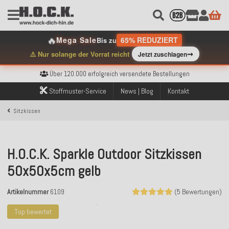
🔥
Mega Sale
65% REDUZIERT
Bis zu
➞
⚠️ Nur solange der Vorrat reicht
Jetzt zuschlagen
Kostenloser Versand innerhalb Deutschlands ab 99€ Bestellwert
Über 120.000 erfolgreich versendete Bestellungen
Sicher bezahlen mit Klarna, PayPal & Amazon Pay
Kostenloser Versand innerhalb Deutschlands ab 99€ Bestellwert
Stoffmuster-Service
News | Blog
Kontakt
Über 120.000 erfolgreich versendete Bestellungen
Sicher bezahlen mit Klarna, PayPal & Amazon Pay
Sitzkissen
Kostenloser Versand innerhalb Deutschlands ab 99€ Bestellwert
H.O.C.K. Sparkle Outdoor Sitzkissen
50x50x5cm gelb
Artikelnummer
6109
(5 Bewertungen)
Top bewertet