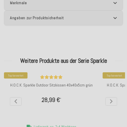
Merkmale
Angaben zur Produktsicherheit
Weitere Produkte aus der Serie Sparkle
Top bewertet
Top bewertet
H.O.C.K. Sparkle Outdoor Sitzkissen 40x40x5cm grün
H.O.C.K. Spa
28,99 €
*
Lieferzeit: ca. 2-4 Werktage