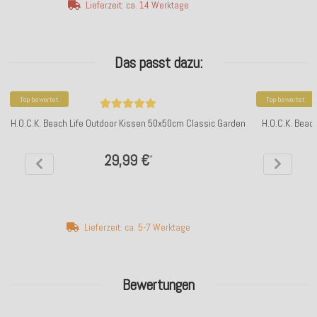
Lieferzeit: ca. 14 Werktage
Das passt dazu:
Top bewertet
Top bewertet
H.O.C.K. Beach Life Outdoor Kissen 50x50cm Classic Garden
H.O.C.K. Beac
29,99 €
*
Lieferzeit: ca. 5-7 Werktage
Bewertungen