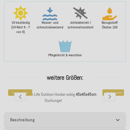
UV-beständig
Wasser- und
Antibakteriell /
Bezugsstoff:
(UV-Wert 6 - 7
schmutzabweisend
schimmelresistent
Ökotex 100
von 8)
Pflegeleicht & waschbar
weitere Größen:
Top bewertet
Top bewertet
H.O.C.K. Beach Life Outdoor Hocker eckig
45x45x45cm
H.O.C.K. Be
Dschungel
Beschreibung