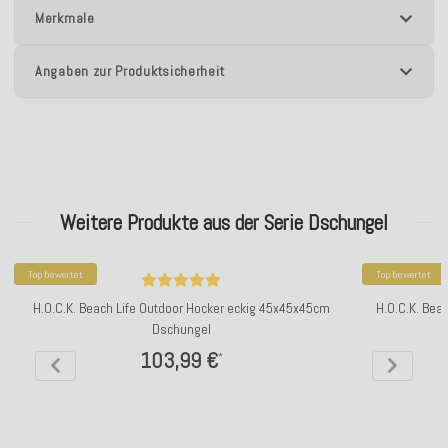
Merkmale
Angaben zur Produktsicherheit
Weitere Produkte aus der Serie Dschungel
Top bewertet
Top bewertet
H.O.C.K. Beach Life Outdoor Hocker eckig 45x45x45cm
H.O.C.K. Bea
Dschungel
103,99 €
*