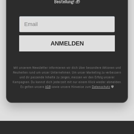
Bestellung!
🎁
Email
ANMELDEN
Mit unserem Newsletter informieren wir dich über besondere Aktionen und
Neuheiten rund um unser Unternehmen. Um unser Marketing zu verbessern
und dir passende Inhalte zu zeigen, messen wir den Erfolg unserer
Kampagnen. Du kannst dich jederzeit mit nur einem Klick wieder abmelden.
Es gelten unsere
AGB
sowie unsere Hinweise zum
Datenschutz
🛡️