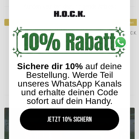
Kunden kauften dazu folgende Artikel:
Top bewertet
Top bewertet
H.O.C.K. Beach Life Outdoor Kissen 50x50cm Dschungel
H.O.C.K.
29,99 €
*
Sichere dir 10%
auf deine
Bestellung. Werde Teil
Lieferzeit: ca. 5-7 Werktage
unseres WhatsApp Kanals
und erhalte deinen Code
ENTDECKEN SIE UNSER SORTIMENT
sofort auf dein Handy.
Jetzt 10% sichern