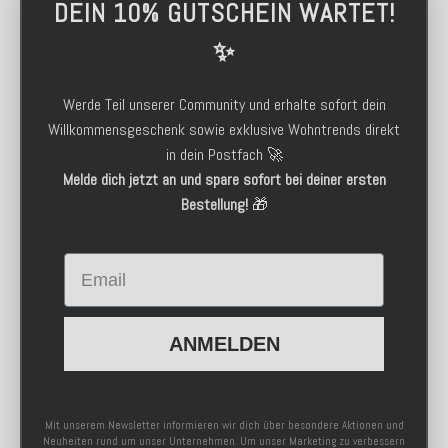
DEIN 10% GUTSCHEIN WARTET!
✨
Werde Teil unserer Community und erhalte sofort dein
Willkommensgeschenk sowie exklusive Wohntrends direkt
in dein Postfach 🚀
Melde dich jetzt an und spare sofort bei deiner ersten
Bestellung!
🎁
Email
ANMELDEN
Mit unserem Newsletter informieren wir dich über besondere Aktionen und
Neuheiten rund um unser Unternehmen. Um unser Marketing zu verbessern