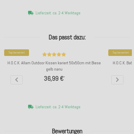
Lieferzeit: ca. 2-4 Werktage
Das passt dazu:
Top bewertet
Top bewertet
H.O.C.K. Allam Outdoor Kissen kariert 50x50cm mit Biese
H.O.C.K. Bab
gelb nanu
36,99 €
*
Lieferzeit: ca. 2-4 Werktage
Bewertungen