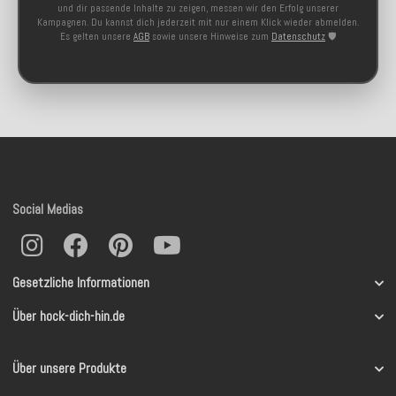
und dir passende Inhalte zu zeigen, messen wir den Erfolg unserer
Kampagnen. Du kannst dich jederzeit mit nur einem Klick wieder abmelden.
Es gelten unsere
AGB
sowie unsere Hinweise zum
Datenschutz
🛡️
Social Medias
Gesetzliche Informationen
Über hock-dich-hin.de
Über unsere Produkte