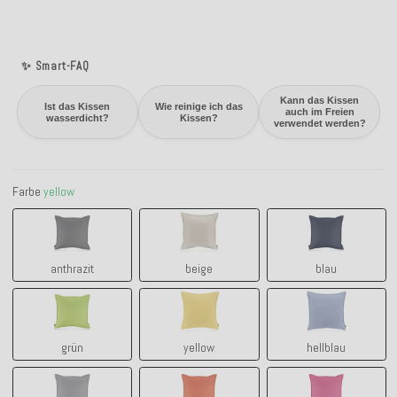
✨ Smart-FAQ
Kann das Kissen
Ist das Kissen
Wie reinige ich das
auch im Freien
wasserdicht?
Kissen?
verwendet werden?
Farbe
yellow
anthrazit
beige
blau
anthrazit
beige
blau
grün
yellow
hellblau
grün
yellow
hellblau
hell-grau
orange
pink