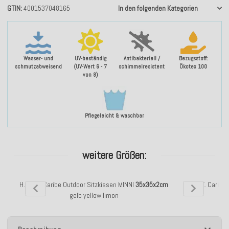
GTIN
4001537048165
In den folgenden Kategorien
Wasser- und
UV-beständig
Antibakteriell /
Bezugsstoff:
schmutzabweisend
(UV-Wert 6 - 7
schimmelresistent
Ökotex 100
von 8)
Pflegeleicht & waschbar
weitere Größen:
H.O.C.K. Caribe Outdoor Sitzkissen MINNI
35x35x2cm
H.O.C.K. Caribe
gelb yellow limon