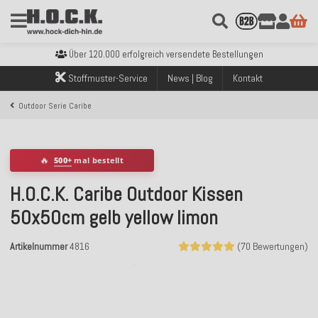
Kostenloser Versand innerhalb Deutschlands ab 99€ Bestellwert
Über 120.000 erfolgreich versendete Bestellungen
Sicher bezahlen mit Klarna, PayPal & Amazon Pay
Stoffmuster-Service
News | Blog
Kontakt
Kostenloser Versand innerhalb Deutschlands ab 99€ Bestellwert
Über 120.000 erfolgreich versendete Bestellungen
Outdoor Serie Caribe
Sicher bezahlen mit Klarna, PayPal & Amazon Pay
Kostenloser Versand innerhalb Deutschlands ab 99€ Bestellwert
🔥
500+
mal bestellt
H.O.C.K. Caribe Outdoor Kissen
50x50cm gelb yellow limon
Artikelnummer
4816
(70 Bewertungen)