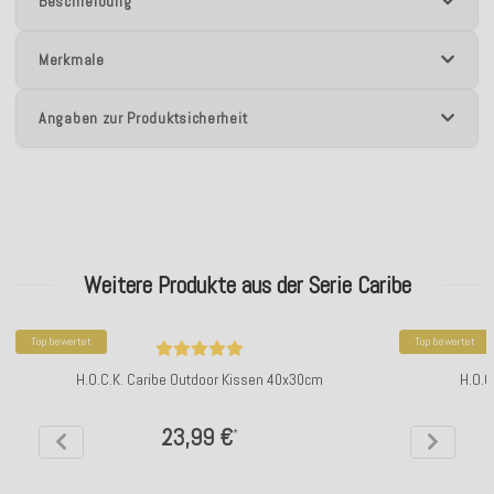
Beschreibung
Merkmale
Angaben zur Produktsicherheit
Weitere Produkte aus der Serie Caribe
Top bewertet
Top bewertet
H.O.C.K. Caribe Outdoor Kissen 40x30cm
H.O.C
23,99 €
*