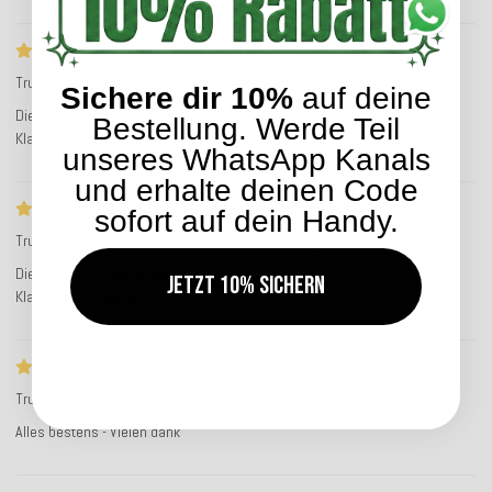
Die Farben und die Qualität sind…
Trusted Shops Bewertung
Service-Bewertung
Sichere dir 10%
auf deine
Die Farben und die Qualität sind einfach überzeugend.
Bestellung. Werde Teil
Klare Kaufempfehlung.
unseres WhatsApp Kanals
und erhalte deinen Code
Die Farben und die Qualität sind…
sofort auf dein Handy.
Trusted Shops Bewertung
Service-Bewertung
Die Farben und die Qualität sind einfach überzeugend.
Jetzt 10% sichern
Klare Kaufempfehlung.
Alles bestens
Trusted Shops Bewertung
Service-Bewertung
Alles bestens - Vielen dank