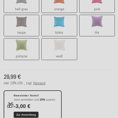
hell-grau
orange
pink
taupe
türkis
lila
taupe
türkis
lila
pistazie
weiß
pistazie
weiß
29,99 €
inkl. 19% USt. , zzgl.
Versand
Newsletter Vorteil
Jetzt anmelden und
10%
sparen:
🎁
-3,00 €
Zur Anmeldung