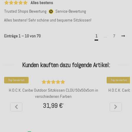
Alles bestens
Trusted Shops Bewertung
Service-Bewertung
Alles bestens! Sehr schöne und bequeme Sitzkissen!
Einträge 1 – 10 von 70
1
…
7
Kunden kauften dazu folgende Artikel:
Top bewertet
Top bewertet
H.O.C.K. Caribe Outdoor Sitzkissen CLOU 50x50x5cm in
H.O.C.K. Cari
verschiedenen Farben
31,99 €
*