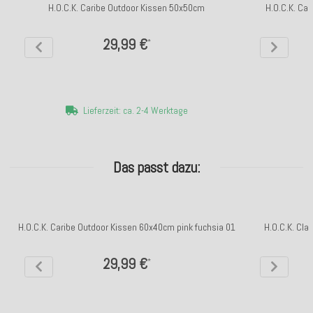
H.O.C.K. Caribe Outdoor Kissen 50x50cm
H.O.C.K. Ca
29,99 €
*
Lieferzeit: ca. 2-4 Werktage
Das passt dazu:
H.O.C.K. Caribe Outdoor Kissen 60x40cm pink fuchsia 01
H.O.C.K. Cla
29,99 €
*