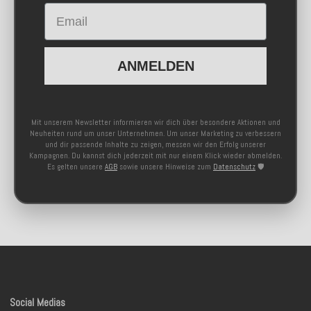
Email
ANMELDEN
Mit unserem Newsletter informieren wir dich über besondere Aktionen und
Neuheiten rund um unser Unternehmen. Um unser Marketing zu verbessern
und dir passende Inhalte zu zeigen, messen wir den Erfolg unserer
Kampagnen. Du kannst dich jederzeit mit nur einem Klick wieder abmelden.
Es gelten unsere
AGB
sowie unsere Hinweise zum
Datenschutz
🛡️
Social Medias