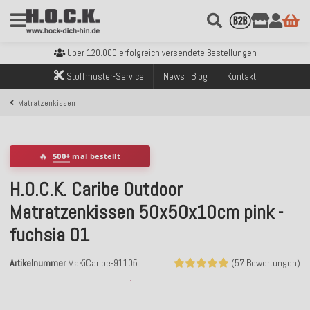
Kostenloser Versand innerhalb Deutschlands ab 99€ Bestellwert
Über 120.000 erfolgreich versendete Bestellungen
Sicher bezahlen mit Klarna, PayPal & Amazon Pay
Stoffmuster-Service
News | Blog
Kontakt
Kostenloser Versand innerhalb Deutschlands ab 99€ Bestellwert
Über 120.000 erfolgreich versendete Bestellungen
Matratzenkissen
Sicher bezahlen mit Klarna, PayPal & Amazon Pay
Kostenloser Versand innerhalb Deutschlands ab 99€ Bestellwert
🔥
500+
mal bestellt
H.O.C.K. Caribe Outdoor
Matratzenkissen 50x50x10cm pink -
fuchsia 01
Artikelnummer
MaKiCaribe-91105
(57 Bewertungen)