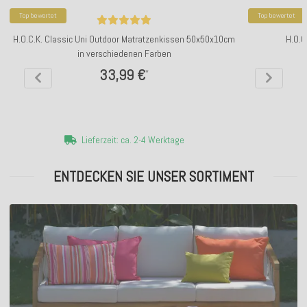
Top bewertet
Top bewertet
H.O.C.K. Classic Uni Outdoor Matratzenkissen 50x50x10cm
H.O.C
in verschiedenen Farben
33,99 €
*
Lieferzeit: ca. 2-4 Werktage
ENTDECKEN SIE UNSER SORTIMENT