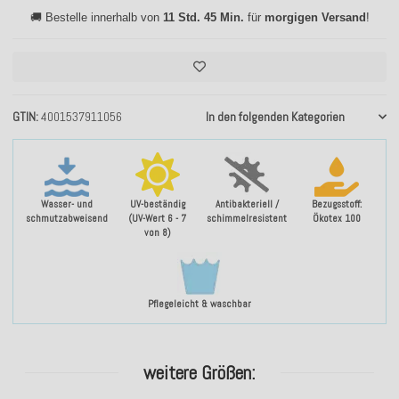
🚚 Bestelle innerhalb von
11 Std. 45 Min.
für
morgigen Versand
!
GTIN
4001537911056
In den folgenden Kategorien
Wasser- und
UV-beständig
Antibakteriell /
Bezugsstoff:
schmutzabweisend
(UV-Wert 6 - 7
schimmelresistent
Ökotex 100
von 8)
Pflegeleicht & waschbar
weitere Größen: