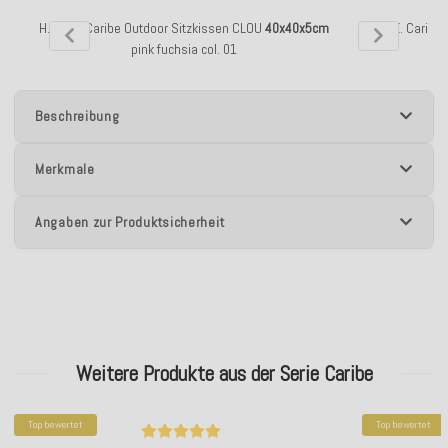
H.O.C.K. Caribe Outdoor Sitzkissen CLOU
40x40x5cm
H.O.C.K. Caribe
pink fuchsia col. 01
Beschreibung
Merkmale
Angaben zur Produktsicherheit
Weitere Produkte aus der Serie Caribe
Top bewertet
Top bewertet