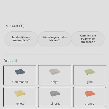
✨ Smart-FAQ
Kann ich die
Ist das Kissen
Wie reinige ich das
Füllmenge
wasserdicht?
Kissen?
anpassen?
Farbe
pink
blau marino
beige
grün
blau marino
beige
grün
yellow
hell-grau
orange
yellow
hell-grau
orange