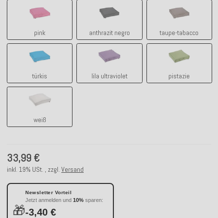
pink
anthrazit negro
taupe-tabacco
pink
anthrazit negro
taupe-tabacco
türkis
lila ultraviolet
pistazie
türkis
lila ultraviolet
pistazie
weiß
weiß
33,99 €
inkl. 19% USt. , zzgl.
Versand
Newsletter Vorteil
Jetzt anmelden und
10%
sparen:
🎁
-3,40 €