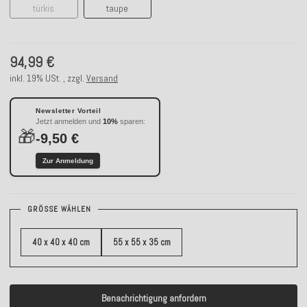
türkis
taupe
94,99 €
inkl. 19% USt. , zzgl.
Versand
Newsletter Vorteil
Jetzt anmelden und
10%
sparen:
🎁
-9,50 €
Zur Anmeldung
GRÖSSE WÄHLEN
40 x 40 x 40 cm
55 x 55 x 35 cm
Benachrichtigung anfordern