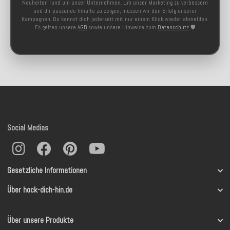
Neuheiten rund um unser Unternehmen. Um unser Marketing zu verbessern
und dir passende Inhalte zu zeigen, messen wir den Erfolg unserer
Kampagnen. Du kannst dich jederzeit mit nur einem Klick wieder abmelden.
Es gelten unsere
AGB
sowie unsere Hinweise zum
Datenschutz
🛡️
Social Medias
Gesetzliche Informationen
Über hock-dich-hin.de
Über unsere Produkte