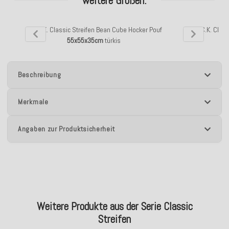
weitere Größen:
H.O.C.K. Classic Streifen Bean Cube Hocker Pouf
H.O.C.K. Clas
55x55x35cm
türkis
Beschreibung
Merkmale
Angaben zur Produktsicherheit
Weitere Produkte aus der Serie Classic
Streifen