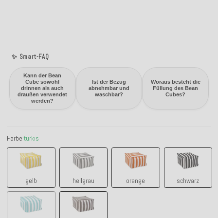
✨ Smart-FAQ
Kann der Bean
Cube sowohl
Ist der Bezug
Woraus besteht die
drinnen als auch
abnehmbar und
Füllung des Bean
draußen verwendet
waschbar?
Cubes?
werden?
Farbe
türkis
gelb
hellgrau
orange
schwarz
gelb
hellgrau
orange
schwarz
türkis
taupe