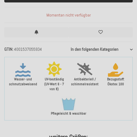
Momentan nicht verfügbar
GTIN
4001537055934
In den folgenden Kategorien
Wasser- und
UV-beständig
Antibakteriell /
Bezugsstoff:
schmutzabweisend
(UV-Wert 6 - 7
schimmelresistent
Ökotex 100
von 8)
Pflegeleicht & waschbar