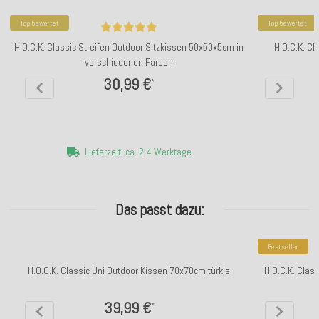
Top bewertet
Top bewertet
H.O.C.K. Classic Streifen Outdoor Sitzkissen 50x50x5cm in
H.O.C.K. Cl
verschiedenen Farben
30,99 €
*
Lieferzeit: ca. 2-4 Werktage
Das passt dazu:
Bestseller
H.O.C.K. Classic Uni Outdoor Kissen 70x70cm türkis
H.O.C.K. Clas
39,99 €
*