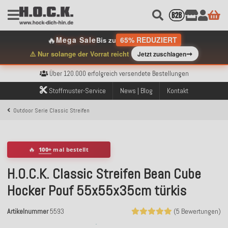
🔥
Mega Sale
65% REDUZIERT
Bis zu
➞
⚠️ Nur solange der Vorrat reicht
Jetzt zuschlagen
Kostenloser Versand innerhalb Deutschlands ab 99€ Bestellwert
Über 120.000 erfolgreich versendete Bestellungen
Sicher bezahlen mit Klarna, PayPal & Amazon Pay
Stoffmuster-Service
News | Blog
Kontakt
Kostenloser Versand innerhalb Deutschlands ab 99€ Bestellwert
Über 120.000 erfolgreich versendete Bestellungen
Outdoor Serie Classic Streifen
Sicher bezahlen mit Klarna, PayPal & Amazon Pay
Kostenloser Versand innerhalb Deutschlands ab 99€ Bestellwert
🔥
100+
mal bestellt
H.O.C.K. Classic Streifen Bean Cube
Hocker Pouf 55x55x35cm türkis
Artikelnummer
5593
(5 Bewertungen)